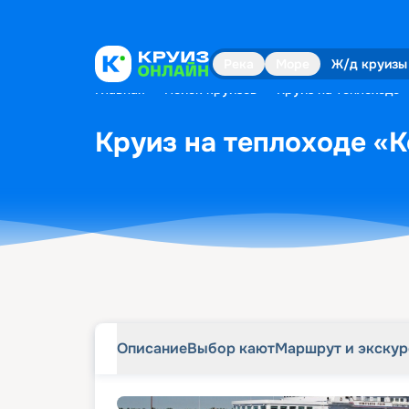
Описание
Выбор кают
Маршрут и экску
Река
Море
Ж/д круизы
Главная
•
Поиск круизов
•
Круиз на теплоходе 
Круиз на теплоходе «К
Описание
Выбор кают
Маршрут и экску