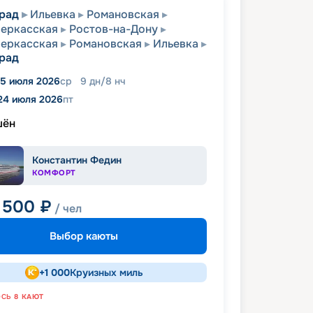
рад
Ильевка
Романовская
еркасская
Ростов-на-Дону
еркасская
Романовская
Ильевка
рад
15 июля 2026
ср
9
дн
/
8
нч
24 июля 2026
пт
шён
Константин Федин
КОМФОРТ
 500
₽
/ чел
Выбор каюты
+
1 000
Круизных миль
ОСЬ
8
КАЮТ