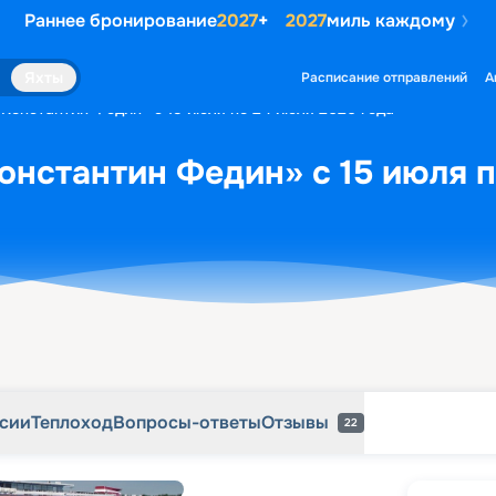
Раннее бронирование
2027
+
2027
миль каждому
рсии
Теплоход
Вопросы-ответы
Отзывы
22
Яхты
Расписание отправлений
А
«Константин Федин» с 15 июля по 24 июля 2026 года
онстантин Федин» с 15 июля п
рсии
Теплоход
Вопросы-ответы
Отзывы
22