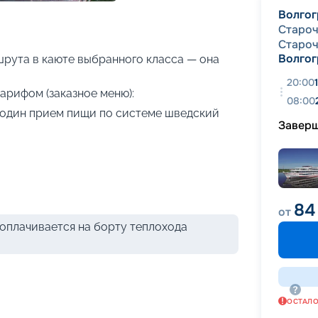
+
21
фотографий
Волгог
Староч
Староч
Волгог
рута в каюте выбранного класса — она
20:00
арифом (заказное меню):
08:00
я один прием пищи по системе шведский
Завер
84
от
оплачивается на борту теплохода
ОСТАЛ