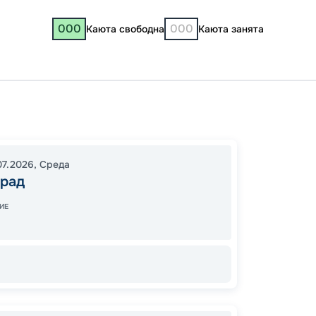
000
000
Каюта свободна
Каюта занята
Волгог
Староч
Староч
07.2026
,
Среда
Волгог
град
20:00
ИЕ
08:00
Завер