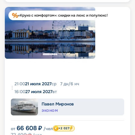
«Круиз с комфортом»: скидки на люкс и полулюкс!
21:00
21 июля 2027
ср
7
дн
/
6
нч
16:00
27 июля 2027
вт
Павел Миронов
ЭКОНОМ
66 608
₽
от
/чел
+2 027
72 400
₽