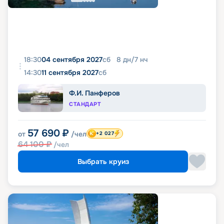
18:30
04 сентября 2027
сб
8
дн
/
7
нч
14:30
11 сентября 2027
сб
Ф.И. Панферов
СТАНДАРТ
57 690
₽
от
/чел
+2 027
64 100
₽
/чел
Выбрать круиз