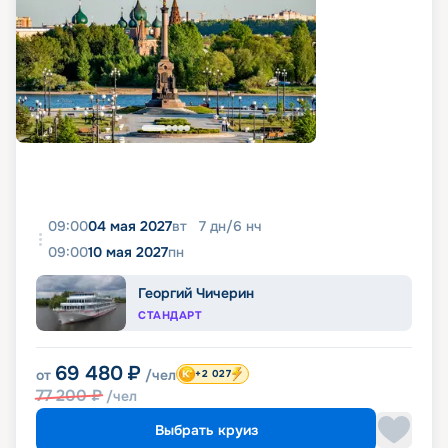
09:00
04 мая 2027
вт
7
дн
/
6
нч
09:00
10 мая 2027
пн
Георгий Чичерин
СТАНДАРТ
69 480
₽
от
/чел
+2 027
77 200
₽
/чел
Выбрать круиз