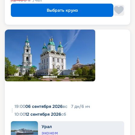
/чел
Выбрать круиз
19:00
06 сентября 2026
вс
7
дн
/
6
нч
10:00
12 сентября 2026
сб
Урал
ЭКОНОМ