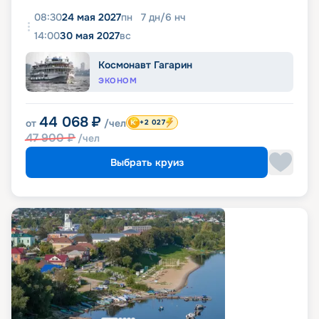
08:30
24 мая 2027
пн
7
дн
/
6
нч
14:00
30 мая 2027
вс
Космонавт Гагарин
ЭКОНОМ
44 068
₽
от
/чел
+2 027
47 900
₽
/чел
Выбрать круиз