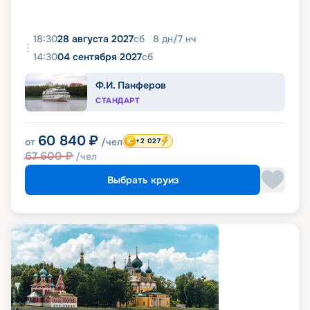
18:30
28 августа 2027
сб
8
дн
/
7
нч
14:30
04 сентября 2027
сб
Ф.И. Панферов
СТАНДАРТ
60 840
₽
от
/чел
+2 027
67 600
₽
/чел
Выбрать круиз