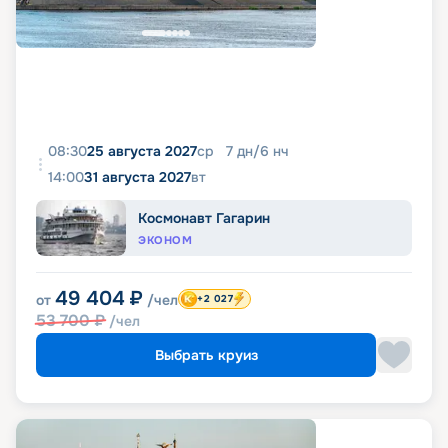
08:30
25 августа 2027
ср
7
дн
/
6
нч
14:00
31 августа 2027
вт
Космонавт Гагарин
ЭКОНОМ
49 404
₽
от
/чел
+2 027
53 700
₽
/чел
Выбрать круиз