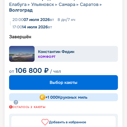
Елабуга
Ульяновск
Самара
Саратов
Волгоград
20:00
07 июля 2026
вт
8
дн
/
7
нч
17:00
14 июля 2026
вт
Завершён
Константин Федин
КОМФОРТ
106 800
₽
от
/ чел
Выбор каюты
+
1 000
Круизных миль
ОСТАЛОСЬ
2
КАЮТЫ
Добавить в избранное