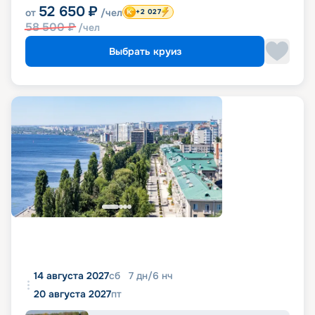
52 650
₽
от
/чел
+2 027
58 500
₽
/чел
Выбрать круиз
14 августа 2027
сб
7
дн
/
6
нч
20 августа 2027
пт