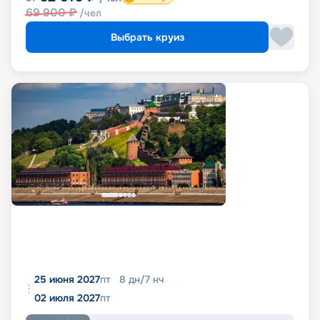
69 900
₽
/чел
Выбрать круиз
25 июня 2027
пт
8
дн
/
7
нч
02 июля 2027
пт