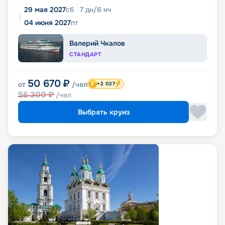
29 мая 2027
сб
7
дн
/
6
нч
04 июня 2027
пт
Валерий Чкалов
СТАНДАРТ
50 670
₽
от
/чел
+2 027
56 300
₽
/чел
Выбрать круиз