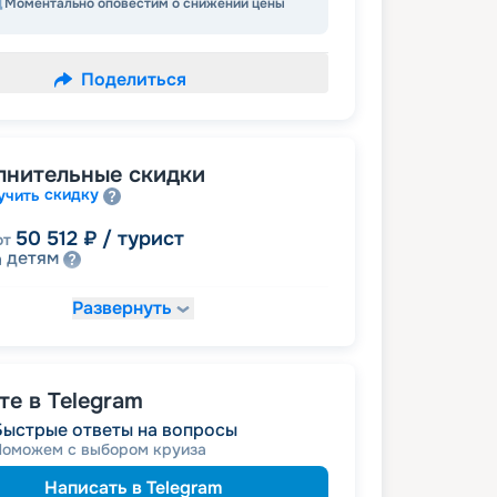
Моментально оповестим о снижении цены
Поделиться
лнительные скидки
скидку
учить
50 512
₽
/ турист
от
детям
а
Развернуть
54 530
₽
/ турист
т
 на юбилей свадьбы, кратный 5-ти
именинникам
а
пенсионерам
а
е в Telegram
Быстрые ответы на вопросы
Поможем с выбором круиза
Написать в Telegram