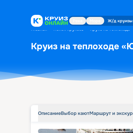
Описание
Выбор кают
Маршрут и экску
Река
Море
Ж/д круизы
Главная
•
Поиск круизов
•
Круиз на теплоходе 
Круиз на теплоходе «Ю
Описание
Выбор кают
Маршрут и экску