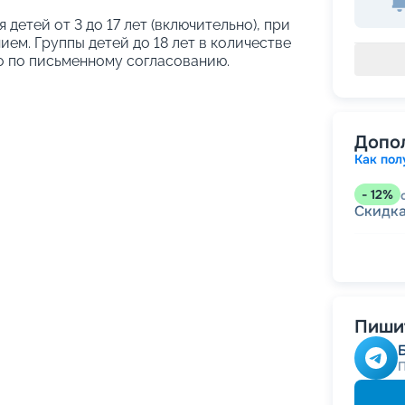
я детей от 3 до 17 лет (включительно), при
ем. Группы детей до 18 лет в количестве
о по письменному согласованию.
Допо
Как пол
-
12
%
Скидк
-
5
%
о
Скидка
годам
Скидк
Скидк
Пишит