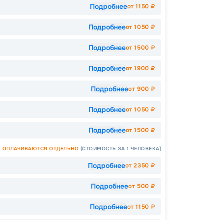
Подробнее
от
1150
₽
Как пол
Подробнее
-
12
%
от
1050
₽
Скидк
Подробнее
от
1500
₽
-
5
%
о
Подробнее
от
1900
₽
Скидка
годам
Скидк
Подробнее
от
900
₽
Скидк
Пишит
Подробнее
от
1050
₽
Подробнее
от
1500
₽
ОПЛАЧИВАЮТСЯ ОТДЕЛЬНО
(СТОИМОСТЬ ЗА 1 ЧЕЛОВЕКА)
Подробнее
от
2350
₽
Подробнее
от
500
₽
Подробнее
от
1150
₽