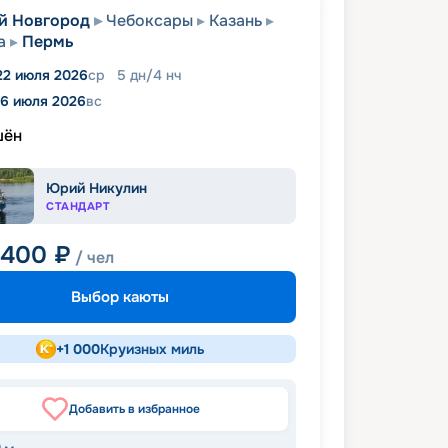
й Новгород
Чебоксары
Казань
а
Пермь
22 июля 2026
ср
5
дн
/
4
нч
6 июля 2026
вс
шён
Юрий Никулин
СТАНДАРТ
 400
₽
/ чел
Выбор каюты
+
1 000
Круизных миль
Добавить в избранное