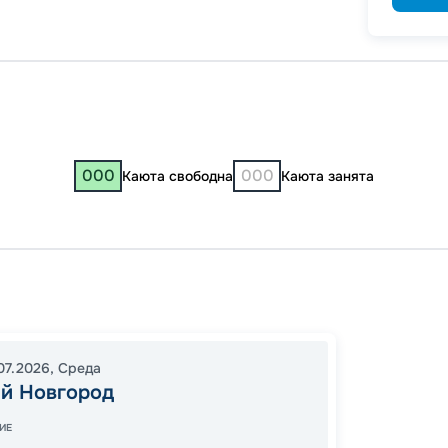
000
000
Каюта свободна
Каюта занята
Нижни
Елабуг
20:00
07.2026
,
Среда
й Новгород
10:00
2
Завер
ИЕ