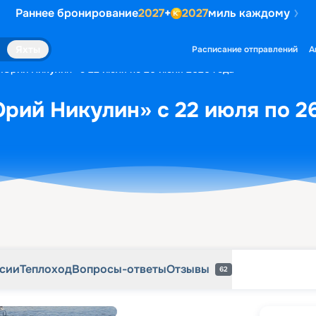
Раннее бронирование
2027
+
2027
миль каждому
рсии
Теплоход
Вопросы-ответы
Отзывы
62
Яхты
Расписание отправлений
А
«Юрий Никулин» с 22 июля по 26 июля 2026 года
рий Никулин» с 22 июля по 2
рсии
Теплоход
Вопросы-ответы
Отзывы
62