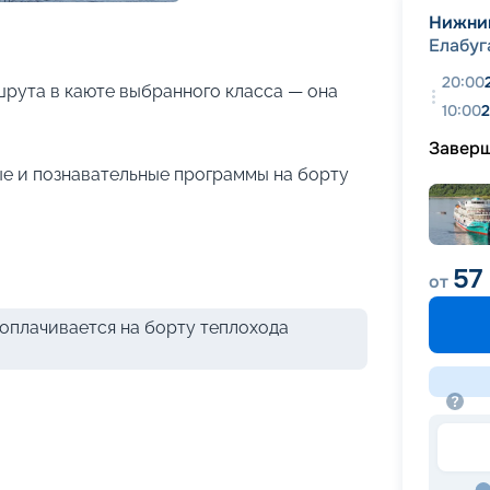
+
19
фотографий
Нижни
Елабуг
20:00
рута в каюте выбранного класса — она
10:00
2
Завер
е и познавательные программы на борту
57
от
оплачивается на борту теплохода