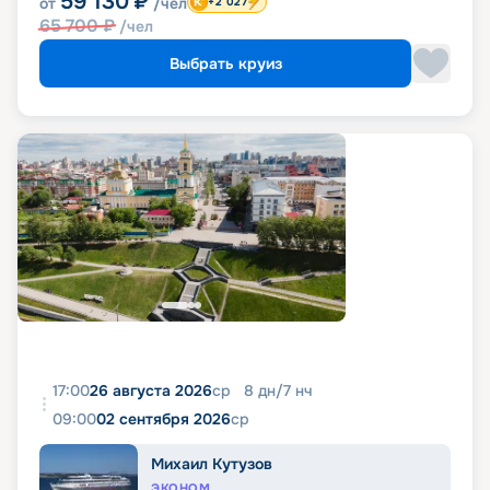
59 130
₽
от
/чел
+2 027
65 700
₽
/чел
Выбрать круиз
17:00
26 августа 2026
ср
8
дн
/
7
нч
09:00
02 сентября 2026
ср
Михаил Кутузов
ЭКОНОМ