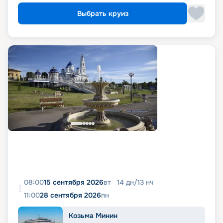
Выбрать круиз
08:00
15 сентября 2026
вт
14
дн
/
13
нч
11:00
28 сентября 2026
пн
Козьма Минин