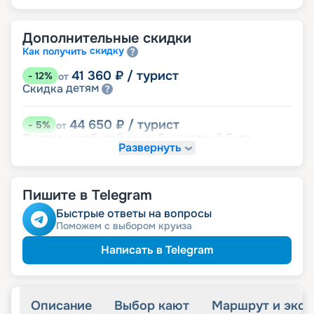
Дополнительные скидки
скидку
Как получить
41 360
₽
/ турист
-
12
%
от
детям
Скидка
44 650
₽
/ турист
-
5
%
от
Скидка на юбилей свадьбы, кратный 5-ти
Развернуть
годам
именинникам
Скидка
пенсионерам
Скидка
Пишите в Telegram
Быстрые ответы на вопросы
Поможем с выбором круиза
Написать в Telegram
Описание
Выбор кают
Маршрут и экск