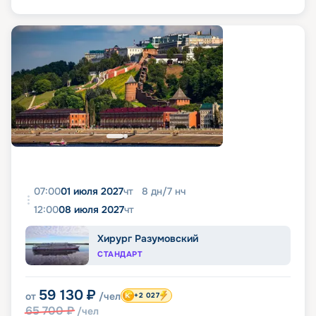
07:00
01 июля 2027
чт
8
дн
/
7
нч
12:00
08 июля 2027
чт
Хирург Разумовский
СТАНДАРТ
59 130
₽
от
/чел
+2 027
65 700
₽
/чел