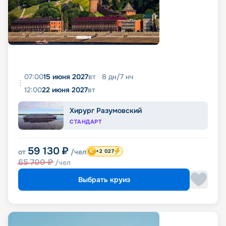
07:00
15 июня 2027
вт
8
дн
/
7
нч
12:00
22 июня 2027
вт
Хирург Разумовский
СТАНДАРТ
59 130
₽
от
/чел
+2 027
65 700
₽
/чел
Выбрать круиз