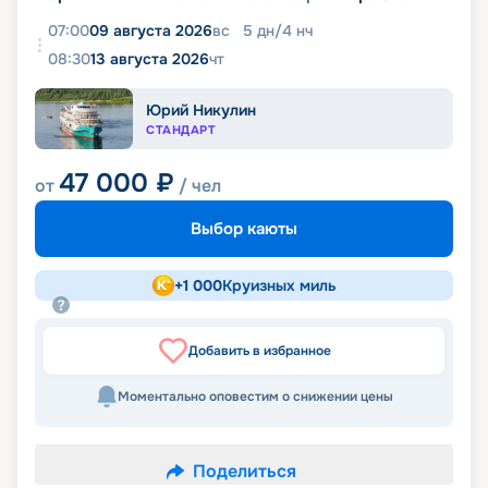
07:00
09 августа 2026
вс
5
дн
/
4
нч
08:30
13 августа 2026
чт
Юрий Никулин
СТАНДАРТ
47 000
₽
от
/ чел
Выбор каюты
+
1 000
Круизных миль
Добавить в избранное
Моментально оповестим о снижении цены
Поделиться