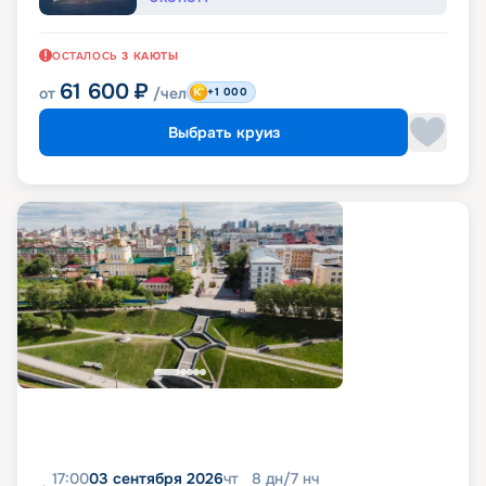
ОСТАЛОСЬ
3
КАЮТЫ
61 600
₽
от
/чел
+1 000
Выбрать круиз
17:00
03 сентября 2026
чт
8
дн
/
7
нч