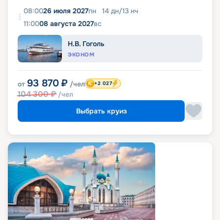
08:00
26 июля 2027
пн
14
дн
/
13
нч
11:00
08 августа 2027
вс
Н.В. Гоголь
ЭКОНОМ
93 870
₽
от
/чел
+2 027
104 300
₽
/чел
Выбрать круиз