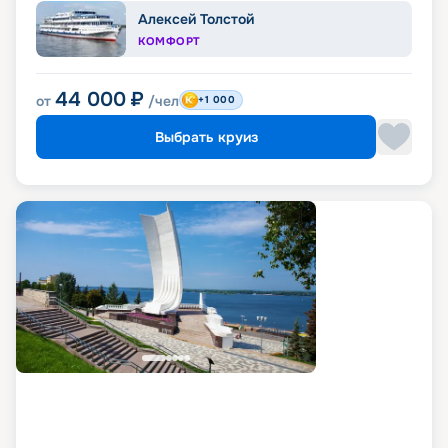
Алексей Толстой
КОМФОРТ
44 000
₽
от
/чел
+1 000
Выбрать круиз