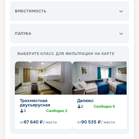
ВМЕСТИМОСТЬ
ПАЛУБА
ВЫБЕРИТЕ КЛАСС ДЛЯ ФИЛЬТРАЦИИ НА КАРТЕ
Трехместная
Делюкс
Д
двухъярусная
2
Свободно
6
3
Свободно
2
67 640
₽
90 535
₽
от
/ место
от
/ место
от