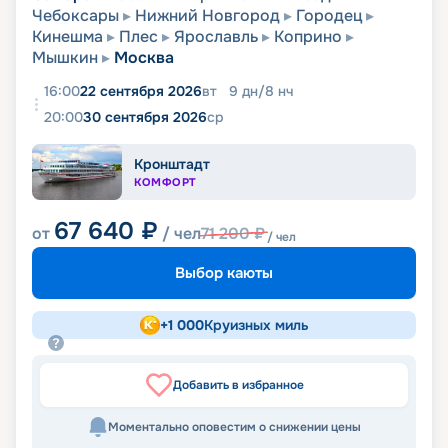
Чебоксары
Нижний Новгород
Городец
Кинешма
Плес
Ярославль
Коприно
Мышкин
Москва
16:00
22 сентября 2026
вт
9
дн
/
8
нч
20:00
30 сентября 2026
ср
Кронштадт
КОМФОРТ
67 640
₽
от
/ чел
71 200
₽
/ чел
Выбор каюты
+
1 000
Круизных миль
Добавить в избранное
Моментально оповестим о снижении цены