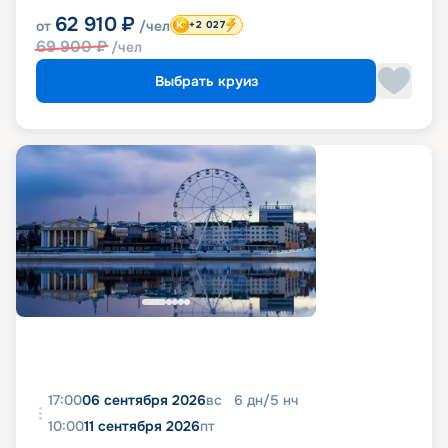
62 910
₽
от
/чел
+2 027
69 900
₽
/чел
Выбрать круиз
17:00
06 сентября 2026
вс
6
дн
/
5
нч
10:00
11 сентября 2026
пт