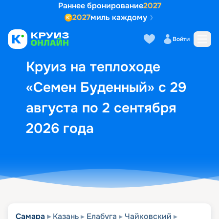
Раннее бронирование
2027
2027
миль каждому
Описание
Выбор кают
Маршрут и экск
Войти
Круиз на теплоходе
«Семен Буденный» с 29
августа по 2 сентября
2026 года
Самара
Казань
Елабуга
Чайковский