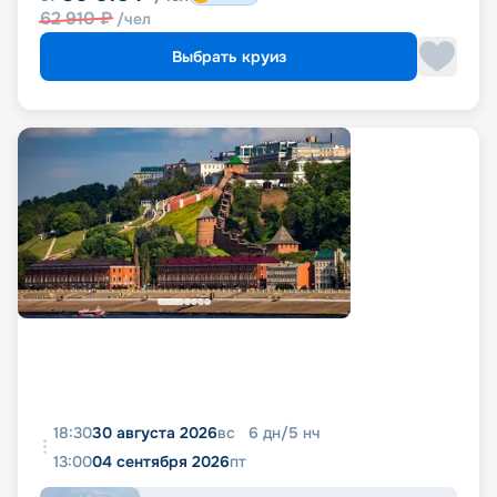
62 910
₽
/чел
Выбрать круиз
18:30
30 августа 2026
вс
6
дн
/
5
нч
13:00
04 сентября 2026
пт