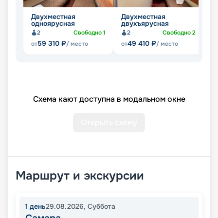
Двухместная
Двухместная
Л
одноярусная
двухъярусная
ч
2
Свободно
1
2
Свободно
2
59 310
₽
49 410
₽
от
/ место
от
/ место
от
Схема кают доступна в модальном окне
Открыть схему
Маршрут и экскурсии
1
день
29.08.2026
,
Суббота