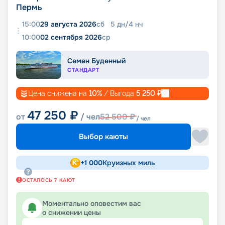
Пермь
15:00
29 августа 2026
сб
5
дн
/
4
нч
10:00
02 сентября 2026
ср
Семен Буденный
СТАНДАРТ
Цена снижена на
10
%
/ Выгода
5 250
₽
47 250
₽
от
/ чел
52 500
₽
/ чел
Выбор каюты
+
1 000
Круизных миль
ОСТАЛОСЬ
7
КАЮТ
Моментально оповестим вас
о снижении цены