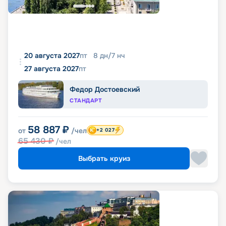
20 августа 2027
пт
8
дн
/
7
нч
27 августа 2027
пт
Федор Достоевский
СТАНДАРТ
58 887
₽
от
/чел
+2 027
65 430
₽
/чел
Выбрать круиз