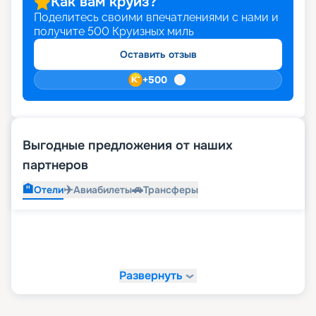
Как вам круиз?
Поделитесь своими впечатлениями с нами и
получите
500
Круизных миль
Оставить отзыв
+
500
Выгодные предложения от наших
партнеров
🏨
✈️
🚗
Отели
Авиабилеты
Трансферы
Развернуть