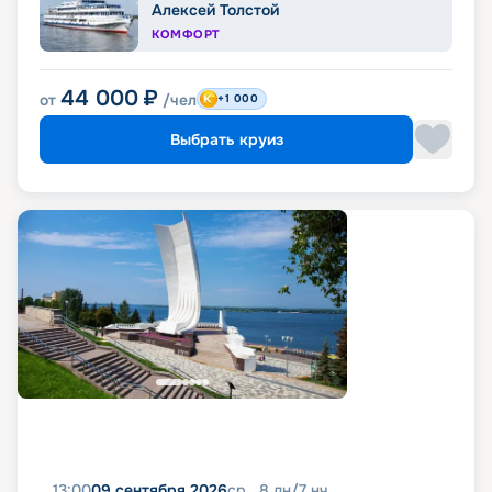
Алексей Толстой
КОМФОРТ
44 000
₽
от
/чел
+1 000
Выбрать круиз
13:00
09 сентября 2026
ср
8
дн
/
7
нч