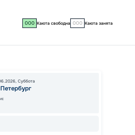
000
000
Каюта свободна
Каюта занята
Санкт-
Ореше
Мандр
06.2026
,
Суббота
Череп
-Петербург
Яросла
Юрьев
ИЕ
Казань
14:00
2
10:00
1
Завер