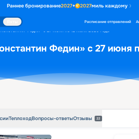
Раннее бронирование
2027
+
2027
миль каждому
рсии
Теплоход
Вопросы-ответы
Отзывы
22
Яхты
Расписание отправлений
А
«Константин Федин» с 27 июня по 12 июля 2026 года
онстантин Федин» с 27 июня п
рсии
Теплоход
Вопросы-ответы
Отзывы
22