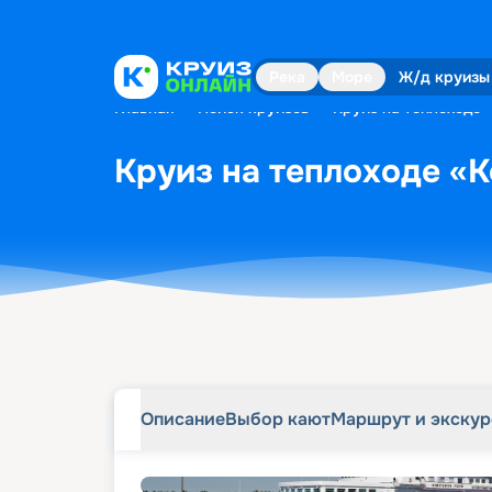
Описание
Выбор кают
Маршрут и экску
Река
Море
Ж/д круизы
Главная
•
Поиск круизов
•
Круиз на теплоходе 
Круиз на теплоходе «К
Описание
Выбор кают
Маршрут и экску