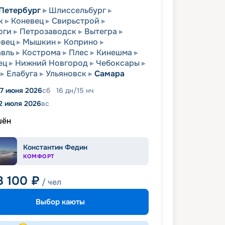
Петербург
Шлиссельбург
к
Коневец
Свирьстрой
оги
Петрозаводск
Вытегра
овец
Мышкин
Коприно
вль
Кострома
Плес
Кинешма
ец
Нижний Новгород
Чебоксары
Елабуга
Ульяновск
Самара
7 июня 2026
сб
16
дн
/
15
нч
2 июля 2026
вс
шён
Константин Федин
КОМФОРТ
8 100
₽
/ чел
Выбор каюты