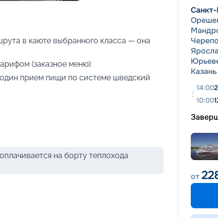
+
36
фотографий
Санкт-
Ореше
Мандр
Череп
рута в каюте выбранного класса — она
Яросла
Юрьев
арифом (заказное меню):
Казань
я один прием пищи по системе шведский
14:00
2
10:00
1
Завер
оплачивается на борту теплохода
22
от