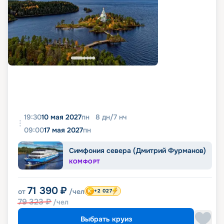
19:30
10 мая 2027
пн
8
дн
/
7
нч
09:00
17 мая 2027
пн
Симфония севера (Дмитрий Фурманов)
КОМФОРТ
71 390
₽
от
/чел
+2 027
79 323
₽
/чел
Выбрать круиз