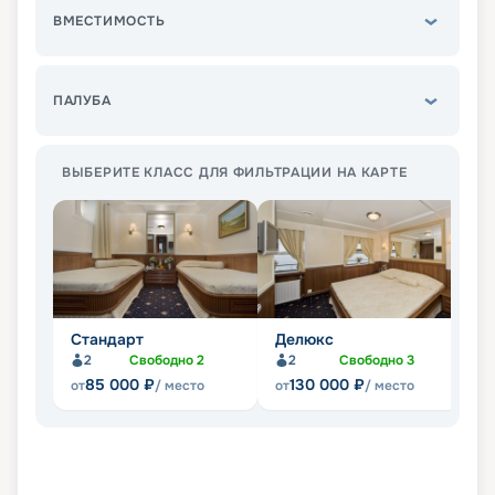
ВМЕСТИМОСТЬ
ПАЛУБА
ВЫБЕРИТЕ КЛАСС ДЛЯ ФИЛЬТРАЦИИ НА КАРТЕ
Стандарт
Делюкс
Л
2
Свободно
2
2
Свободно
3
Не
85 000
₽
130 000
₽
от
/ место
от
/ место