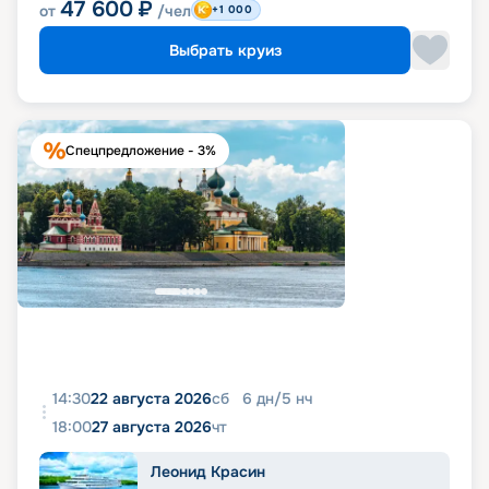
47 600
₽
от
/чел
+1 000
Выбрать круиз
Спецпредложение - 3%
14:30
22 августа 2026
сб
6
дн
/
5
нч
18:00
27 августа 2026
чт
Леонид Красин