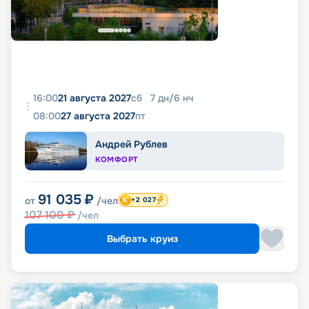
16:00
21 августа 2027
сб
7
дн
/
6
нч
08:00
27 августа 2027
пт
Андрей Рублев
КОМФОРТ
91 035
₽
от
/чел
+2 027
107 100
₽
/чел
Выбрать круиз