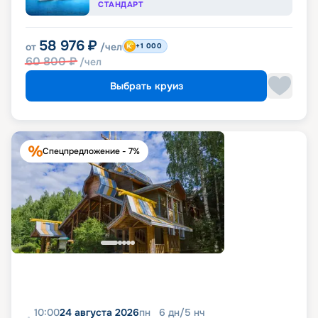
СТАНДАРТ
58 976
₽
от
/чел
+1 000
60 800
₽
/чел
Выбрать круиз
Спецпредложение - 7%
10:00
24 августа 2026
пн
6
дн
/
5
нч