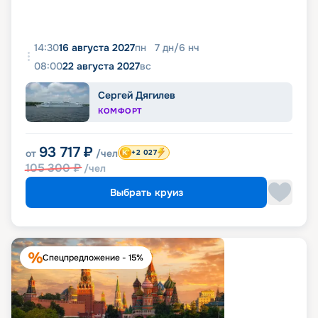
14:30
16 августа 2027
пн
7
дн
/
6
нч
08:00
22 августа 2027
вс
Сергей Дягилев
КОМФОРТ
93 717
₽
от
/чел
+2 027
105 300
₽
/чел
Выбрать круиз
Спецпредложение - 15%