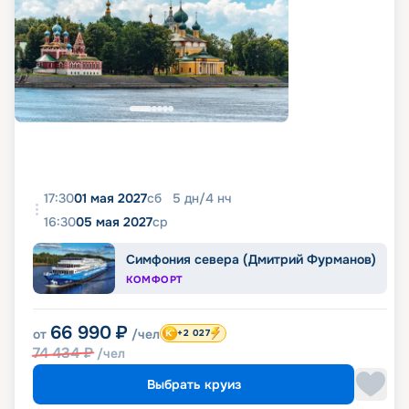
17:30
01 мая 2027
сб
5
дн
/
4
нч
16:30
05 мая 2027
ср
Симфония севера (Дмитрий Фурманов)
КОМФОРТ
66 990
₽
от
/чел
+2 027
74 434
₽
/чел
Выбрать круиз