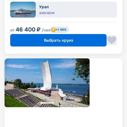
Урал
ЭКОНОМ
46 400
₽
от
/чел
+1 000
Выбрать круиз