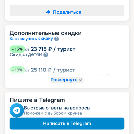
Поделиться
Дополнительные скидки
скидку
Как получить
23 715
₽
/ турист
-
15
%
от
детям
Скидка
25 110
₽
/ турист
-
10
%
от
ведомств
Скидка сотрудникам силовых
Развернуть
26 505
₽
/ турист
-
5
%
от
пенсионерам
Скидка
Пишите в Telegram
Быстрые ответы на вопросы
Поможем с выбором круиза
Написать в Telegram