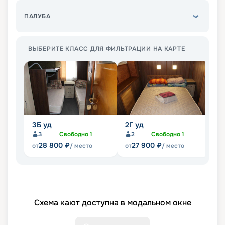
ПАЛУБА
ВЫБЕРИТЕ КЛАСС ДЛЯ ФИЛЬТРАЦИИ НА КАРТЕ
3Б уд
2Г уд
Э
3
Свободно
1
2
Свободно
1
Не
28 800
₽
27 900
₽
от
/ место
от
/ место
Схема кают доступна в модальном окне