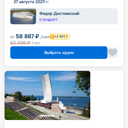
27 августа 2027
пт
Федор Достоевский
СТАНДАРТ
58 887
₽
от
/чел
+2 027
65 430
₽
/чел
Выбрать круиз