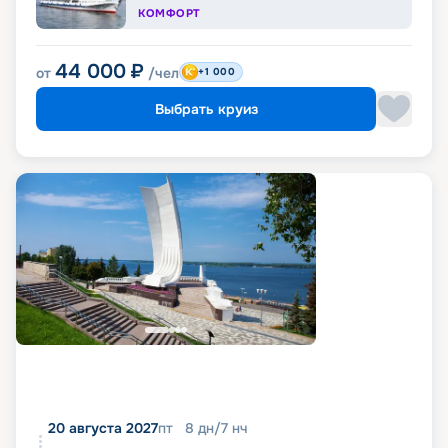
КОМФОРТ
44 000
₽
от
/чел
+1 000
Выбрать круиз
20 августа 2027
пт
8
дн
/
7
нч