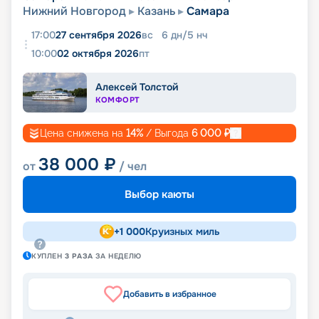
Нижний Новгород
Казань
Самара
17:00
27 сентября 2026
вс
6
дн
/
5
нч
10:00
02 октября 2026
пт
Алексей Толстой
КОМФОРТ
Цена снижена на
14
%
/ Выгода
6 000
₽
38 000
₽
от
/ чел
Выбор каюты
+
1 000
Круизных миль
КУПЛЕН
3
РАЗА
ЗА НЕДЕЛЮ
Добавить в избранное