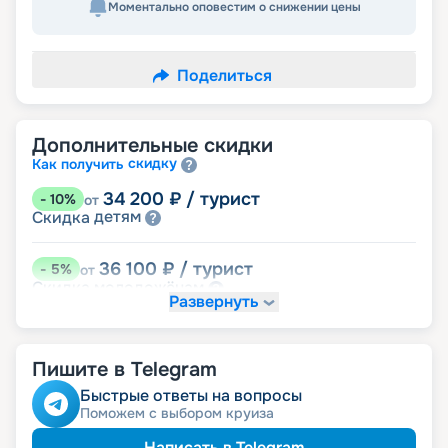
Моментально оповестим о снижении цены
Поделиться
Дополнительные скидки
скидку
Как получить
34 200
₽
/ турист
-
10
%
от
детям
Скидка
36 100
₽
/ турист
-
5
%
от
молодожёнам
Скидка
Развернуть
пенсионерам
Скидка
Пишите в Telegram
Быстрые ответы на вопросы
Поможем с выбором круиза
Написать в Telegram