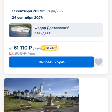
17 сентября 2027
пт
8
дн
/
7
нч
24 сентября 2027
пт
Федор Достоевский
СТАНДАРТ
61 110
₽
от
/чел
+2 027
67 900
₽
/чел
Выбрать круиз