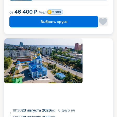
46 400
₽
от
/чел
+1 000
Выбрать круиз
18:30
23 августа 2026
вс
6
дн
/
5
нч