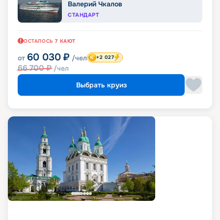
Валерий Чкалов
СТАНДАРТ
ОСТАЛОСЬ
7
КАЮТ
60 030
₽
от
/чел
+2 027
66 700
₽
/чел
Выбрать круиз