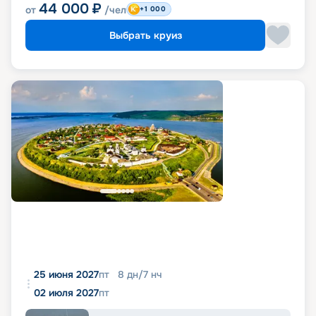
44 000
₽
от
/чел
+1 000
Выбрать круиз
25 июня 2027
пт
8
дн
/
7
нч
02 июля 2027
пт