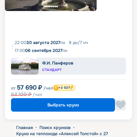
22:00
30 августа 2027
пн
8
дн
/
7
нч
17:00
06 сентября 2027
пн
Ф.И. Панферов
СТАНДАРТ
57 690
₽
от
/чел
+2 027
64 100
₽
/чел
Выбрать круиз
Главная
•
Поиск круизов
•
Круиз на теплоходе «Алексей Толстой» с 27