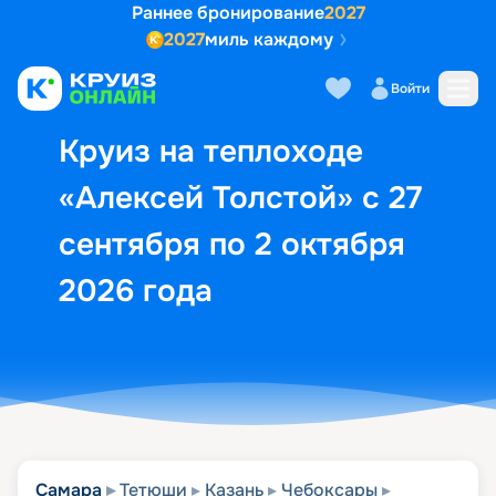
Раннее бронирование
2027
2027
миль каждому
Описание
Выбор кают
Маршрут и экск
Войти
Круиз на теплоходе
«Алексей Толстой» с 27
сентября по 2 октября
2026 года
Самара
Тетюши
Казань
Чебоксары