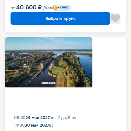
40 600
₽
от
/чел
+1 000
Выбрать круиз
08:30
24 мая 2027
пн
7
дн
/
6
нч
14:00
30 мая 2027
вс