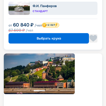
Ф.И. Панферов
СТАНДАРТ
60 840
₽
от
/чел
+2 027
67 600
₽
/чел
Выбрать круиз