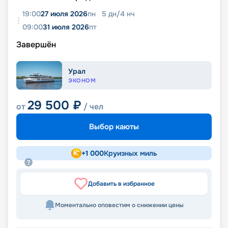
19:00
27 июля 2026
пн
5
дн
/
4
нч
09:00
31 июля 2026
пт
Завершён
Урал
ЭКОНОМ
29 500
₽
от
/ чел
Выбор каюты
+
1 000
Круизных миль
Добавить в избранное
Моментально оповестим о снижении цены