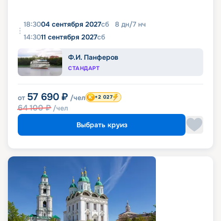
18:30
04 сентября 2027
сб
8
дн
/
7
нч
14:30
11 сентября 2027
сб
Ф.И. Панферов
СТАНДАРТ
57 690
₽
от
/чел
+2 027
64 100
₽
/чел
Выбрать круиз