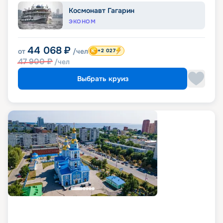
Космонавт Гагарин
ЭКОНОМ
44 068
₽
от
/чел
+2 027
47 900
₽
/чел
Выбрать круиз