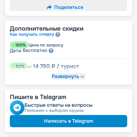
Поделиться
Дополнительные скидки
скидку
Как получить
-
100
%
Цена по запросу
бесплатно
Дети
14 750
₽
/ турист
-
50
%
от
размещение
Неполное
Развернуть
20 650
₽
/ турист
-
30
%
от
Скидки за размещение на дополнительных
Пишите в Telegram
места
Быстрые ответы на вопросы
Поможем с выбором круиза
25 075
₽
/ турист
-
15
%
от
детям
Скидка
Написать в Telegram
28 025
₽
/ турист
-
5
%
от