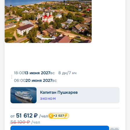
18:00
13 июня 2027
вс
8
дн
/
7
нч
06:00
20 июня 2027
вс
Капитан Пушкарев
ЭКОНОМ
51 612
₽
от
/чел
+2 027
56 100
₽
/чел