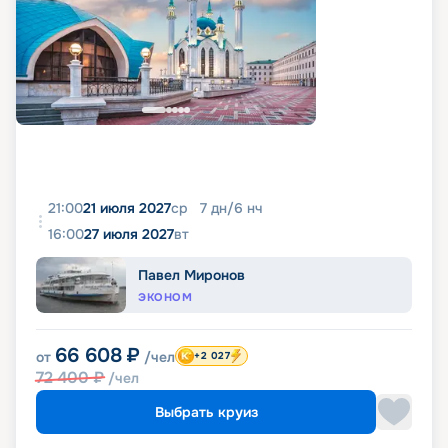
21:00
21 июля 2027
ср
7
дн
/
6
нч
16:00
27 июля 2027
вт
Павел Миронов
ЭКОНОМ
66 608
₽
от
/чел
+2 027
72 400
₽
/чел
Выбрать круиз