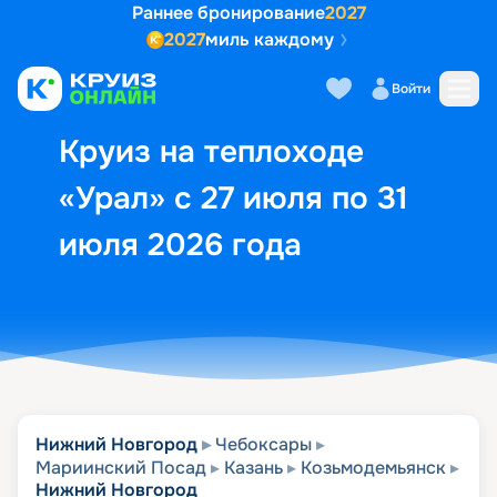
Раннее бронирование
2027
2027
миль каждому
Описание
Выбор кают
Маршрут и экск
Войти
Круиз на теплоходе
«Урал» с 27 июля по 31
июля 2026 года
Нижний Новгород
Чебоксары
Мариинский Посад
Казань
Козьмодемьянск
Нижний Новгород