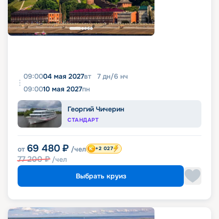
09:00
04 мая 2027
вт
7
дн
/
6
нч
09:00
10 мая 2027
пн
Георгий Чичерин
СТАНДАРТ
69 480
₽
от
/чел
+2 027
77 200
₽
/чел
Выбрать круиз