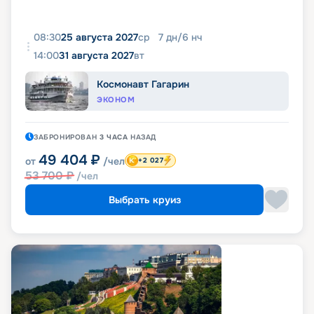
08:30
25 августа 2027
ср
7
дн
/
6
нч
14:00
31 августа 2027
вт
Космонавт Гагарин
ЭКОНОМ
ЗАБРОНИРОВАН
3 ЧАСА
НАЗАД
49 404
₽
от
/чел
+2 027
53 700
₽
/чел
Выбрать круиз