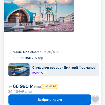
17:30
01 мая 2027
сб
5
дн
/
4
нч
16:30
05 мая 2027
ср
Симфония севера (Дмитрий Фурманов)
КОМФОРТ
66 990
₽
от
/чел
+2 027
74 434
₽
/чел
Выбрать круиз