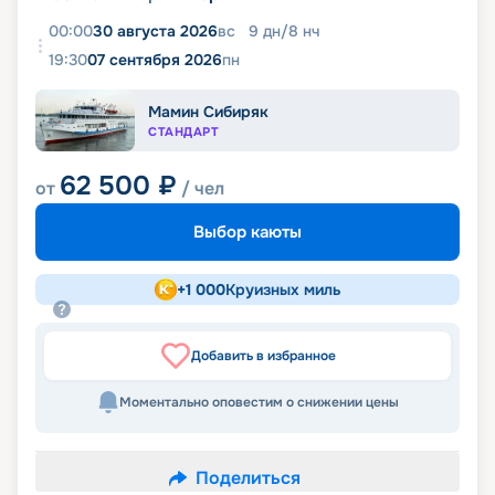
00:00
30 августа 2026
вс
9
дн
/
8
нч
19:30
07 сентября 2026
пн
Мамин Сибиряк
СТАНДАРТ
62 500
₽
от
/ чел
Выбор каюты
+
1 000
Круизных миль
Добавить в избранное
Моментально оповестим о снижении цены
Поделиться