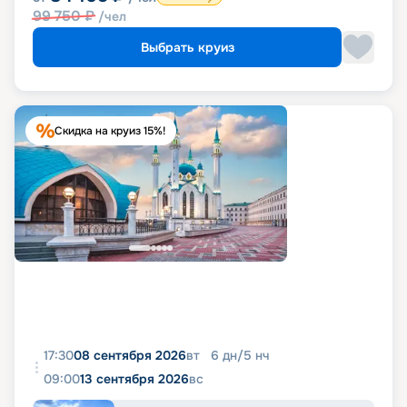
99 750
₽
/чел
Выбрать круиз
Скидка на круиз 15%!
17:30
08 сентября 2026
вт
6
дн
/
5
нч
09:00
13 сентября 2026
вс