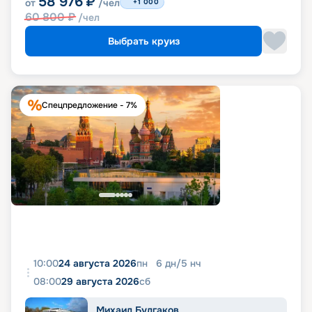
58 976
₽
от
/чел
+1 000
60 800
₽
/чел
Выбрать круиз
Спецпредложение - 7%
10:00
24 августа 2026
пн
6
дн
/
5
нч
08:00
29 августа 2026
сб
Михаил Булгаков