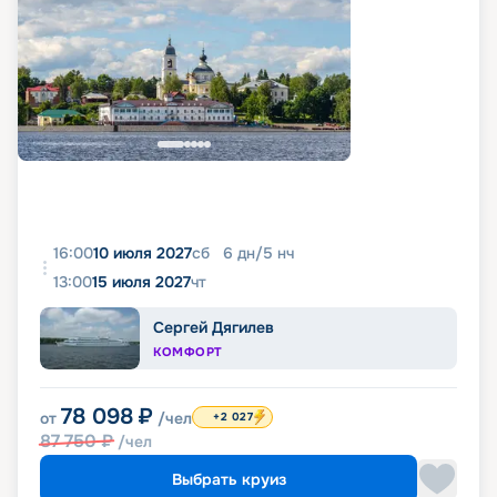
16:00
10 июля 2027
сб
6
дн
/
5
нч
13:00
15 июля 2027
чт
Сергей Дягилев
КОМФОРТ
78 098
₽
от
/чел
+2 027
87 750
₽
/чел
Выбрать круиз