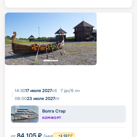
14:30
17 июля 2027
сб
7
дн
/
6
нч
08:00
23 июля 2027
пт
Волга Стар
КОМФОРТ
84 105
₽
от
/чел
+2 027