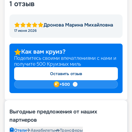
1
отзыв
Дронова Марина Михайловна
17 июня 2026
Как вам круиз?
Поделитесь своими впечатлениями с нами и
получите
500
Круизных миль
Оставить отзыв
+
500
Выгодные предложения от наших
партнеров
🏨
✈️
🚗
Отели
Авиабилеты
Трансферы