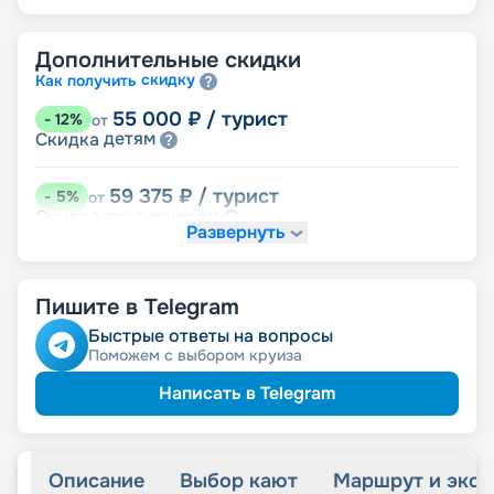
Дополнительные скидки
скидку
Как получить
55 000
₽
/ турист
-
12
%
от
детям
Скидка
59 375
₽
/ турист
-
5
%
от
пенсионерам
Скидка
Развернуть
Скидка на юбилей свадьбы, кратный 5-ти
годам
именинникам
Скидка
Пишите в Telegram
Быстрые ответы на вопросы
Поможем с выбором круиза
Написать в Telegram
Описание
Выбор кают
Маршрут и экск