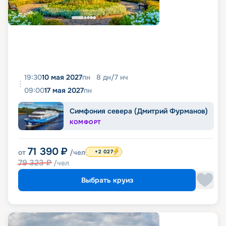
19:30
10 мая 2027
пн
8
дн
/
7
нч
09:00
17 мая 2027
пн
Симфония севера (Дмитрий Фурманов)
КОМФОРТ
71 390
₽
от
/чел
+2 027
79 323
₽
/чел
Выбрать круиз