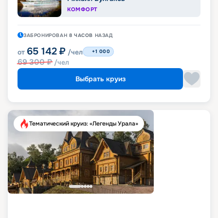
КОМФОРТ
ЗАБРОНИРОВАН
8 ЧАСОВ
НАЗАД
65 142
₽
от
/чел
+1 000
69 300
₽
/чел
Выбрать круиз
Тематический круиз: «Легенды Урала»