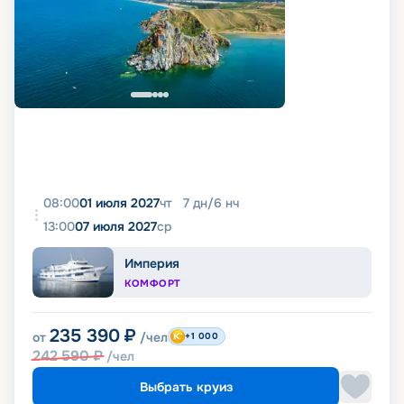
08:00
01 июля 2027
чт
7
дн
/
6
нч
13:00
07 июля 2027
ср
Империя
КОМФОРТ
235 390
₽
от
/чел
+1 000
242 590
₽
/чел
Выбрать круиз