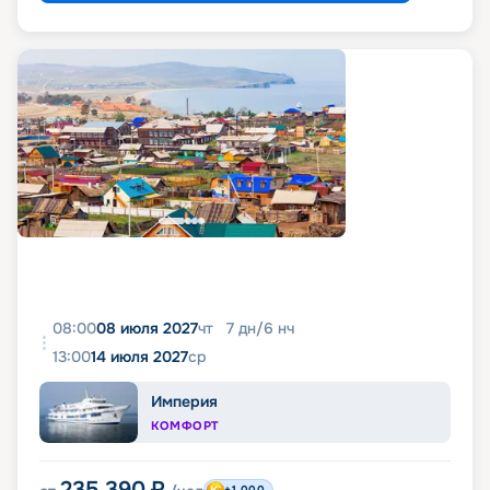
08:00
08 июля 2027
чт
7
дн
/
6
нч
13:00
14 июля 2027
ср
Империя
КОМФОРТ
235 390
₽
+1 000