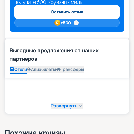
получите
500
Круизных миль
Оставить отзыв
+
500
Выгодные предложения от наших
партнеров
🏨
✈️
🚗
Отели
Авиабилеты
Трансферы
Развернуть
Похожие круизы