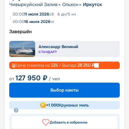
Чивыркуйский Залив
Ольхон
Иркутск
00:00
11 июля 2026
сб
6
дн
/
5
нч
00:00
16 июля 2026
чт
Завершён
Александр Великий
СТАНДАРТ
Цена снижена на
13
%
/ Выгода
28 250
₽
127 950
₽
от
/ чел
Выбор каюты
+
1 000
Круизных миль
Добавить в избранное