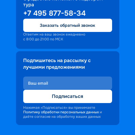
тура
доброжелательность и заинтересованность 
+7 495 877-58-34
персонала корабля в каждом госте.
Ступая на борт теплохода, пассажиры 
Заказать обратный звонок
попадают в совершенно иную атмосферу, 
где властвует тяга к приключениям и 
Ответим на ваш звонок ежедневно
с 8:00 до 21:00 по МСК
открытиям.
Подпишитесь на рассылку с
лучшими предложениями
Подписаться
Нажимая «Подписаться» вы принимаете
Политику обработки персональных данных
и
даёте согласие на обработку ваших данных