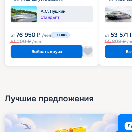
А.С. Пушкин
СТАНДАРТ
76 950
₽
53 571
от
/чел
от
+1 000
81 000
₽
55 803
₽
/чел
/ч
Выбрать круиз
Вы
Лучшие предложения