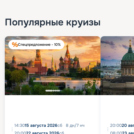
Популярные круизы
Спецпредложение - 10%
14:30
15 августа 2026
сб
8
дн
/
7
нч
20:00
20 ав
20:00
22 августа 2026
сб
08:00
23 ав