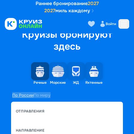
Раннее бронирование
2027
2027
миль каждому
Войти
Круизы бронируют
здесь
Речные
Морские
ЖД
Яхтенные
По России
По миру
ОТПРАВЛЕНИЯ
НАПРАВЛЕНИЕ