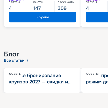
ПАЛУБЫ
КАЮТЫ
ПАССАЖИРЫ
ПАЛУБЫ
4
147
309
4
Круизы
Блог
Все статьи
СОВЕТЫ
СОВЕТЫ
Раннее бронирование
Китай пр
круизов 2027 — скидки и
режим дл
розыгрыш 100 000
конца 202
Круизных миль
значит?