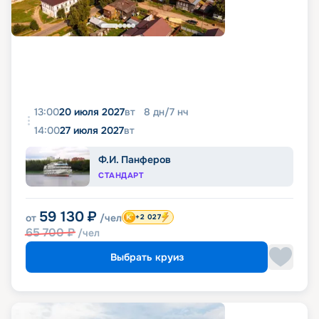
13:00
20 июля 2027
вт
8
дн
/
7
нч
14:00
27 июля 2027
вт
Ф.И. Панферов
СТАНДАРТ
59 130
₽
от
/чел
+2 027
65 700
₽
/чел
Выбрать круиз