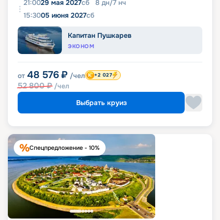
21:00
29 мая 2027
сб
8
дн
/
7
нч
15:30
05 июня 2027
сб
Капитан Пушкарев
ЭКОНОМ
48 576
₽
от
/чел
+2 027
52 800
₽
/чел
Выбрать круиз
Спецпредложение - 10%