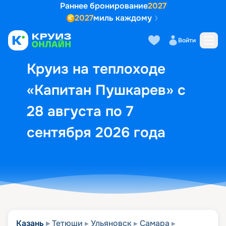
Раннее бронирование
2027
2027
миль каждому
Описание
Выбор кают
Маршрут и экск
Войти
Круиз на теплоходе
«Капитан Пушкарев» с
28 августа по 7
сентября 2026 года
Казань
Тетюши
Ульяновск
Самара