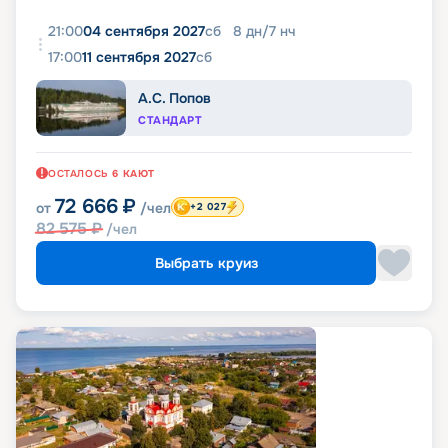
21:00
04 сентября 2027
сб
8
дн
/
7
нч
17:00
11 сентября 2027
сб
А.С. Попов
СТАНДАРТ
ОСТАЛОСЬ
6
КАЮТ
72 666
₽
от
/чел
+2 027
82 575
₽
/чел
Выбрать круиз