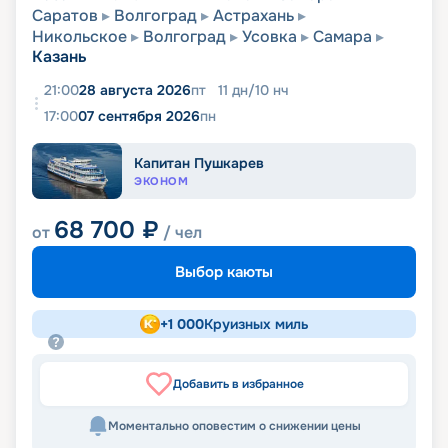
Саратов
Волгоград
Астрахань
Никольское
Волгоград
Усовка
Самара
Казань
21:00
28 августа 2026
пт
11
дн
/
10
нч
17:00
07 сентября 2026
пн
Капитан Пушкарев
ЭКОНОМ
68 700
₽
от
/ чел
Выбор каюты
+
1 000
Круизных миль
Добавить в избранное
Моментально оповестим о снижении цены