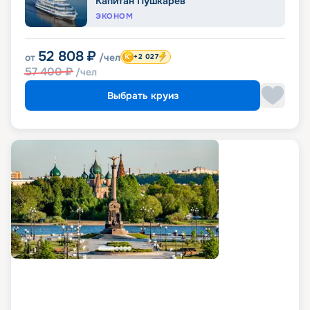
Капитан Пушкарев
ЭКОНОМ
52 808
₽
от
/чел
+2 027
57 400
₽
/чел
Выбрать круиз