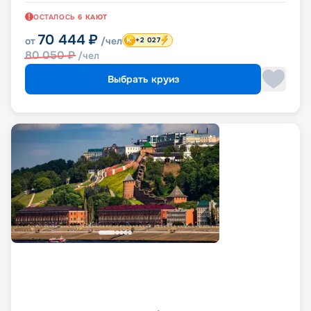
ОСТАЛОСЬ
6
КАЮТ
70 444
₽
от
/чел
+2 027
80 050
₽
/чел
Выбрать круиз