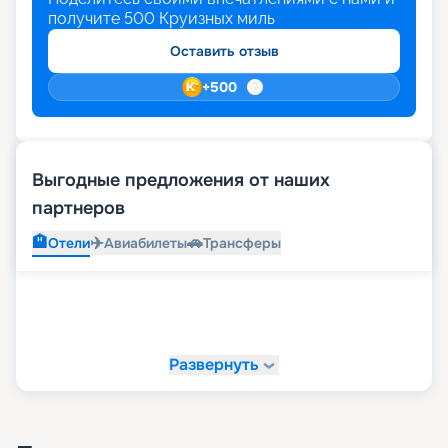
получите
500
Круизных миль
Оставить отзыв
+
500
Выгодные предложения от наших
партнеров
🏨
✈️
🚗
Отели
Авиабилеты
Трансферы
Развернуть