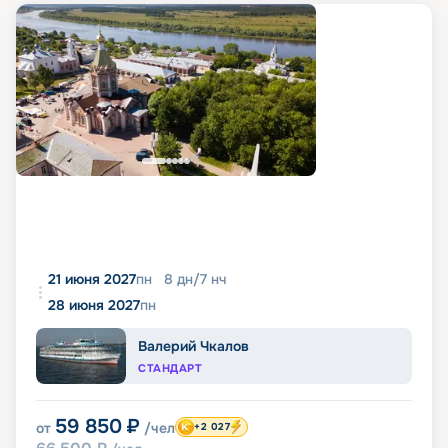
21 июня 2027
пн
8
дн
/
7
нч
28 июня 2027
пн
Валерий Чкалов
СТАНДАРТ
59 850
₽
от
/чел
+2 027