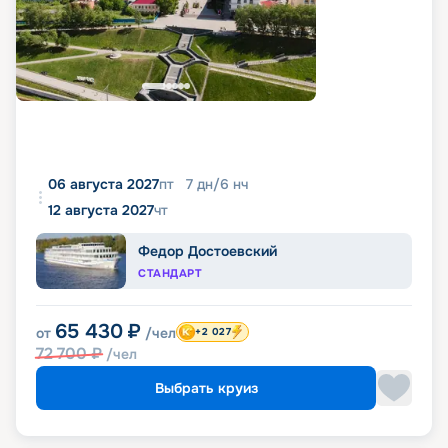
06 августа 2027
пт
7
дн
/
6
нч
12 августа 2027
чт
Федор Достоевский
СТАНДАРТ
65 430
₽
от
/чел
+2 027
72 700
₽
/чел
Выбрать круиз