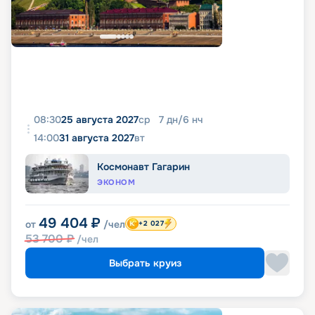
08:30
25 августа 2027
ср
7
дн
/
6
нч
14:00
31 августа 2027
вт
Космонавт Гагарин
ЭКОНОМ
49 404
₽
от
/чел
+2 027
53 700
₽
/чел
Выбрать круиз