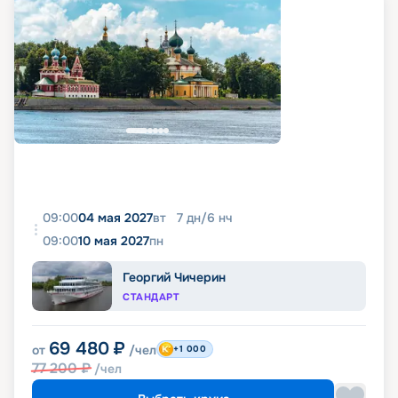
09:00
04 мая 2027
вт
7
дн
/
6
нч
09:00
10 мая 2027
пн
Георгий Чичерин
СТАНДАРТ
69 480
₽
от
/чел
+1 000
77 200
₽
/чел