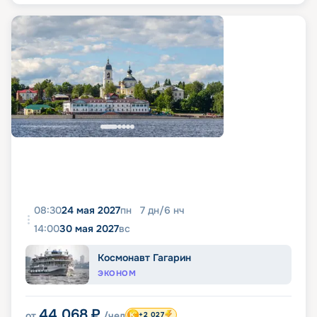
08:30
24 мая 2027
пн
7
дн
/
6
нч
14:00
30 мая 2027
вс
Космонавт Гагарин
ЭКОНОМ
44 068
₽
от
/чел
+2 027