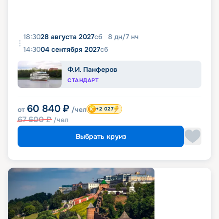
18:30
28 августа 2027
сб
8
дн
/
7
нч
14:30
04 сентября 2027
сб
Ф.И. Панферов
СТАНДАРТ
60 840
₽
от
/чел
+2 027
67 600
₽
/чел
Выбрать круиз