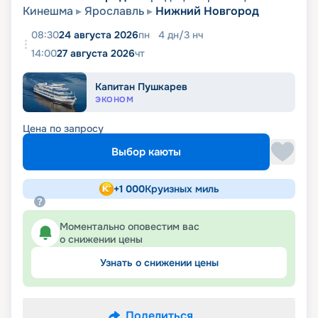
Кинешма
Ярославль
Нижний Новгород
08:30
24 августа 2026
пн
4
дн
/
3
нч
14:00
27 августа 2026
чт
Капитан Пушкарев
ЭКОНОМ
Цена по запросу
Выбор каюты
+
1 000
Круизных миль
Моментально оповестим вас
о снижении цены
Узнать о снижении цены
Поделиться