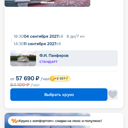
18:30
04 сентября 2027
сб
8
дн
/
7
нч
14:30
11 сентября 2027
сб
Ф.И. Панферов
СТАНДАРТ
57 690
₽
от
/чел
+2 027
64 100
₽
/чел
Выбрать круиз
«Круиз с комфортом»: скидки на люкс и полулюкс!