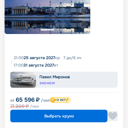
21:00
25 августа 2027
ср
7
дн
/
6
нч
17:00
31 августа 2027
вт
Павел Миронов
ЭКОНОМ
65 596
₽
от
/чел
+2 027
71 300
₽
/чел
Выбрать круиз