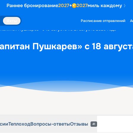
Раннее бронирование
2027
+
2027
миль каждому
рсии
Теплоход
Вопросы-ответы
Отзывы
41
Яхты
Расписание отправлений
А
Капитан Пушкарев» с 18 августа по 21 августа 2026 года
апитан Пушкарев» с 18 августа
рсии
Теплоход
Вопросы-ответы
Отзывы
41