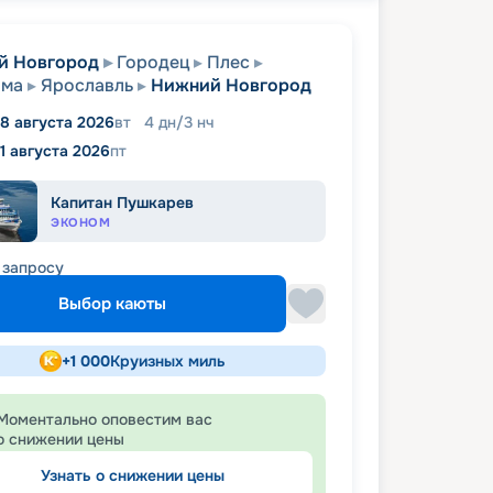
й Новгород
Городец
Плес
ома
Ярославль
Нижний Новгород
18 августа 2026
вт
4
дн
/
3
нч
1 августа 2026
пт
Капитан Пушкарев
ЭКОНОМ
 запросу
Выбор каюты
+
1 000
Круизных миль
Моментально оповестим вас
о снижении цены
Узнать о снижении цены