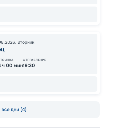
Цена по
08.2026
,
Вторник
ец
СТОЯНКА
ОТПРАВЛЕНИЕ
4 ч 00 мин
19:30
все дни (4)
Допо
Как пол
-
15
%