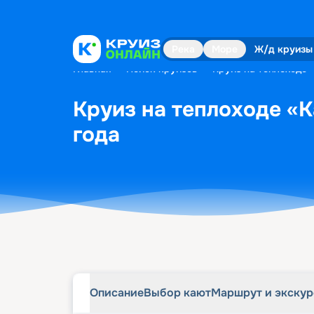
Описание
Выбор кают
Маршрут и экску
Река
Море
Ж/д круизы
Главная
•
Поиск круизов
•
Круиз на теплоходе «
Круиз на теплоходе «К
года
Описание
Выбор кают
Маршрут и экску