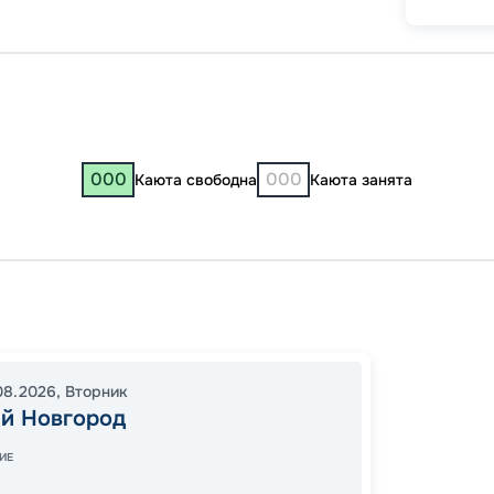
000
000
Каюта свободна
Каюта занята
Нижни
Костр
08:30
08.2026
,
Вторник
й Новгород
14:00
2
ИЕ