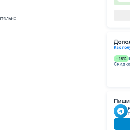
чительно
Допо
Как пол
-
15
%
Скидк
-
5
%
Ц
Скидк
Пишит