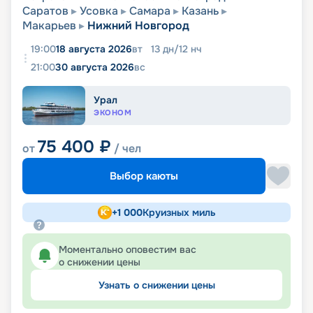
Саратов
Усовка
Самара
Казань
Макарьев
Нижний Новгород
19:00
18 августа 2026
вт
13
дн
/
12
нч
21:00
30 августа 2026
вс
Урал
ЭКОНОМ
75 400
₽
от
/ чел
Выбор каюты
+
1 000
Круизных миль
Моментально оповестим вас
о снижении цены
Узнать о снижении цены