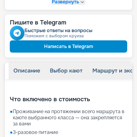
Развернуть
52 780
₽
/ турист
-
30
%
от
Скидки за размещение на дополнительных
Пишите в Telegram
места
Быстрые ответы на вопросы
Поможем с выбором круиза
64 090
₽
/ турист
-
15
%
от
детям
Скидка
Написать в Telegram
71 630
₽
/ турист
-
5
%
от
пенсионерам
Скидка
Описание
Выбор кают
Маршрут и экск
+
20
фотографий
Что включено в стоимость
●
Проживание на протяжении всего маршрута в
каюте выбранного класса — она закрепляется
за вами
●
3-разовое питание