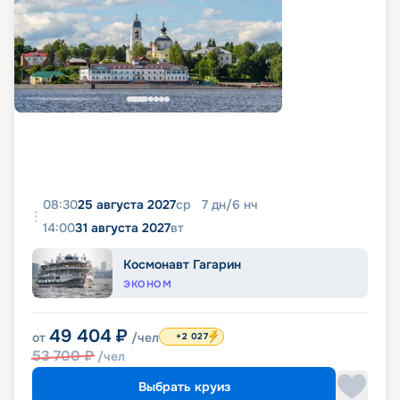
08:30
25 августа 2027
ср
7
дн
/
6
нч
14:00
31 августа 2027
вт
Космонавт Гагарин
ЭКОНОМ
49 404
₽
от
/чел
+2 027
53 700
₽
/чел
Выбрать круиз