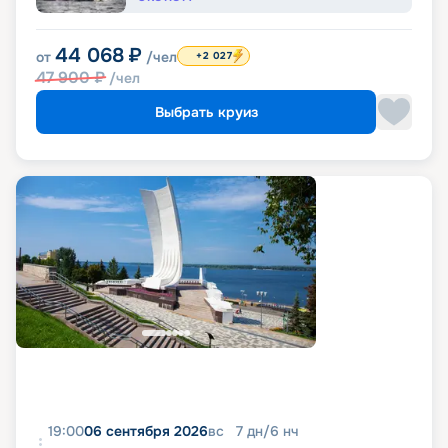
44 068
₽
от
/чел
+2 027
47 900
₽
/чел
Выбрать круиз
19:00
06 сентября 2026
вс
7
дн
/
6
нч