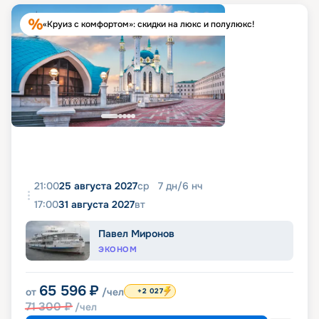
«Круиз с комфортом»: скидки на люкс и полулюкс!
21:00
25 августа 2027
ср
7
дн
/
6
нч
17:00
31 августа 2027
вт
Павел Миронов
ЭКОНОМ
65 596
₽
от
/чел
+2 027
71 300
₽
/чел