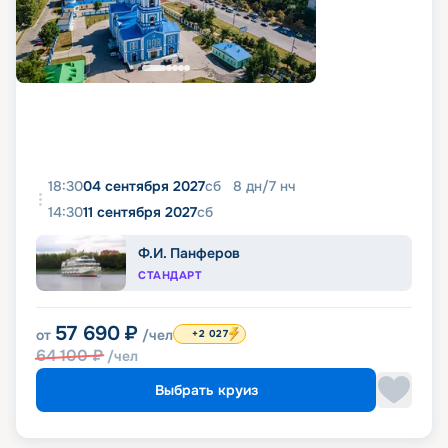
18:30
04 сентября 2027
сб
8
дн
/
7
нч
14:30
11 сентября 2027
сб
Ф.И. Панферов
СТАНДАРТ
57 690
₽
от
/чел
+2 027
64 100
₽
/чел
Выбрать круиз