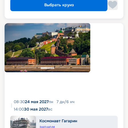
Выбрать круиз
08:30
24 мая 2027
пн
7
дн
/
6
нч
14:00
30 мая 2027
вс
Космонавт Гагарин
ЭКОНОМ