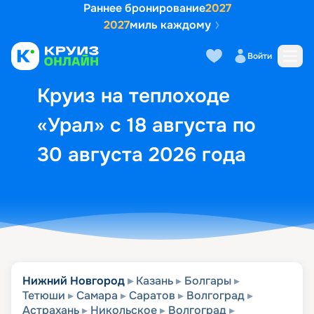
Раннее бронирование
2027
2027
миль каждому
Описание
Выбор кают
Маршрут и экск
Войти
Круиз на теплоходе
«Урал» с 18 августа по
30 августа 2026 года
Нижний Новгород
Казань
Болгары
Тетюши
Самара
Саратов
Волгоград
Астрахань
Никольское
Волгоград