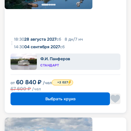
18:30
28 августа 2027
сб
8
дн
/
7
нч
14:30
04 сентября 2027
сб
Ф.И. Панферов
СТАНДАРТ
60 840
₽
от
/чел
+2 027
67 600
₽
/чел
Выбрать круиз