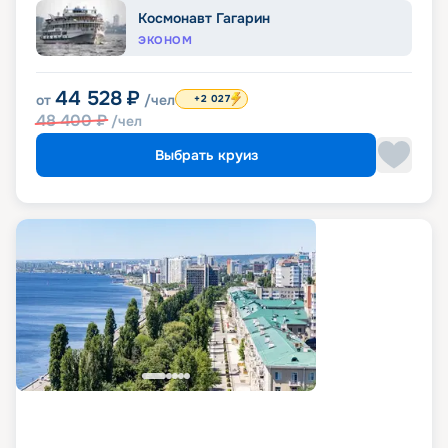
Космонавт Гагарин
ЭКОНОМ
44 528
₽
от
/чел
+2 027
48 400
₽
/чел
Выбрать круиз