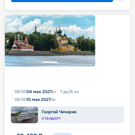
09:00
04 мая 2027
вт
7
дн
/
6
нч
09:00
10 мая 2027
пн
Георгий Чичерин
СТАНДАРТ