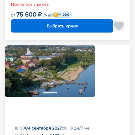
ОСТАЛОСЬ
3
КАЮТЫ
75 600
₽
от
/чел
+1 000
Выбрать круиз
18:30
04 сентября 2027
сб
8
дн
/
7
нч