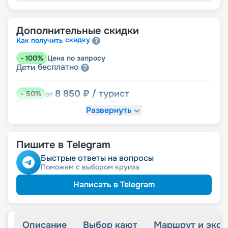
Дополнительные скидки
скидку
Как получить
-
100
%
Цена по запросу
бесплатно
Дети
8 850
₽
/ турист
-
50
%
от
размещение
Неполное
Развернуть
12 390
₽
/ турист
-
30
%
от
Скидки за размещение на дополнительных
Пишите в Telegram
места
Быстрые ответы на вопросы
Поможем с выбором круиза
15 045
₽
/ турист
-
15
%
от
детям
Скидка
Написать в Telegram
16 815
₽
/ турист
-
5
%
от
пенсионерам
Скидка
Описание
Выбор кают
Маршрут и экск