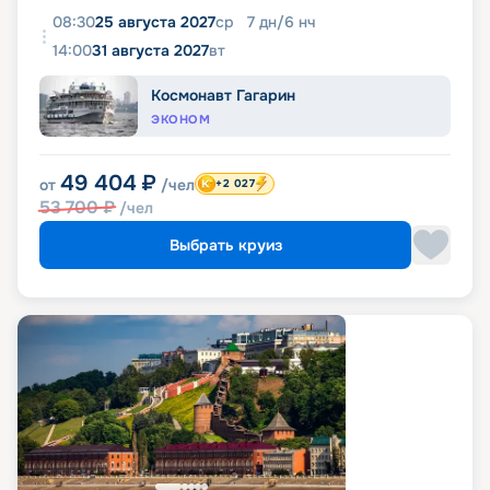
08:30
25 августа 2027
ср
7
дн
/
6
нч
14:00
31 августа 2027
вт
Космонавт Гагарин
ЭКОНОМ
49 404
₽
от
/чел
+2 027
53 700
₽
/чел
Выбрать круиз