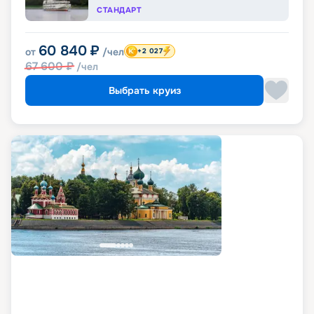
СТАНДАРТ
60 840
₽
от
/чел
+2 027
67 600
₽
/чел
Выбрать круиз