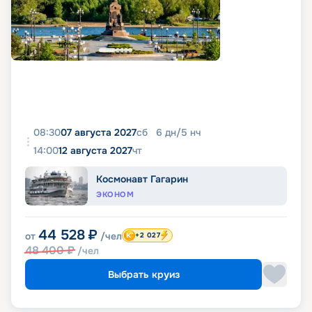
08:30
07 августа 2027
сб
6
дн
/
5
нч
14:00
12 августа 2027
чт
Космонавт Гагарин
ЭКОНОМ
44 528
₽
от
/чел
+2 027
48 400
₽
/чел
Выбрать круиз