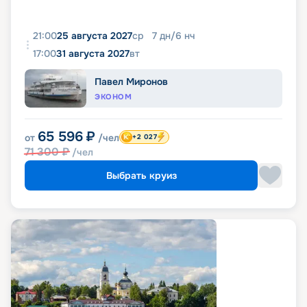
21:00
25 августа 2027
ср
7
дн
/
6
нч
17:00
31 августа 2027
вт
Павел Миронов
ЭКОНОМ
65 596
₽
от
/чел
+2 027
71 300
₽
/чел
Выбрать круиз