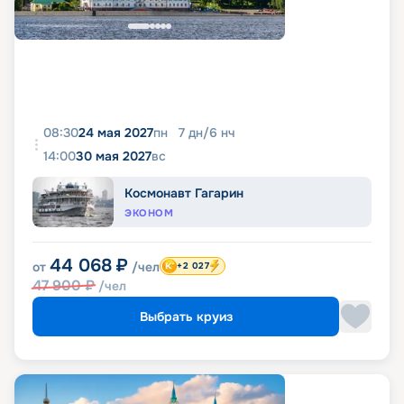
08:30
24 мая 2027
пн
7
дн
/
6
нч
14:00
30 мая 2027
вс
Космонавт Гагарин
ЭКОНОМ
44 068
₽
от
/чел
+2 027
47 900
₽
/чел
Выбрать круиз