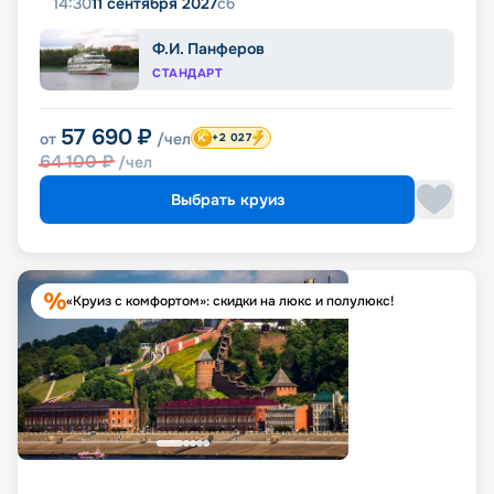
14:30
11 сентября 2027
сб
Ф.И. Панферов
СТАНДАРТ
57 690
₽
от
/чел
+2 027
64 100
₽
/чел
Выбрать круиз
«Круиз с комфортом»: скидки на люкс и полулюкс!