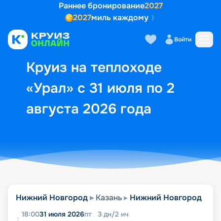
Раннее бронирование
2027
2027
миль каждому
Описание
Выбор кают
Маршрут и экск
Войти
Круиз на теплоходе
«Урал» с 31 июля по 2
августа 2026 года
Нижний Новгород
Казань
Нижний Новгород
18:00
31 июля 2026
пт
3
дн
/
2
нч