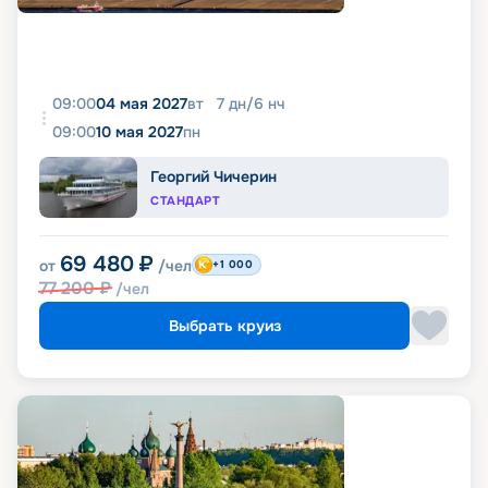
09:00
04 мая 2027
вт
7
дн
/
6
нч
09:00
10 мая 2027
пн
Георгий Чичерин
СТАНДАРТ
69 480
₽
от
/чел
+1 000
77 200
₽
/чел
Выбрать круиз