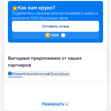
Как вам круиз?
Поделитесь своими впечатлениями с нами и
получите
500
Круизных миль
Оставить отзыв
+
500
Выгодные предложения от наших
партнеров
🏨
✈️
🚗
Отели
Авиабилеты
Трансферы
Развернуть