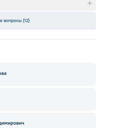
е вопросы (12)
ова
адимирович