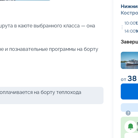
+
20
фотографий
Нижни
Костр
10:00
1
рута в каюте выбранного класса — она
14:00
1
Завер
е и познавательные программы на борту
38
от
оплачивается на борту теплохода