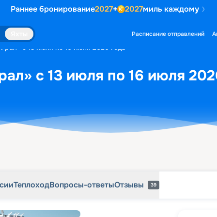
Раннее бронирование
2027
+
2027
миль каждому
рсии
Теплоход
Вопросы-ответы
Отзывы
39
Яхты
Расписание отправлений
А
Урал» с 13 июля по 16 июля 2026 года
рал» с 13 июля по 16 июля 202
рсии
Теплоход
Вопросы-ответы
Отзывы
39