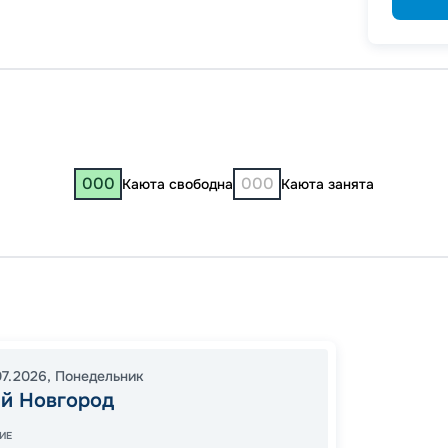
-
15
%
Скидк
-
5
%
о
Скидк
000
000
Каюта свободна
Каюта занята
Нижни
Костр
10:00
1
07.2026
,
Понедельник
й Новгород
14:00
1
Завер
ИЕ