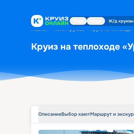
Описание
Выбор кают
Маршрут и экску
Река
Море
Ж/д круизы
Главная
•
Поиск круизов
•
Круиз на теплоходе «
Круиз на теплоходе «У
Описание
Выбор кают
Маршрут и экску