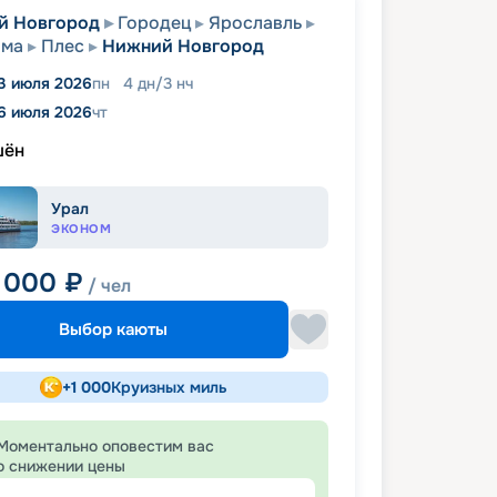
й Новгород
Городец
Ярославль
ома
Плес
Нижний Новгород
3 июля 2026
пн
4
дн
/
3
нч
6 июля 2026
чт
шён
Урал
ЭКОНОМ
 000
₽
/ чел
Выбор каюты
+
1 000
Круизных миль
Моментально оповестим вас
о снижении цены