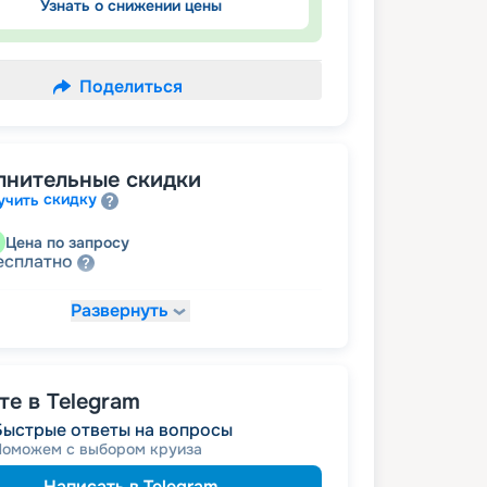
Узнать о снижении цены
Поделиться
лнительные скидки
скидку
учить
Цена по запросу
есплатно
Развернуть
19 000
₽
/ турист
от
размещение
ное
26 600
₽
/ турист
от
е в Telegram
 за размещение на дополнительных
Быстрые ответы на вопросы
Поможем с выбором круиза
Написать в Telegram