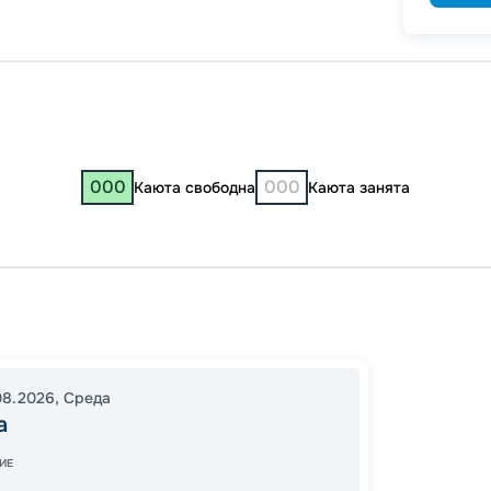
000
000
Каюта свободна
Каюта занята
Челяб
Челяб
00:00
08.2026
,
Среда
00:00
а
ИЕ