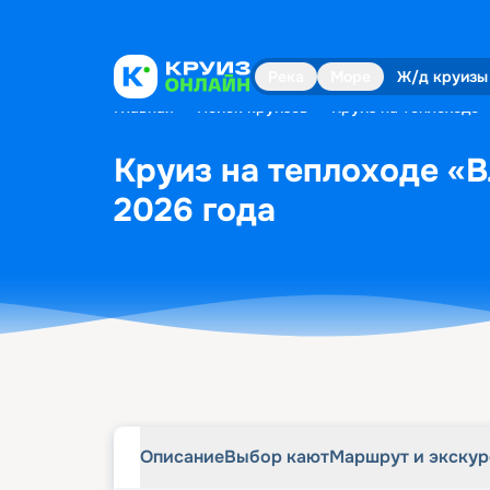
Описание
Выбор кают
Маршрут и экску
Река
Море
Ж/д круизы
Главная
•
Поиск круизов
•
Круиз на теплоходе 
Круиз на теплоходе «В
2026 года
Описание
Выбор кают
Маршрут и экску