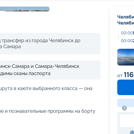
+
21
фотографий
Челяб
Челяб
00:00
 трансфер из города Челябинск до
00:00
да Самара
бинск-Самара и Самара-Челябинск
11
одимы сканы паспорта
от
рута в каюте выбранного класса — она
е и познавательные программы на борту