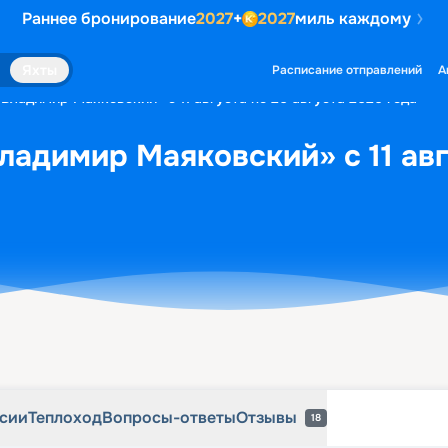
Раннее бронирование
2027
+
2027
миль каждому
рсии
Теплоход
Вопросы-ответы
Отзывы
18
Яхты
Расписание отправлений
А
«Владимир Маяковский» с 11 августа по 20 августа 2026 года
ладимир Маяковский» с 11 авг
рсии
Теплоход
Вопросы-ответы
Отзывы
18