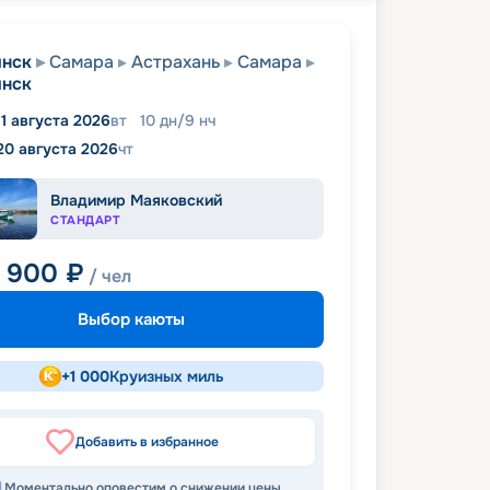
инск
Самара
Астрахань
Самара
инск
11 августа 2026
вт
10
дн
/
9
нч
20 августа 2026
чт
Владимир Маяковский
СТАНДАРТ
6 900
₽
/ чел
Выбор каюты
+
1 000
Круизных миль
Добавить в избранное
Моментально оповестим о снижении цены