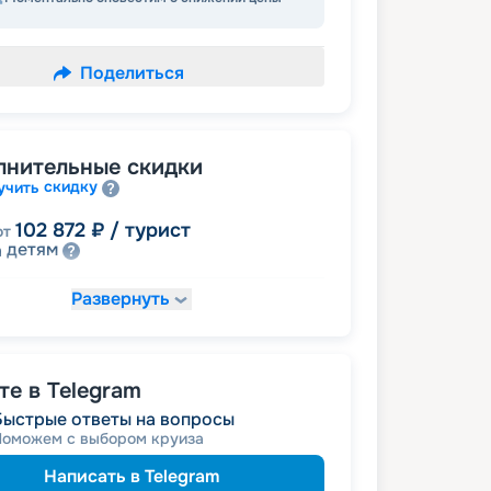
Поделиться
лнительные скидки
скидку
учить
102 872
₽
/ турист
от
детям
а
Развернуть
111 055
₽
/ турист
т
пенсионерам
а
именинникам
а
 на юбилей свадьбы, кратный 5-ти
е в Telegram
Быстрые ответы на вопросы
Поможем с выбором круиза
Написать в Telegram