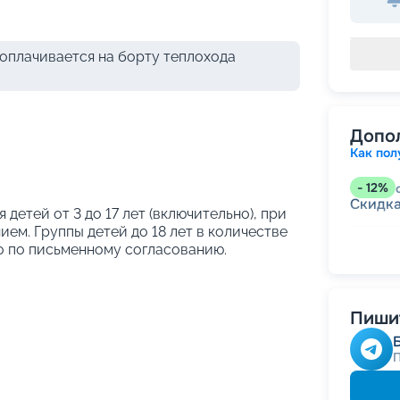
оплачивается на борту теплохода
Допо
Как пол
-
12
%
Скидк
я детей от 3 до 17 лет (включительно), при
ем. Группы детей до 18 лет в количестве
о по письменному согласованию.
-
5
%
о
Скидк
Скидк
Скидка
годам
Пишит