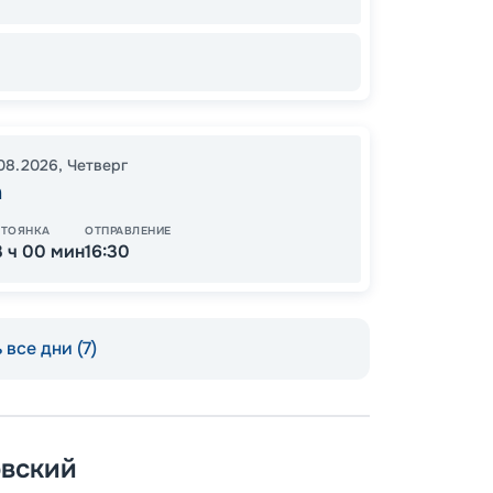
11
от
.08.2026
,
Четверг
а
СТОЯНКА
ОТПРАВЛЕНИЕ
3 ч 00 мин
16:30
 все дни (7)
Допо
Как пол
вский