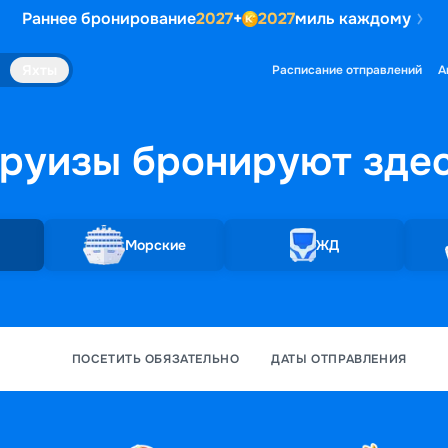
Раннее бронирование
2027
+
2027
миль каждому
Яхты
Расписание отправлений
А
руизы бронируют
зде
Морские
ЖД
ПОСЕТИТЬ ОБЯЗАТЕЛЬНО
ДАТЫ ОТПРАВЛЕНИЯ