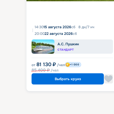
14:30
15 августа 2026
сб
8
дн
/
7
нч
20:00
22 августа 2026
сб
А.С. Пушкин
СТАНДАРТ
81 130
₽
от
/чел
+1 000
85 400
₽
/чел
Выбрать круиз