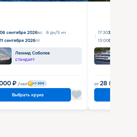
06 сентября 2026
вс
6
дн
/
5
нч
17:30
31 августа 20
11 сентября 2026
пт
13:00
04 сентября 
Леонид Соболев
Башк
СТАНДАРТ
ЭКОН
 000
₽
28 800
₽
/чел
от
/чел
+1 000
Выбрать круиз
Выбрат