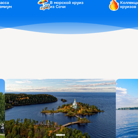
ласса
В морской круиз
Коллекц
ремиум
из Сочи
круизов