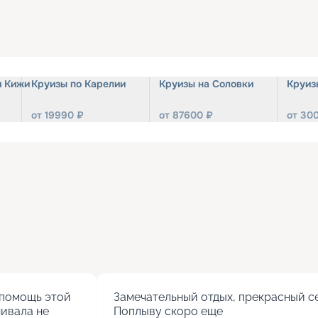
и Кижи
Круизы по Карелии
Круизы на Соловки
Круиз
от
19990
₽
от
87600
₽
от
30
помощь этой 
Замечательный отдых, прекрасный се
ивала не 
Поплыву скоро еще
