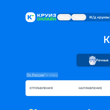
Река
Море
Ж/д круизы
К
Речные
По России
По миру
ОТПРАВЛЕНИЯ
НАПРАВЛЕНИЕ