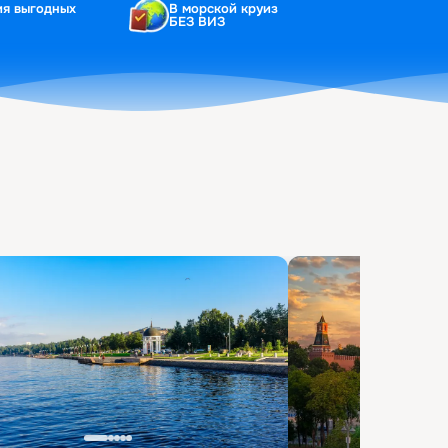
ия выгодных
В морской круиз
БЕЗ ВИЗ