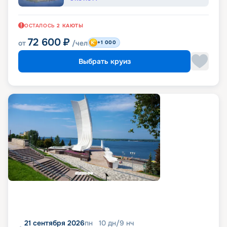
ОСТАЛОСЬ
2
КАЮТЫ
72 600
₽
от
/чел
+1 000
Выбрать круиз
21 сентября 2026
пн
10
дн
/
9
нч