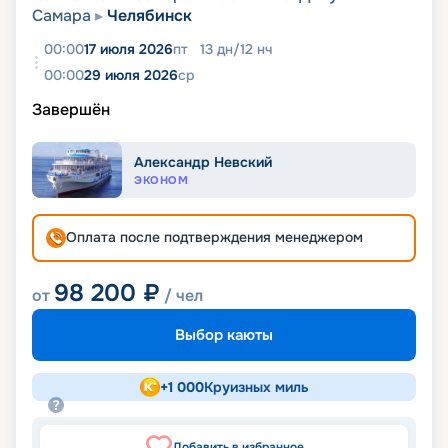
Самара
Челябинск
00:00
17 июля 2026
пт
13
дн
/
12
нч
00:00
29 июля 2026
ср
Завершён
Александр Невский
ЭКОНОМ
Оплата после подтверждения менеджером
98 200
₽
от
/ чел
Выбор каюты
+
1 000
Круизных миль
Добавить в избранное