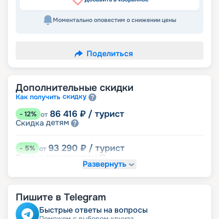
Моментально оповестим о снижении цены
Поделиться
Дополнительные скидки
скидку
Как получить
86 416
₽
/ турист
-
12
%
от
детям
Скидка
93 290
₽
/ турист
-
5
%
от
пенсионерам
Скидка
Развернуть
именинникам
Скидка
Скидка на юбилей свадьбы, кратный 5-ти
годам
Пишите в Telegram
Быстрые ответы на вопросы
Поможем с выбором круиза