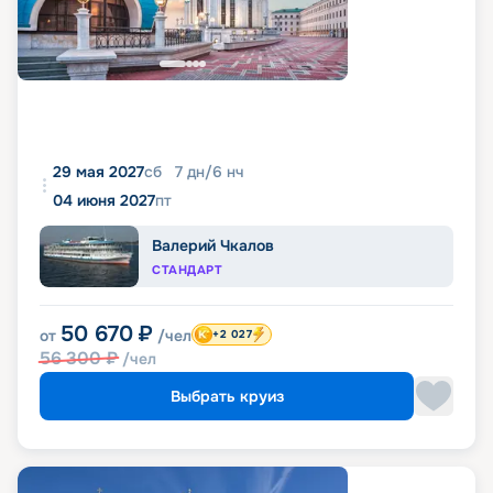
29 мая 2027
сб
7
дн
/
6
нч
04 июня 2027
пт
Валерий Чкалов
СТАНДАРТ
50 670
₽
от
/чел
+2 027
56 300
₽
/чел
Выбрать круиз