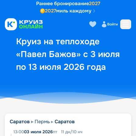
Раннее бронирование
2027
2027
миль каждому
Описание
Выбор кают
Маршрут и экск
Войти
Круиз на теплоходе
«Павел Бажов» с 3 июля
по 13 июля 2026 года
Саратов
Пермь
Саратов
13:00
03 июля 2026
пт
11
дн
/
10
нч