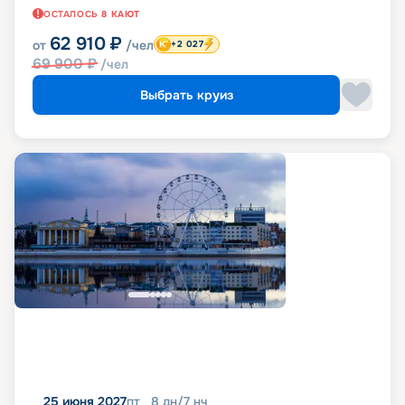
ОСТАЛОСЬ
8
КАЮТ
62 910
₽
от
/чел
+2 027
69 900
₽
/чел
Выбрать круиз
25 июня 2027
пт
8
дн
/
7
нч