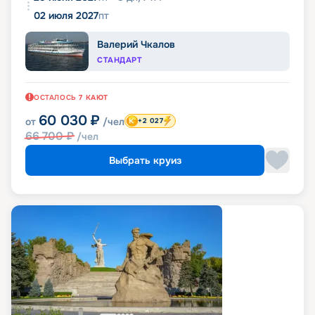
02 июля 2027
пт
Валерий Чкалов
СТАНДАРТ
ОСТАЛОСЬ
7
КАЮТ
60 030
₽
от
/чел
+2 027
66 700
₽
/чел
Выбрать круиз