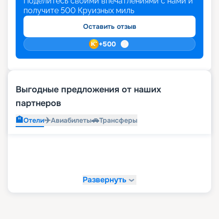
Поделитесь своими впечатлениями с нами и
получите
500
Круизных миль
Оставить отзыв
+
500
Выгодные предложения от наших
партнеров
🏨
✈️
🚗
Отели
Авиабилеты
Трансферы
Развернуть