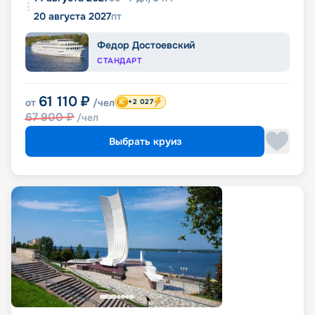
20 августа 2027
пт
Федор Достоевский
СТАНДАРТ
61 110
₽
от
/чел
+2 027
67 900
₽
/чел
Выбрать круиз