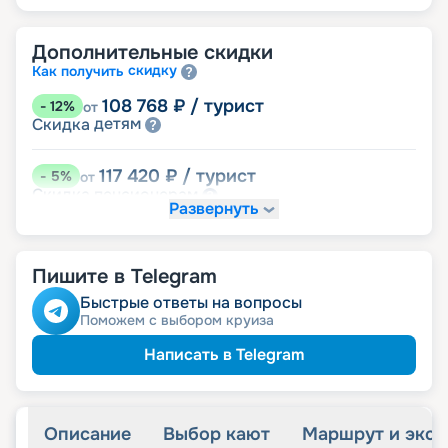
Дополнительные скидки
скидку
Как получить
108 768
₽
/ турист
-
12
%
от
детям
Скидка
117 420
₽
/ турист
-
5
%
от
пенсионерам
Скидка
Развернуть
именинникам
Скидка
Скидка на юбилей свадьбы, кратный 5-ти
годам
Пишите в Telegram
Быстрые ответы на вопросы
Поможем с выбором круиза
Написать в Telegram
Описание
Выбор кают
Маршрут и экск