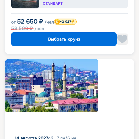
СТАНДАРТ
52 650
₽
от
/чел
+2 027
58 500
₽
/чел
Выбрать круиз
14 августа 2027
сб
7
дн
/
6
нч