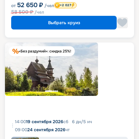
52 650
₽
от
/чел
+2 027
58 500
₽
/чел
Выбрать круиз
«Без раздумий»: скидка 25%!
14:00
19 сентября 2026
сб
6
дн
/
5
нч
09:00
24 сентября 2026
чт