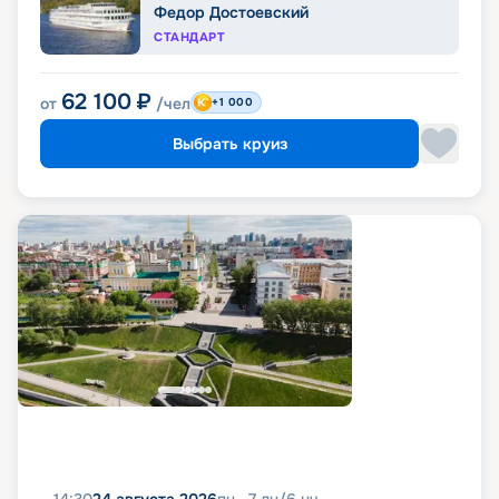
Федор Достоевский
СТАНДАРТ
62 100
₽
от
/чел
+1 000
Выбрать круиз
14:30
24 августа 2026
пн
7
дн
/
6
нч