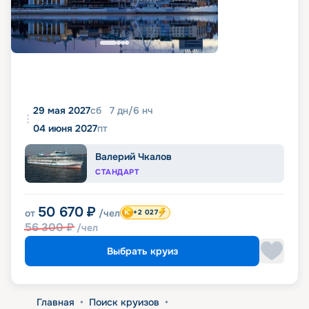
29 мая 2027
сб
7
дн
/
6
нч
04 июня 2027
пт
Валерий Чкалов
СТАНДАРТ
50 670
₽
от
/чел
+2 027
56 300
₽
/чел
Выбрать круиз
Главная
•
Поиск круизов
•