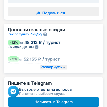
Поделиться
Дополнительные скидки
скидку
Как получить
48 312
₽
/ турист
-
12
%
от
детям
Скидка
52 155
₽
/ турист
-
5
%
от
пенсионерам
Скидка
Развернуть
именинникам
Скидка
Скидка на юбилей свадьбы, кратный 5-ти
годам
Пишите в Telegram
Быстрые ответы на вопросы
Поможем с выбором круиза
Написать в Telegram