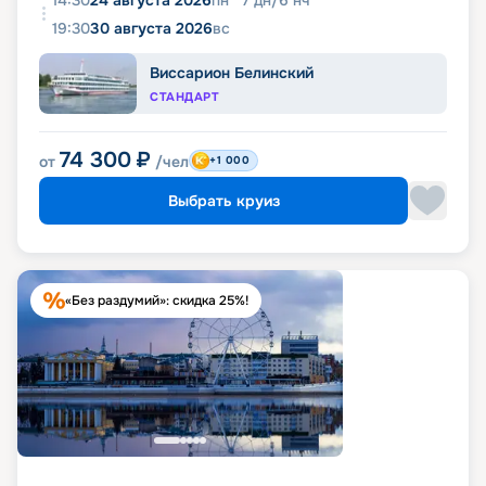
19:30
30 августа 2026
вс
Виссарион Белинский
СТАНДАРТ
74 300
₽
от
/чел
+1 000
Выбрать круиз
«Без раздумий»: скидка 25%!