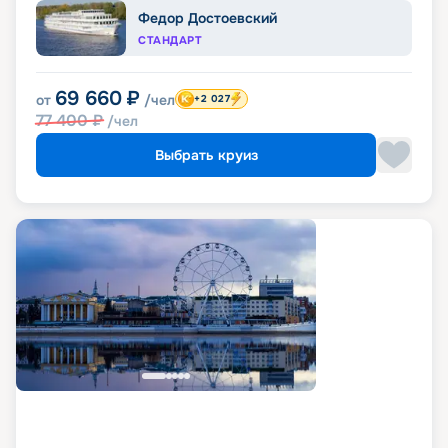
Федор Достоевский
СТАНДАРТ
69 660
₽
от
/чел
+2 027
77 400
₽
/чел
Выбрать круиз