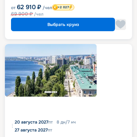
62 910
₽
от
/чел
+2 027
69 900
₽
/чел
Выбрать круиз
20 августа 2027
пт
8
дн
/
7
нч
27 августа 2027
пт