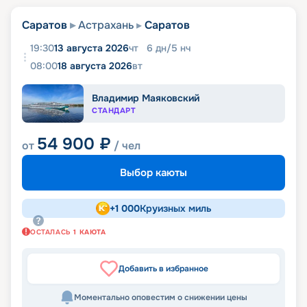
Саратов
Астрахань
Саратов
19:30
13 августа 2026
чт
6
дн
/
5
нч
08:00
18 августа 2026
вт
Владимир Маяковский
СТАНДАРТ
54 900
₽
от
/ чел
Выбор каюты
+
1 000
Круизных миль
ОСТАЛАСЬ
1
КАЮТА
Добавить в избранное
Моментально оповестим о снижении цены