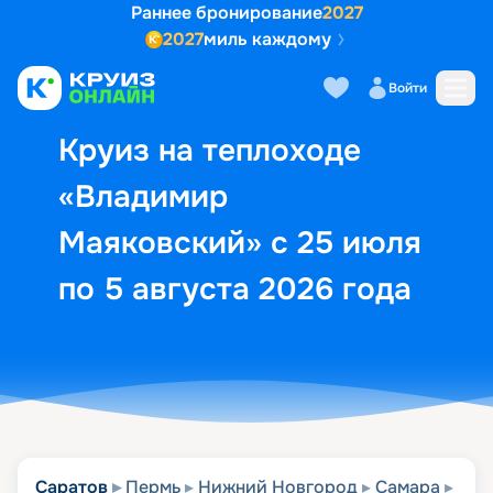
Раннее бронирование
2027
2027
миль каждому
Описание
Выбор кают
Маршрут и экск
Войти
Круиз на теплоходе
«Владимир
Маяковский» с 25 июля
по 5 августа 2026 года
Саратов
Пермь
Нижний Новгород
Самара