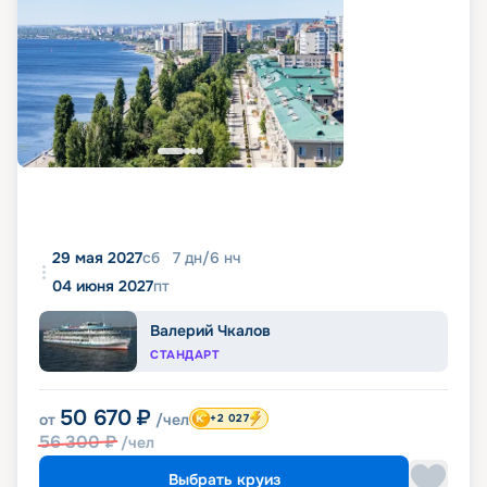
29 мая 2027
сб
7
дн
/
6
нч
04 июня 2027
пт
Валерий Чкалов
СТАНДАРТ
50 670
₽
от
/чел
+2 027
56 300
₽
/чел
Выбрать круиз