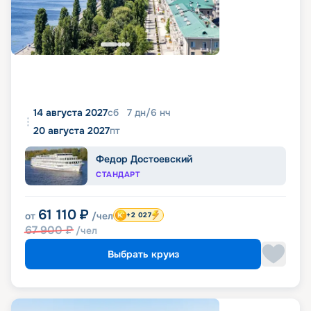
14 августа 2027
сб
7
дн
/
6
нч
20 августа 2027
пт
Федор Достоевский
СТАНДАРТ
61 110
₽
от
/чел
+2 027
67 900
₽
/чел
Выбрать круиз