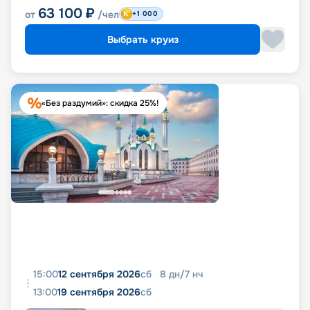
63 100
₽
от
/чел
+1 000
Выбрать круиз
«Без раздумий»: скидка 25%!
15:00
12 сентября 2026
сб
8
дн
/
7
нч
13:00
19 сентября 2026
сб