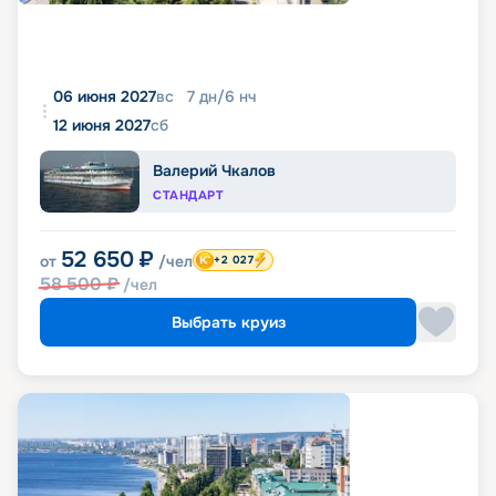
06 июня 2027
вс
7
дн
/
6
нч
12 июня 2027
сб
Валерий Чкалов
СТАНДАРТ
52 650
₽
от
/чел
+2 027
58 500
₽
/чел
Выбрать круиз