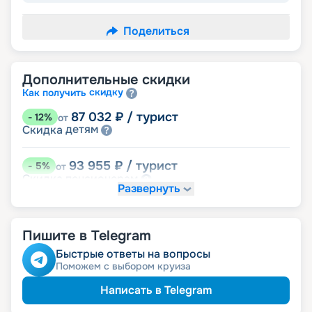
Поделиться
Дополнительные скидки
скидку
Как получить
87 032
₽
/ турист
-
12
%
от
детям
Скидка
93 955
₽
/ турист
-
5
%
от
пенсионерам
Скидка
Развернуть
именинникам
Скидка
Скидка на юбилей свадьбы, кратный 5-ти
годам
Пишите в Telegram
Быстрые ответы на вопросы
Поможем с выбором круиза
Написать в Telegram