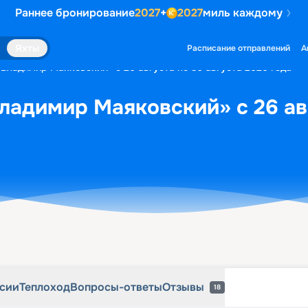
Раннее бронирование
2027
+
2027
миль каждому
рсии
Теплоход
Вопросы-ответы
Отзывы
18
Яхты
Расписание отправлений
А
«Владимир Маяковский» с 26 августа по 30 августа 2026 года
ладимир Маяковский» с 26 авг
рсии
Теплоход
Вопросы-ответы
Отзывы
18