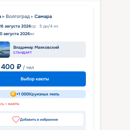
а
Волгоград
Самара
26 августа 2026
ср
5
дн
/
4
нч
0 августа 2026
вс
Владимир Маяковский
СТАНДАРТ
 400
₽
/ чел
Выбор каюты
+
1 000
Круизных миль
АСЬ
1
КАЮТА
Добавить в избранное