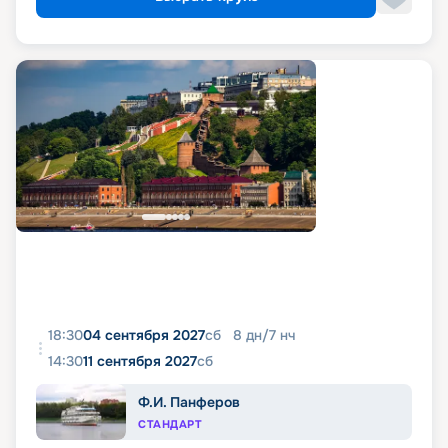
18:30
04 сентября 2027
сб
8
дн
/
7
нч
14:30
11 сентября 2027
сб
Ф.И. Панферов
СТАНДАРТ