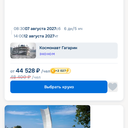
08:30
07 августа 2027
сб
6
дн
/
5
нч
14:00
12 августа 2027
чт
Космонавт Гагарин
ЭКОНОМ
44 528
₽
от
/чел
+2 027
48 400
₽
/чел
Выбрать круиз