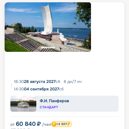
18:30
28 августа 2027
сб
8
дн
/
7
нч
14:30
04 сентября 2027
сб
Ф.И. Панферов
СТАНДАРТ
60 840
₽
от
/чел
+2 027