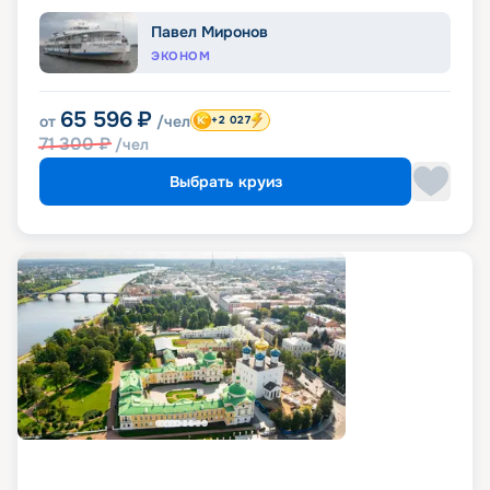
Павел Миронов
ЭКОНОМ
65 596
₽
от
/чел
+2 027
71 300
₽
/чел
Выбрать круиз