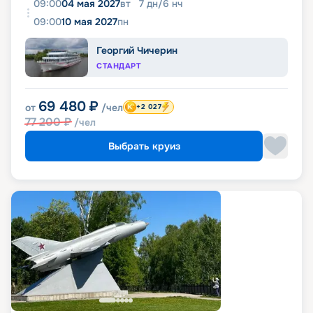
09:00
04 мая 2027
вт
7
дн
/
6
нч
09:00
10 мая 2027
пн
Георгий Чичерин
СТАНДАРТ
69 480
₽
от
/чел
+2 027
77 200
₽
/чел
Выбрать круиз