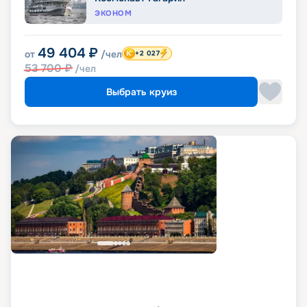
ЭКОНОМ
49 404
₽
от
/чел
+2 027
53 700
₽
/чел
Выбрать круиз