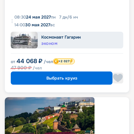
08:30
24 мая 2027
пн
7
дн
/
6
нч
14:00
30 мая 2027
вс
Космонавт Гагарин
ЭКОНОМ
44 068
₽
от
/чел
+2 027
47 900
₽
/чел
Выбрать круиз