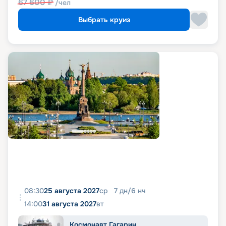
67 600
₽
/чел
Выбрать круиз
08:30
25 августа 2027
ср
7
дн
/
6
нч
14:00
31 августа 2027
вт
Космонавт Гагарин