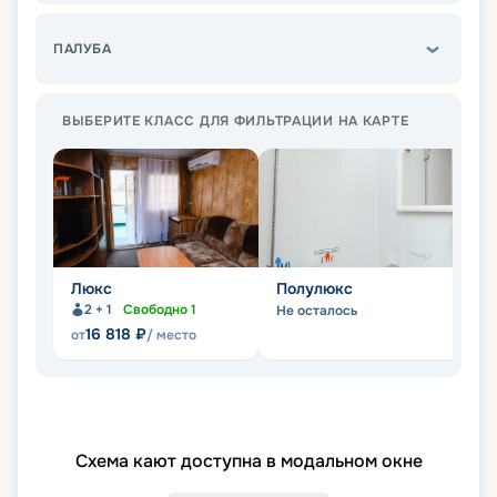
ПАЛУБА
ВЫБЕРИТЕ КЛАСС ДЛЯ ФИЛЬТРАЦИИ НА КАРТЕ
Люкс
Полулюкс
С
2 + 1
Свободно
1
Не осталось
Не
16 818
₽
от
/ место
Схема кают доступна в модальном окне