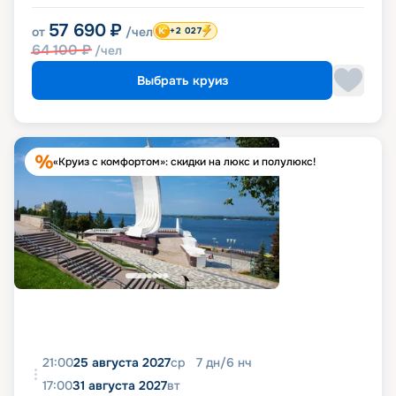
57 690
₽
от
/чел
+2 027
64 100
₽
/чел
Выбрать круиз
«Круиз с комфортом»: скидки на люкс и полулюкс!
21:00
25 августа 2027
ср
7
дн
/
6
нч
17:00
31 августа 2027
вт