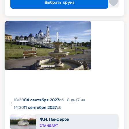
Выбрать круиз
18:30
04 сентября 2027
сб
8
дн
/
7
нч
14:30
11 сентября 2027
сб
Ф.И. Панферов
СТАНДАРТ