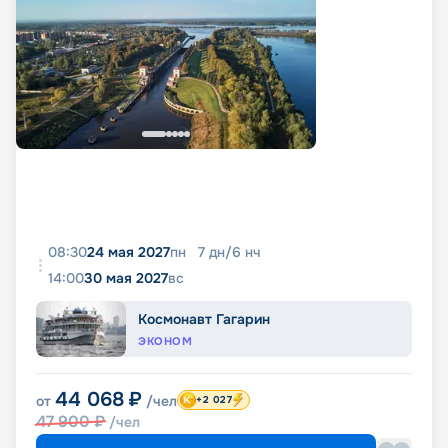
08:30
24 мая 2027
пн
7
дн
/
6
нч
14:00
30 мая 2027
вс
Космонавт Гагарин
ЭКОНОМ
44 068
₽
от
/чел
+2 027
47 900
₽
/чел