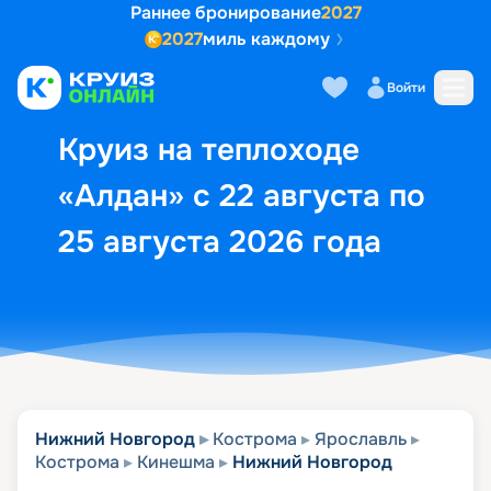
Раннее бронирование
2027
2027
миль каждому
Описание
Выбор кают
Маршрут и экск
Войти
Круиз на теплоходе
«Алдан» с 22 августа по
25 августа 2026 года
Нижний Новгород
Кострома
Ярославль
Кострома
Кинешма
Нижний Новгород