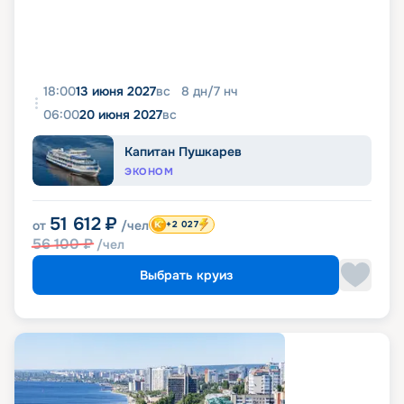
18:00
13 июня 2027
вс
8
дн
/
7
нч
06:00
20 июня 2027
вс
Капитан Пушкарев
ЭКОНОМ
51 612
₽
от
/чел
+2 027
56 100
₽
/чел
Выбрать круиз