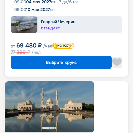
09:00
04 мая 2027
вт
7
дн
/
6
нч
09:00
10 мая 2027
пн
Георгий Чичерин
СТАНДАРТ
69 480
₽
от
/чел
+2 027
77 200
₽
/чел
Выбрать круиз