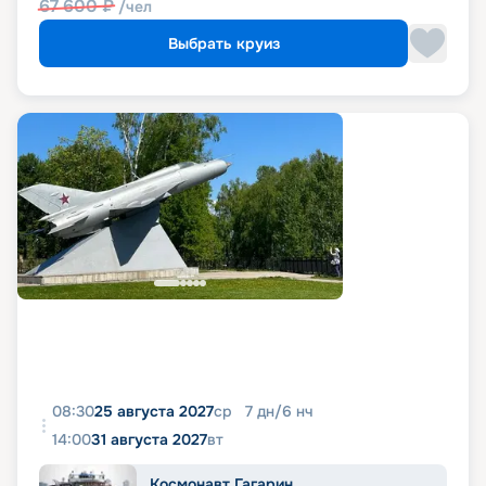
67 600
₽
/чел
Выбрать круиз
08:30
25 августа 2027
ср
7
дн
/
6
нч
14:00
31 августа 2027
вт
Космонавт Гагарин