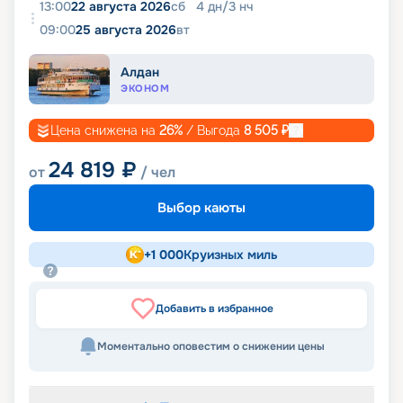
13:00
22 августа 2026
сб
4
дн
/
3
нч
09:00
25 августа 2026
вт
Алдан
ЭКОНОМ
Цена снижена на
26
%
/ Выгода
8 505
₽
24 819
₽
от
/ чел
Выбор каюты
+
1 000
Круизных миль
Добавить в избранное
Моментально оповестим о снижении цены