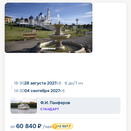
18:30
28 августа 2027
сб
8
дн
/
7
нч
14:30
04 сентября 2027
сб
Ф.И. Панферов
СТАНДАРТ
60 840
₽
от
/чел
+2 027