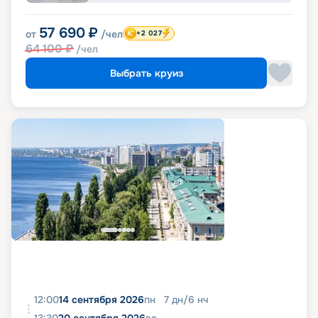
57 690
₽
от
/чел
+2 027
64 100
₽
/чел
Выбрать круиз
12:00
14 сентября 2026
пн
7
дн
/
6
нч