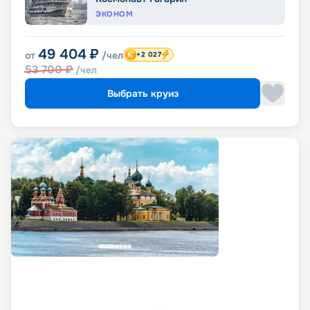
ЭКОНОМ
49 404
₽
от
/чел
+2 027
53 700
₽
/чел
Выбрать круиз