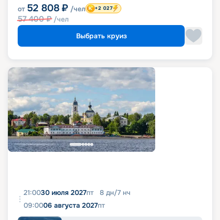
52 808
₽
от
/чел
+2 027
57 400
₽
/чел
Выбрать круиз
21:00
30 июля 2027
пт
8
дн
/
7
нч
09:00
06 августа 2027
пт