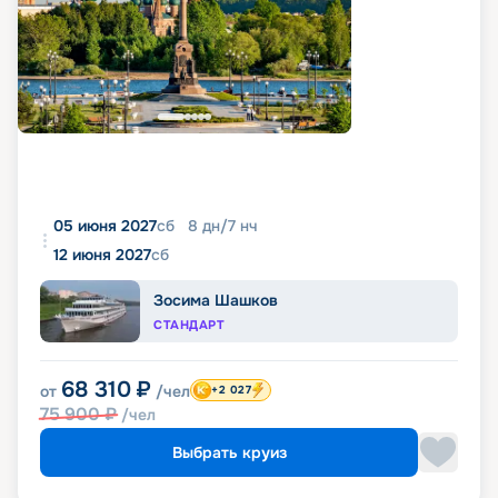
05 июня 2027
сб
8
дн
/
7
нч
12 июня 2027
сб
Зосима Шашков
СТАНДАРТ
68 310
₽
от
/чел
+2 027
75 900
₽
/чел
Выбрать круиз