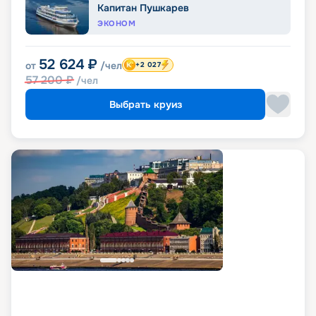
Капитан Пушкарев
ЭКОНОМ
52 624
₽
от
/чел
+2 027
57 200
₽
/чел
Выбрать круиз