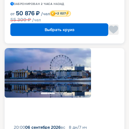
ЗАБРОНИРОВАН
2 ЧАСА
НАЗАД
50 876
₽
от
/чел
+2 027
55 300
₽
/чел
Выбрать круиз
20:00
06 сентября 2026
вс
8
дн
/
7
нч