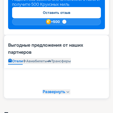
получите
500
Круизных миль
Оставить отзыв
+
500
Выгодные предложения от наших
партнеров
🏨
✈️
🚗
Отели
Авиабилеты
Трансферы
Развернуть