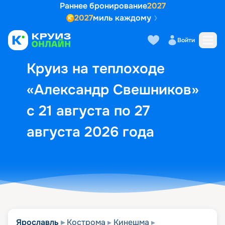
Раннее бронирование
2027
2027
миль каждому
Описание
Выбор кают
Маршрут и экск
Войти
Круиз на теплоходе
«Александр Свешников»
с 21 августа по 27
августа 2026 года
Ярославль
Кострома
Кинешма