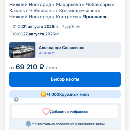
Нижний Новгород
Макарьево
Чебоксары
Казань
Чебоксары
Козьмодемьянск
Нижний Новгород
Кострома
Ярославль
21:00
21 августа 2026
пт
7
дн
/
6
нч
16:00
27 августа 2026
чт
Александр Свешников
ЭКОНОМ
69 210
₽
от
/ чел
Выбор каюты
+
1 000
Круизных миль
Добавить в избранное
Моментально оповестим о снижении цены