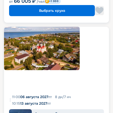
66 005
₽
от
/чел
+1 000
Выбрать круиз
11:00
06 августа 2027
пт
8
дн
/
7
нч
10:15
13 августа 2027
пт