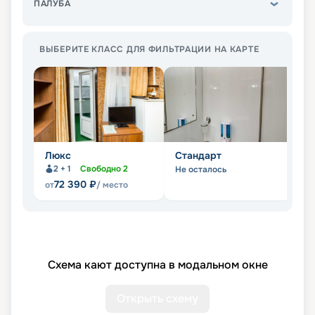
ПАЛУБА
ВЫБЕРИТЕ КЛАСС ДЛЯ ФИЛЬТРАЦИИ НА КАРТЕ
Люкс
Стандарт
П
2 + 1
Свободно
2
Не осталось
Не
72 390
₽
от
/ место
Схема кают доступна в модальном окне
Открыть схему