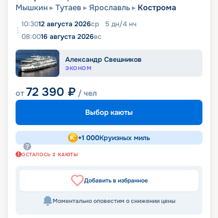
Мышкин
Тутаев
Ярославль
Кострома
10:30
12 августа 2026
ср
5
дн
/
4
нч
08:00
16 августа 2026
вс
Александр Свешников
ЭКОНОМ
72 390
₽
от
/ чел
Выбор каюты
+
1 000
Круизных миль
ОСТАЛОСЬ
2
КАЮТЫ
Добавить в избранное
Моментально оповестим о снижении цены