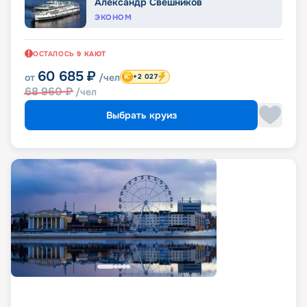
Александр Свешников
ЭКОНОМ
ОСТАЛОСЬ
9
КАЮТ
60 685
₽
от
/чел
+2 027
68 960
₽
/чел
Выбрать круиз