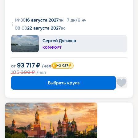
14:30
16 августа 2027
пн
7
дн
/
6
нч
08:00
22 августа 2027
вс
Сергей Дягилев
КОМФОРТ
93 717
₽
от
/чел
+2 027
105 300
₽
/чел
Выбрать круиз