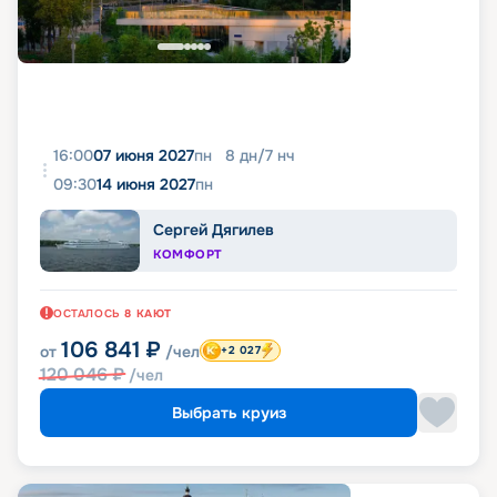
16:00
07 июня 2027
пн
8
дн
/
7
нч
09:30
14 июня 2027
пн
Сергей Дягилев
КОМФОРТ
ОСТАЛОСЬ
8
КАЮТ
106 841
₽
от
/чел
+2 027
120 046
₽
/чел
Выбрать круиз