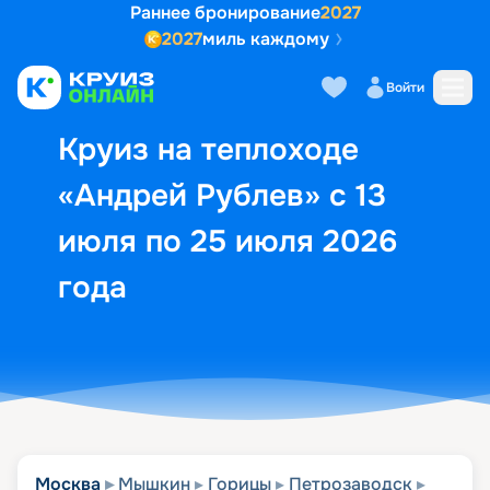
Раннее бронирование
2027
2027
миль каждому
Описание
Выбор кают
Маршрут и экск
Войти
Круиз на теплоходе
«Андрей Рублев» с 13
июля по 25 июля 2026
года
Москва
Мышкин
Горицы
Петрозаводск