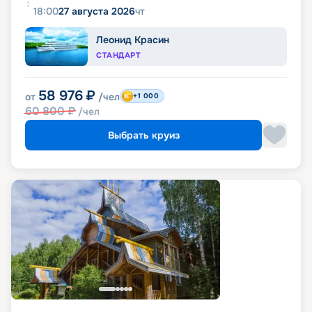
18:00
27 августа 2026
чт
Леонид Красин
СТАНДАРТ
58 976
₽
от
/чел
+1 000
60 800
₽
/чел
Выбрать круиз