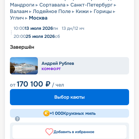
Мандроги
Сортавала
Санкт-Петербург
Валаам
Лодейное Поле
Кижи
Горицы
Углич
Москва
10:00
13 июля 2026
пн
13
дн
/
12
нч
20:00
25 июля 2026
сб
Завершён
Андрей Рублев
КОМФОРТ
170 100
₽
от
/ чел
Выбор каюты
+
1 000
Круизных миль
Добавить в избранное