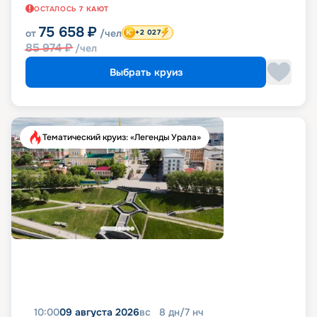
ОСТАЛОСЬ
7
КАЮТ
75 658
₽
от
/чел
+2 027
85 974
₽
/чел
Выбрать круиз
Тематический круиз: «Легенды Урала»
10:00
09 августа 2026
вс
8
дн
/
7
нч