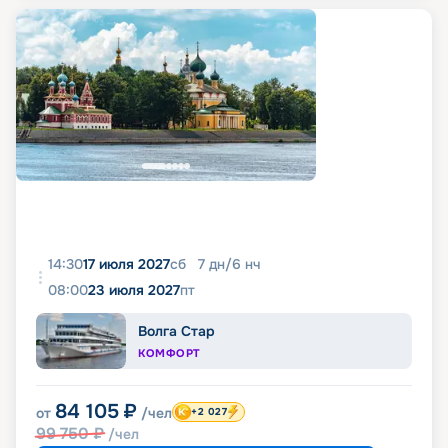
14:30
17 июля 2027
сб
7
дн
/
6
нч
08:00
23 июля 2027
пт
Волга Стар
КОМФОРТ
84 105
₽
от
/чел
+2 027
99 750
₽
/чел