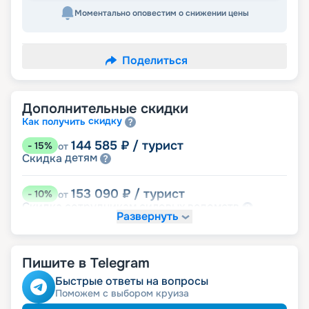
Моментально оповестим о снижении цены
Поделиться
Дополнительные скидки
скидку
Как получить
144 585
₽
/ турист
-
15
%
от
детям
Скидка
153 090
₽
/ турист
-
10
%
от
ведомств
Скидка сотрудникам силовых
Развернуть
семьям
Скидка многодетным
молодожёнам
Скидка
Скидка ветеранам ВОВ, участникам боевых
семей
действий и членам их
Пишите в Telegram
Быстрые ответы на вопросы
Поможем с выбором круиза