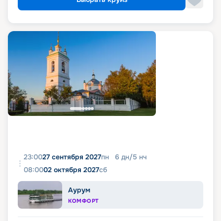
23:00
27 сентября 2027
пн
6
дн
/
5
нч
08:00
02 октября 2027
сб
Аурум
КОМФОРТ