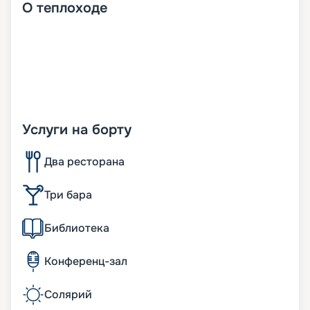
О
теплоходе
Услуги на борту
Два ресторана
Три бара
Библиотека
Конференц-зал
Солярий