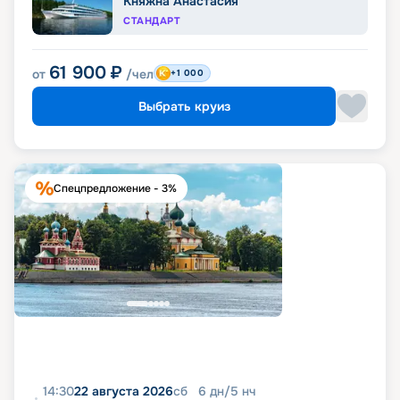
Княжна Анастасия
СТАНДАРТ
61 900
₽
от
/чел
+1 000
Выбрать круиз
Спецпредложение - 3%
14:30
22 августа 2026
сб
6
дн
/
5
нч