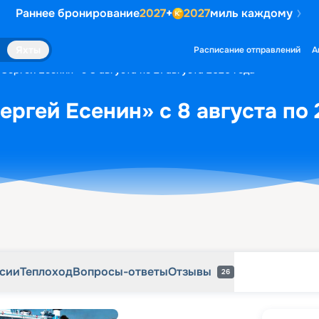
Раннее бронирование
2027
+
2027
миль каждому
рсии
Теплоход
Вопросы-ответы
Отзывы
26
Яхты
Расписание отправлений
А
Сергей Есенин» с 8 августа по 21 августа 2026 года
ргей Есенин» с 8 августа по 
рсии
Теплоход
Вопросы-ответы
Отзывы
26