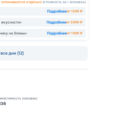
ОПЛАЧИВАЮТСЯ ОТДЕЛЬНО
(СТОИМОСТЬ ЗА 1 ЧЕЛОВЕКА)
Подробнее
от
1200
₽
Допо
 вкусности»
Подробнее
от
2300
₽
Как пол
нику на блины»
Подробнее
от
1300
₽
-
10
%
Скидк
Скидка
Скидк
все дни (12)
Скидка
действ
Скидк
Пишит
ВМЕСТИМОСТЬ (ЧЕЛОВЕК)
136