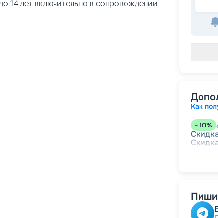
до 14 лет включительно в сопровождении
Допо
Как пол
-
10
%
Скидк
Скидка
Скидк
Скидка
действ
Скидк
Пишит