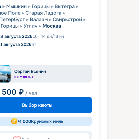
а
Мышкин
Горицы
Вытегра
ное Поле
Старая Ладога
Петербург
Валаам
Свирьстрой
Горицы
Углич
Москва
8 августа 2026
сб
14
дн
/
13
нч
21 августа 2026
пт
Сергей Есенин
КОМФОРТ
1 500
₽
/ чел
Выбор каюты
+
1 000
Круизных миль