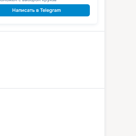
Написать в Telegram
а
Мышкин
Горицы
Вытегра
ное Поле
Старая Ладога
Петербург
Валаам
Свирьстрой
Горицы
Углич
Москва
8 августа 2026
сб
14
дн
/
13
нч