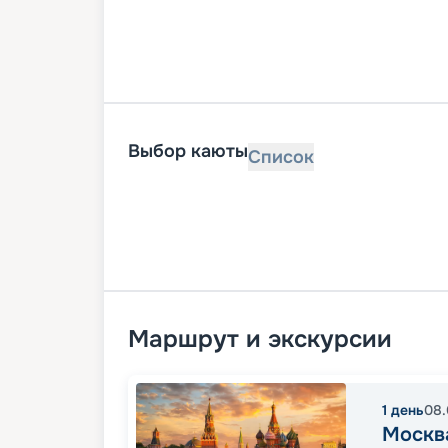
Выбор каюты
Список
Маршрут и экскурсии
1
день
08.
Москв