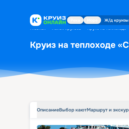
Описание
Выбор кают
Маршрут и экску
Река
Море
Ж/д круизы
Главная
•
Поиск круизов
•
Круиз на теплоходе «
Круиз на теплоходе «Се
Описание
Выбор кают
Маршрут и экску