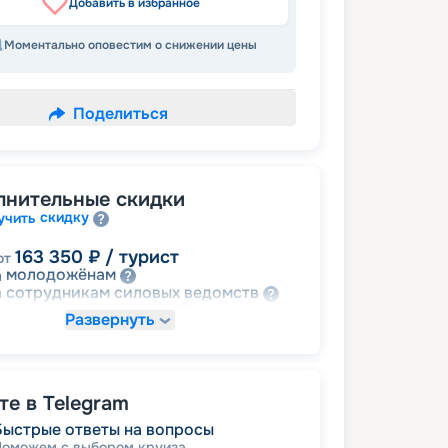
Добавить в избранное
Моментально оповестим о снижении цены
Поделиться
лнительные скидки
скидку
учить
163 350
₽
/ турист
от
молодожёнам
а
ведомств
 сотрудникам силовых
семьям
а многодетным
Развернуть
 ветеранам ВОВ, участникам боевых
семей
ий и членам их
детям
а
е в Telegram
Быстрые ответы на вопросы
Поможем с выбором круиза