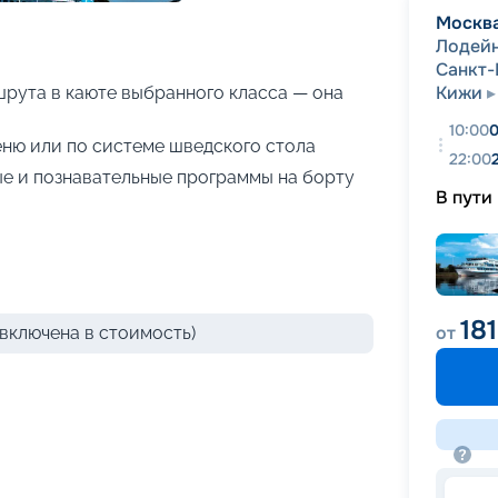
+
41
фотографий
Москв
Лодей
Санкт-
Кижи
рута в каюте выбранного класса — она
10:00
0
ню или по системе шведского стола
22:00
е и познавательные программы на борту
В пути
18
от
включена в стоимость)