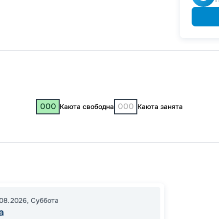
000
000
Каюта свободна
Каюта занята
Москв
Лодей
Санкт-
08.2026
,
Суббота
Кижи
а
10:00
0