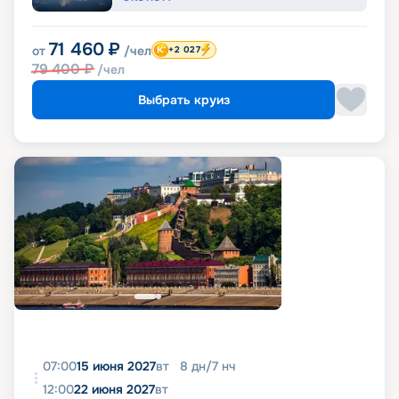
71 460
₽
от
/чел
+2 027
79 400
₽
/чел
Выбрать круиз
07:00
15 июня 2027
вт
8
дн
/
7
нч
12:00
22 июня 2027
вт