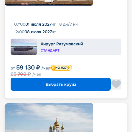
07:00
01 июля 2027
чт
8
дн
/
7
нч
12:00
08 июля 2027
чт
Хирург Разумовский
СТАНДАРТ
59 130
₽
от
/чел
+2 027
65 700
₽
/чел
Выбрать круиз