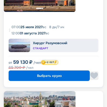
07:00
25 июля 2027
вс
8
дн
/
7
нч
12:00
01 августа 2027
вс
Хирург Разумовский
СТАНДАРТ
59 130
₽
от
/чел
+2 027
65 700
₽
/чел
Выбрать круиз