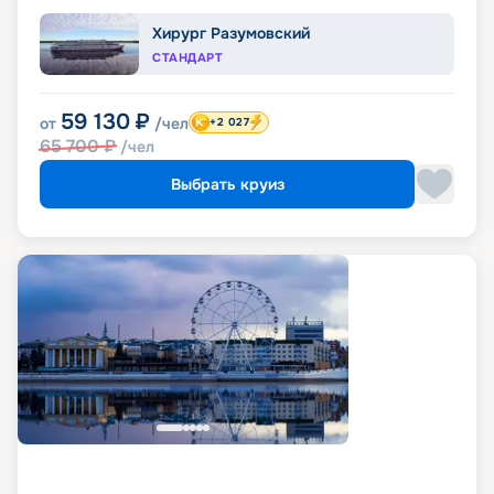
Хирург Разумовский
СТАНДАРТ
59 130
₽
от
/чел
+2 027
65 700
₽
/чел
Выбрать круиз