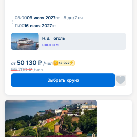
08:00
09 июля 2027
пт
8
дн
/
7
нч
11:00
16 июля 2027
пт
Н.В. Гоголь
ЭКОНОМ
50 130
₽
от
/чел
+2 027
55 700
₽
/чел
Выбрать круиз