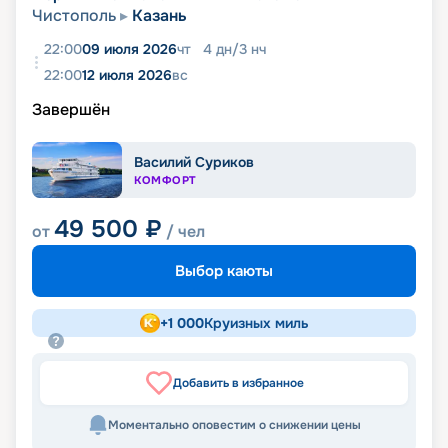
Чистополь
Казань
22:00
09 июля 2026
чт
4
дн
/
3
нч
22:00
12 июля 2026
вс
Завершён
Василий Суриков
КОМФОРТ
49 500
₽
от
/ чел
Выбор каюты
+
1 000
Круизных миль
Добавить в избранное
Моментально оповестим о снижении цены