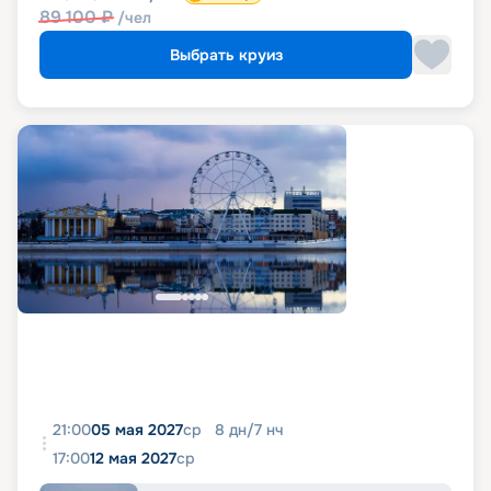
89 100
₽
/чел
Выбрать круиз
21:00
05 мая 2027
ср
8
дн
/
7
нч
17:00
12 мая 2027
ср