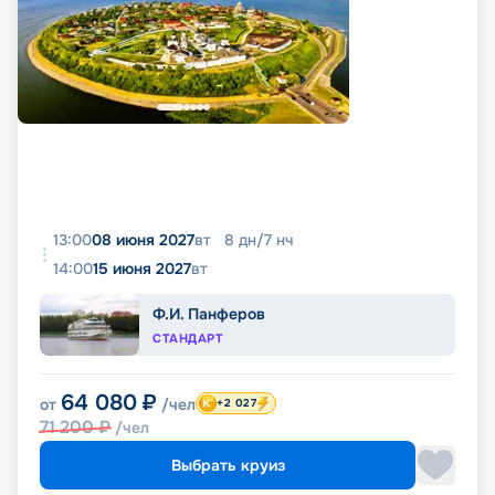
13:00
08 июня 2027
вт
8
дн
/
7
нч
14:00
15 июня 2027
вт
Ф.И. Панферов
СТАНДАРТ
64 080
₽
от
/чел
+2 027
71 200
₽
/чел
Выбрать круиз