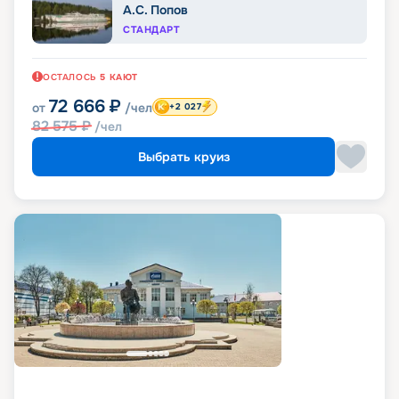
А.С. Попов
СТАНДАРТ
ОСТАЛОСЬ
5
КАЮТ
72 666
₽
от
/чел
+2 027
82 575
₽
/чел
Выбрать круиз