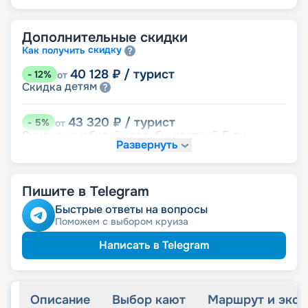
Дополнительные скидки
скидку
Как получить
40 128
₽
/ турист
-
12
%
от
детям
Скидка
43 320
₽
/ турист
-
5
%
от
Скидка на юбилей свадьбы, кратный 5-ти
Развернуть
годам
именинникам
Скидка
пенсионерам
Скидка
Пишите в Telegram
Быстрые ответы на вопросы
Поможем с выбором круиза
Написать в Telegram
Описание
Выбор кают
Маршрут и экск