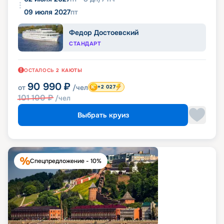
09 июля 2027
пт
Федор Достоевский
СТАНДАРТ
ОСТАЛОСЬ
2
КАЮТЫ
90 990
₽
от
/чел
+2 027
101 100
₽
/чел
Выбрать круиз
Спецпредложение - 10%