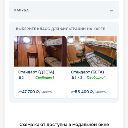
ПАЛУБА
ВЫБЕРИТЕ КЛАСС ДЛЯ ФИЛЬТРАЦИИ НА КАРТЕ
Стандарт (ДЗЕТА)
Стандарт (БЕТА)
С
2
Свободно
1
2 + 2
Свободно
1
47 700
₽
55 400
₽
от
/ место
от
/ место
от
Схема кают доступна в модальном окне