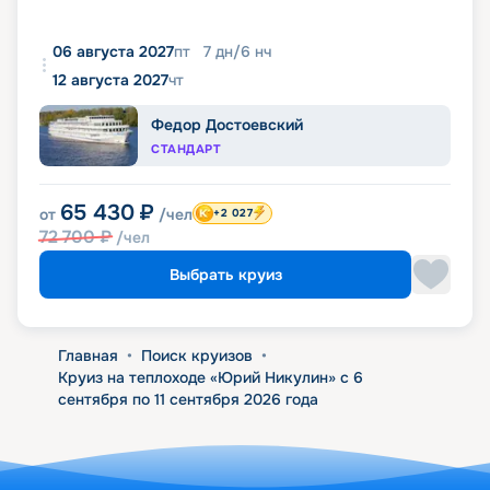
06 августа 2027
пт
7
дн
/
6
нч
12 августа 2027
чт
Федор Достоевский
СТАНДАРТ
65 430
₽
от
/чел
+2 027
72 700
₽
/чел
Выбрать круиз
Главная
•
Поиск круизов
•
Круиз на теплоходе «Юрий Никулин» с 6
сентября по 11 сентября 2026 года