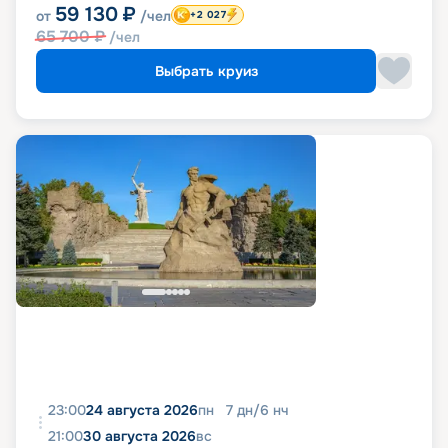
59 130
₽
от
/чел
+2 027
65 700
₽
/чел
Выбрать круиз
23:00
24 августа 2026
пн
7
дн
/
6
нч
21:00
30 августа 2026
вс