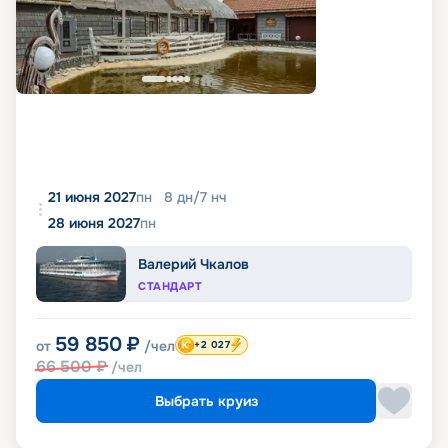
21 июня 2027
пн
8
дн
/
7
нч
28 июня 2027
пн
Валерий Чкалов
СТАНДАРТ
59 850
₽
от
/чел
+2 027
66 500
₽
/чел
Выбрать круиз