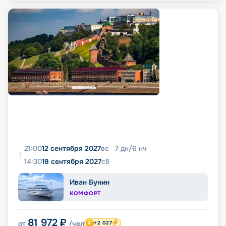
21:00
12 сентября 2027
вс
7
дн
/
6
нч
14:30
18 сентября 2027
сб
Иван Бунин
КОМФОРТ
81 972
₽
от
/чел
+2 027