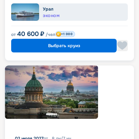
Урал
ЭКОНОМ
40 600
₽
от
/чел
+1 000
Выбрать круиз
02 июля 2027
пт
8
дн
/
7
нч