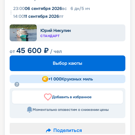
23:00
06 сентября 2026
вс
6
дн
/
5
нч
14:00
11 сентября 2026
пт
Юрий Никулин
СТАНДАРТ
45 600
₽
от
/ чел
Выбор каюты
+
1 000
Круизных миль
Добавить в избранное
Моментально оповестим о снижении цены
Поделиться