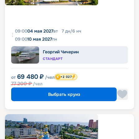
09:00
04 мая 2027
вт
7
дн
/
6
нч
09:00
10 мая 2027
пн
Георгий Чичерин
СТАНДАРТ
69 480
₽
от
/чел
+2 027
77 200
₽
/чел
Выбрать круиз