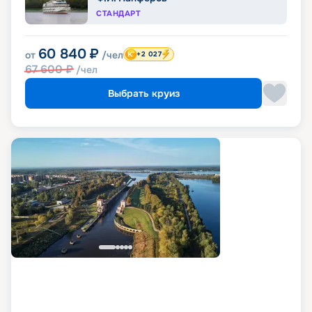
СТАНДАРТ
60 840
₽
от
/чел
+2 027
67 600
₽
/чел
Выбрать круиз