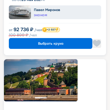
Павел Миронов
ЭКОНОМ
92 736
₽
от
/чел
+2 027
100 800
₽
/чел
Выбрать круиз