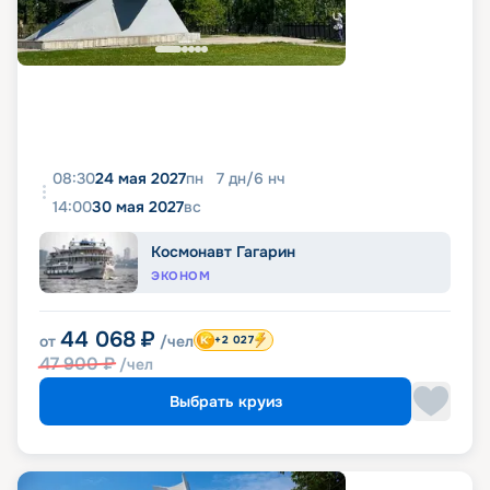
08:30
24 мая 2027
пн
7
дн
/
6
нч
14:00
30 мая 2027
вс
Космонавт Гагарин
ЭКОНОМ
44 068
₽
от
/чел
+2 027
47 900
₽
/чел
Выбрать круиз