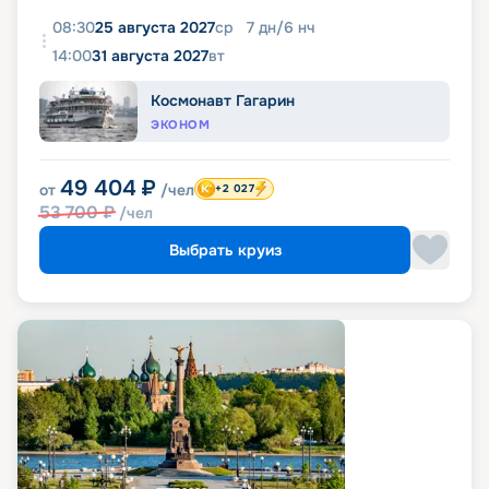
08:30
25 августа 2027
ср
7
дн
/
6
нч
14:00
31 августа 2027
вт
Космонавт Гагарин
ЭКОНОМ
49 404
₽
от
/чел
+2 027
53 700
₽
/чел
Выбрать круиз