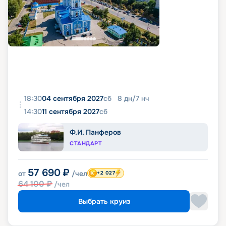
18:30
04 сентября 2027
сб
8
дн
/
7
нч
14:30
11 сентября 2027
сб
Ф.И. Панферов
СТАНДАРТ
57 690
₽
от
/чел
+2 027
64 100
₽
/чел
Выбрать круиз