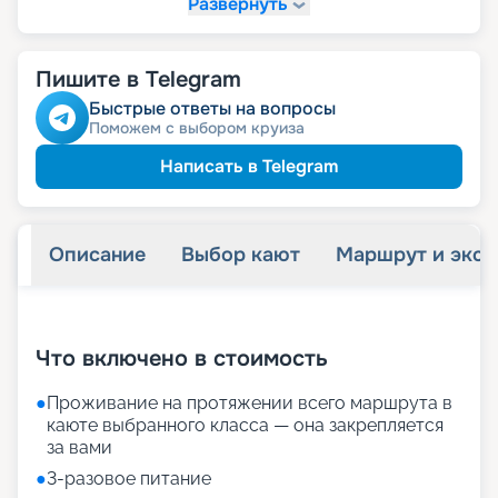
Развернуть
именинникам
Скидка
Скидка на юбилей свадьбы, кратный 5-ти
годам
Пишите в Telegram
Быстрые ответы на вопросы
Поможем с выбором круиза
Написать в Telegram
Описание
Выбор кают
Маршрут и экск
+
22
фотографий
Что включено в стоимость
●
Проживание на протяжении всего маршрута в
каюте выбранного класса — она закрепляется
за вами
●
3-разовое питание