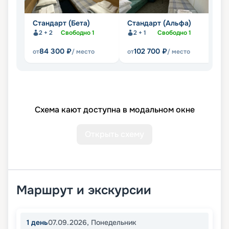
Стандарт (Бета)
Стандарт (Альфа)
С
ф
2 + 2
Свободно
1
2 + 1
Свободно
1
84 300
₽
102 700
₽
от
/ место
от
/ место
от
Схема кают доступна в модальном окне
Открыть схему
Маршрут и экскурсии
1
день
07.09.2026
,
Понедельник