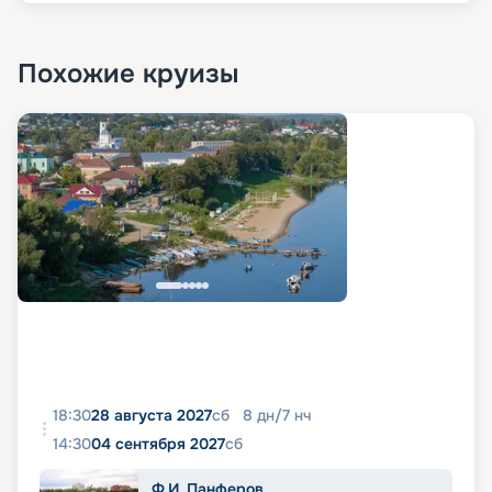
Похожие круизы
18:30
28 августа 2027
сб
8
дн
/
7
нч
14:30
04 сентября 2027
сб
Ф.И. Панферов