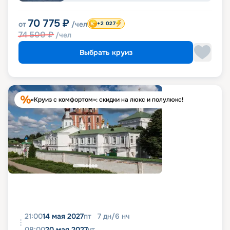
70 775
₽
от
/чел
+2 027
74 500
₽
/чел
Выбрать круиз
«Круиз с комфортом»: скидки на люкс и полулюкс!
21:00
14 мая 2027
пт
7
дн
/
6
нч
08:00
20 мая 2027
чт