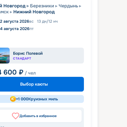
й Новгород
Березники
Чердынь
амск
Нижний Новгород
2 августа 2026
вс
13
дн
/
12
нч
14 августа 2026
пт
Борис Полевой
СТАНДАРТ
4 600
₽
/ чел
Выбор каюты
+
1 000
Круизных миль
Добавить в избранное