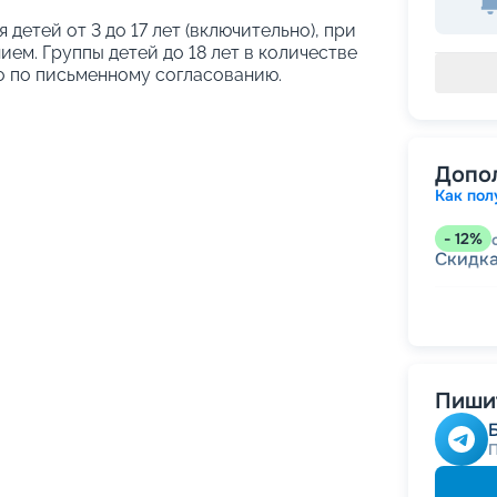
я детей от 3 до 17 лет (включительно), при
ем. Группы детей до 18 лет в количестве
о по письменному согласованию.
Допо
Как пол
-
12
%
Скидк
-
5
%
о
Скидк
Скидк
Скидка
годам
Пишит