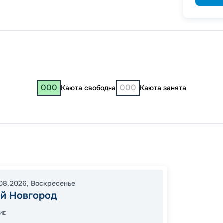
000
000
Каюта свободна
Каюта занята
Нижни
Солик
14:30
0
08.2026
,
Воскресенье
й Новгород
08:30
В пути
ИЕ