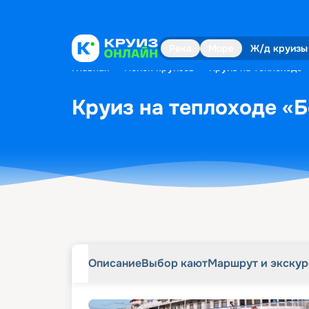
Описание
Выбор кают
Маршрут и экску
Река
Море
Ж/д круизы
Главная
•
Поиск круизов
•
Круиз на теплоходе «
Круиз на теплоходе «Б
Описание
Выбор кают
Маршрут и экску