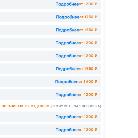
Подробнее
от
1200
₽
Как пол
Подробнее
-
12
%
от
1750
₽
Скидк
Подробнее
от
1550
₽
-
5
%
о
Подробнее
от
1200
₽
Скидк
Скидк
Скидка
Подробнее
от
1200
₽
годам
Пишит
Подробнее
от
1550
₽
Подробнее
от
1400
₽
Подробнее
от
1200
₽
ОПЛАЧИВАЮТСЯ ОТДЕЛЬНО
(СТОИМОСТЬ ЗА 1 ЧЕЛОВЕКА)
Подробнее
от
1200
₽
Подробнее
от
1200
₽