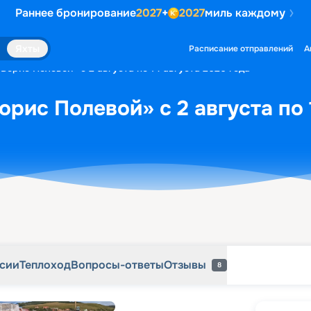
Раннее бронирование
2027
+
2027
миль каждому
рсии
Теплоход
Вопросы-ответы
Отзывы
8
Яхты
Расписание отправлений
А
Борис Полевой» с 2 августа по 14 августа 2026 года
орис Полевой» с 2 августа по 
рсии
Теплоход
Вопросы-ответы
Отзывы
8