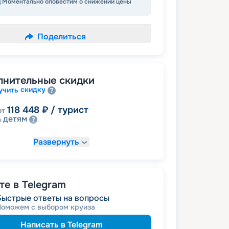
Моментально оповестим о снижении цены
Поделиться
лнительные скидки
скидку
учить
118 448
₽
/ турист
от
детям
а
Развернуть
127 870
₽
/ турист
т
пенсионерам
а
именинникам
а
 на юбилей свадьбы, кратный 5-ти
е в Telegram
Быстрые ответы на вопросы
Поможем с выбором круиза
Написать в Telegram