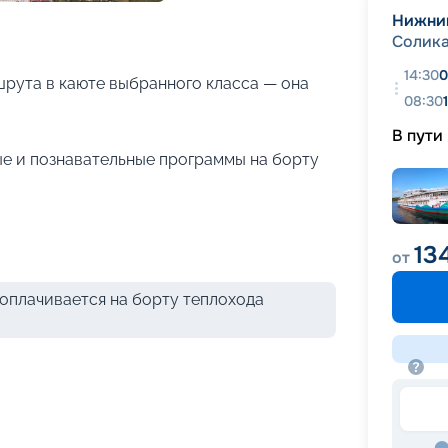
+
21
фотографий
Нижни
Солик
14:30
0
рута в каюте выбранного класса — она
08:30
В пути
е и познавательные программы на борту
13
от
оплачивается на борту теплохода