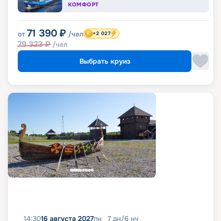
КОМФОРТ
71 390
₽
от
/чел
+2 027
79 323
₽
/чел
Выбрать круиз
14:30
16 августа 2027
пн
7
дн
/
6
нч