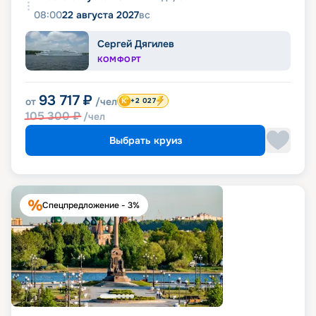
08:00
22 августа 2027
вс
Сергей Дягилев
КОМФОРТ
93 717
₽
от
/чел
+2 027
105 300
₽
/чел
Выбрать круиз
Спецпредложение - 3%