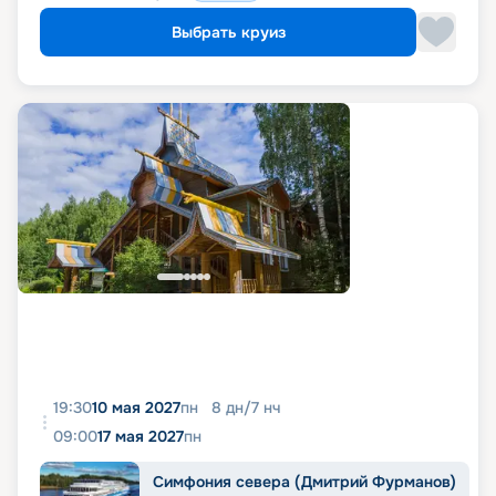
Выбрать круиз
19:30
10 мая 2027
пн
8
дн
/
7
нч
09:00
17 мая 2027
пн
Симфония севера (Дмитрий Фурманов)