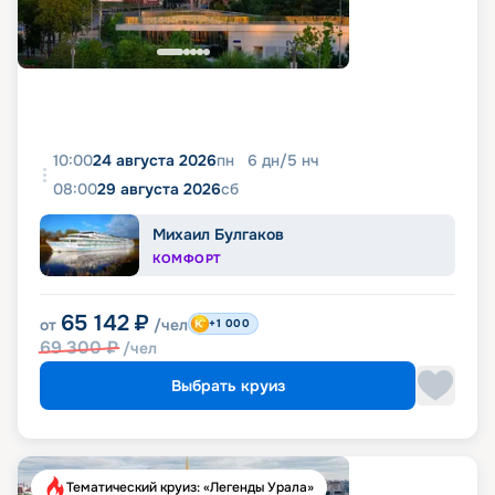
10:00
24 августа 2026
пн
6
дн
/
5
нч
08:00
29 августа 2026
сб
Михаил Булгаков
КОМФОРТ
65 142
₽
от
/чел
+1 000
69 300
₽
/чел
Выбрать круиз
Тематический круиз: «Легенды Урала»