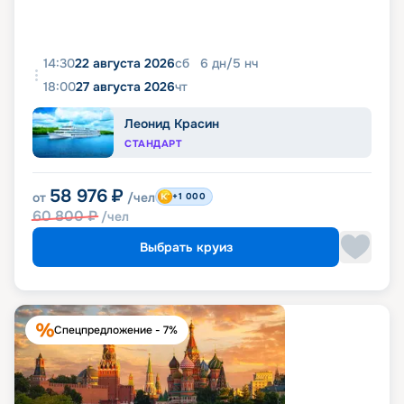
14:30
22 августа 2026
сб
6
дн
/
5
нч
18:00
27 августа 2026
чт
Леонид Красин
СТАНДАРТ
58 976
₽
от
/чел
+1 000
60 800
₽
/чел
Выбрать круиз
Спецпредложение - 7%