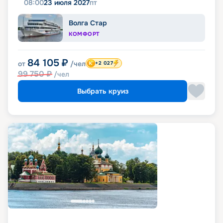
08:00
23 июля 2027
пт
Волга Стар
КОМФОРТ
84 105
₽
от
/чел
+2 027
99 750
₽
/чел
Выбрать круиз