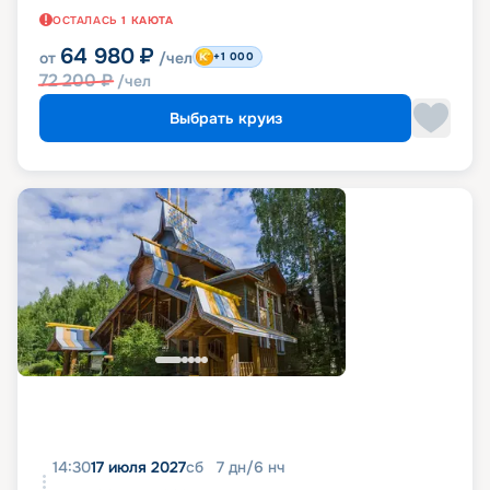
ОСТАЛАСЬ
1
КАЮТА
64 980
₽
от
/чел
+1 000
72 200
₽
/чел
Выбрать круиз
14:30
17 июля 2027
сб
7
дн
/
6
нч