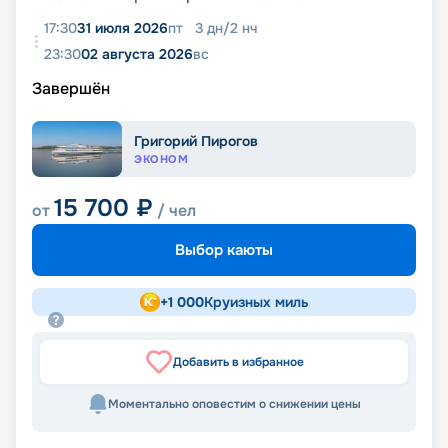
17:30
31 июля 2026
пт
3
дн
/
2
нч
23:30
02 августа 2026
вс
Завершён
Григорий Пирогов
ЭКОНОМ
15 700
₽
от
/ чел
Выбор каюты
+
1 000
Круизных миль
Добавить в избранное
Моментально оповестим о снижении цены