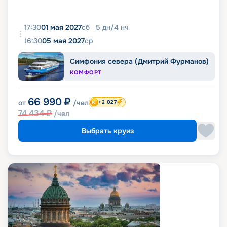
17:30
01 мая 2027
сб
5
дн
/
4
нч
16:30
05 мая 2027
ср
Симфония севера (Дмитрий Фурманов)
КОМФОРТ
66 990
₽
от
/чел
+2 027
74 434
₽
/чел
Выбрать круиз