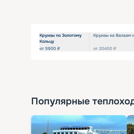
Круизы по Золотому
Круизы на Валаам 
Кольцу
от
5900
₽
от
20400
₽
Популярные
теплохо