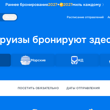
Раннее бронирование
2027
+
2027
миль каждому
Яхты
Расписание отправлений
А
руизы бронируют
зде
Морские
ЖД
ПОСЕТИТЬ ОБЯЗАТЕЛЬНО
ДАТЫ ОТПРАВЛЕНИЯ