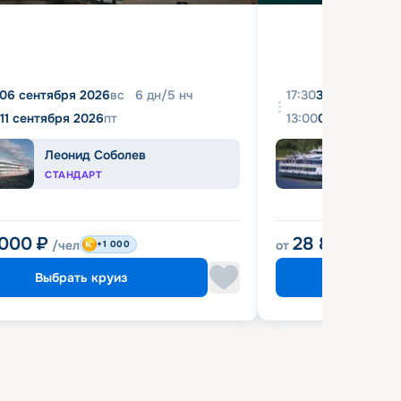
06 сентября 2026
вс
6
дн
/
5
нч
17:30
31 августа 20
11 сентября 2026
пт
13:00
04 сентября 
Леонид Соболев
Башк
СТАНДАРТ
ЭКОН
 000
₽
28 800
₽
/чел
от
/чел
+1 000
Выбрать круиз
Выбрат