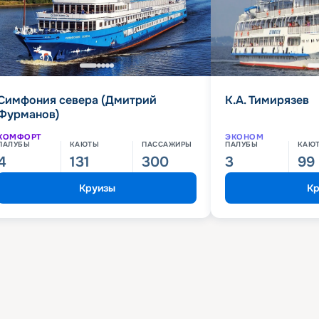
Симфония севера (Дмитрий
К.А. Тимирязев
Фурманов)
КОМФОРТ
ЭКОНОМ
ПАЛУБЫ
КАЮТЫ
ПАССАЖИРЫ
ПАЛУБЫ
КАЮ
4
131
300
3
99
Круизы
Кр