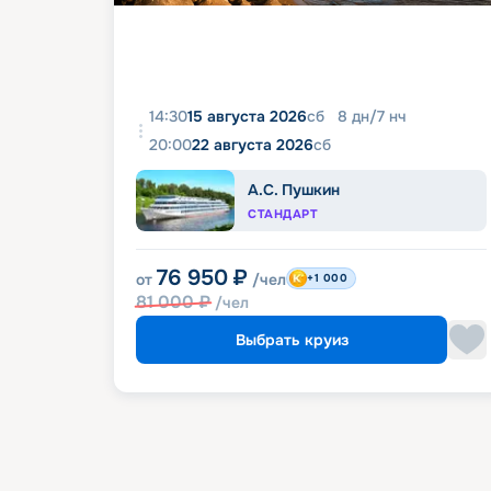
14:30
15 августа 2026
сб
8
дн
/
7
нч
20:00
22 августа 2026
сб
А.С. Пушкин
СТАНДАРТ
76 950
₽
от
/чел
+1 000
81 000
₽
/чел
Выбрать круиз