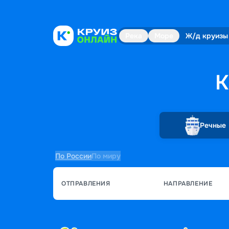
Река
Море
Ж/д круизы
К
Речные
По России
По миру
ОТПРАВЛЕНИЯ
НАПРАВЛЕНИЕ