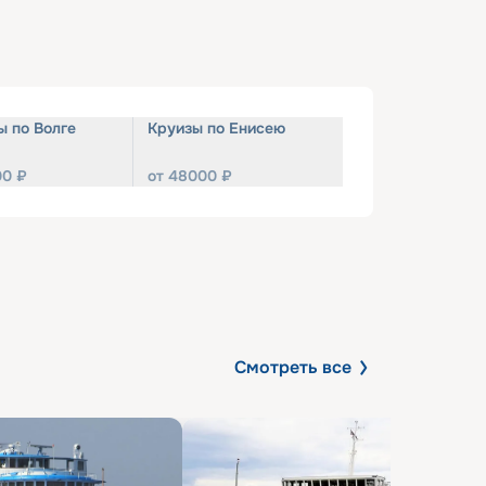
ы по Волге
Круизы по Енисею
00
₽
от
48000
₽
Смотреть все