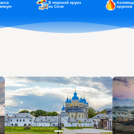
ласса
В морской круиз
Коллекц
ремиум
из Сочи
круизов