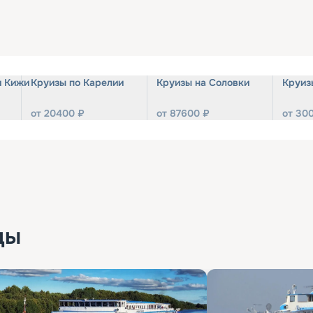
и Кижи
Круизы по Карелии
Круизы на Соловки
Круиз
от
20400
₽
от
87600
₽
от
30
ды