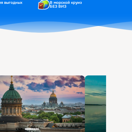
ия выгодных
В морской круиз
БЕЗ ВИЗ