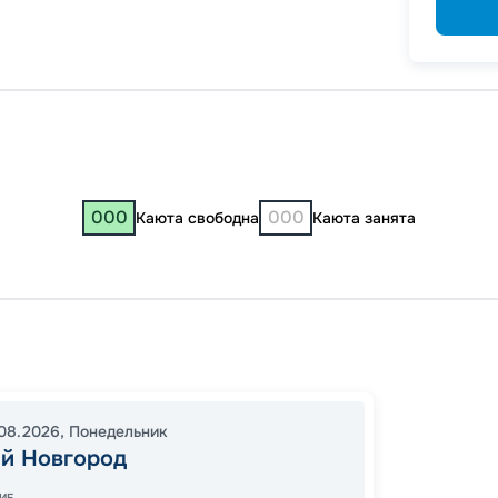
000
000
Каюта свободна
Каюта занята
Нижни
Тутаев
Нижни
08.2026
,
Понедельник
09:00
й Новгород
14:00
0
ИЕ