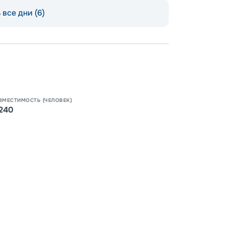
все дни (6)
Допо
Как пол
-
100
%
Скидк
-
5
%
о
Скидк
ВМЕСТИМОСТЬ (ЧЕЛОВЕК)
240
Пишит