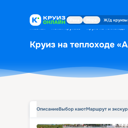
Описание
Выбор кают
Маршрут и экску
Река
Море
Ж/д круизы
Главная
•
Поиск круизов
•
Круиз на теплоходе «
Круиз на теплоходе «А.
Описание
Выбор кают
Маршрут и экску