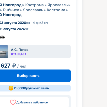
й Новгород
Кострома
Ярославль
Рыбинск
Ярославль
Кострома
й Новгород
03 августа 2026
пн
4
дн
/
3
нч
6 августа 2026
чт
шён
А.С. Попов
СТАНДАРТ
 627
₽
/ чел
Выбор каюты
+
1 000
Круизных миль
Добавить в избранное