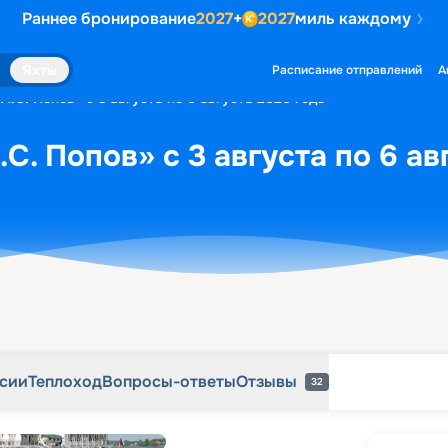
Раннее бронирование
2027
+
2027
миль каждому
рсии
Теплоход
Вопросы-ответы
Отзывы
32
Яхты
Расписание отправлений
А
А.С. Попов» с 3 августа по 6 августа 2026 года
С. Попов» с 3 августа по 6 ав
рсии
Теплоход
Вопросы-ответы
Отзывы
32