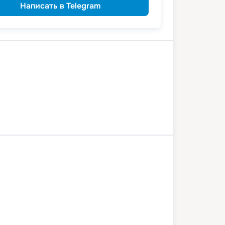
Написать в Telegram
й Новгород
Кострома
Ярославль
Рыбинск
Ярославль
Кострома
й Новгород
03 августа 2026
пн
4
дн
/
3
нч
6 августа 2026
чт