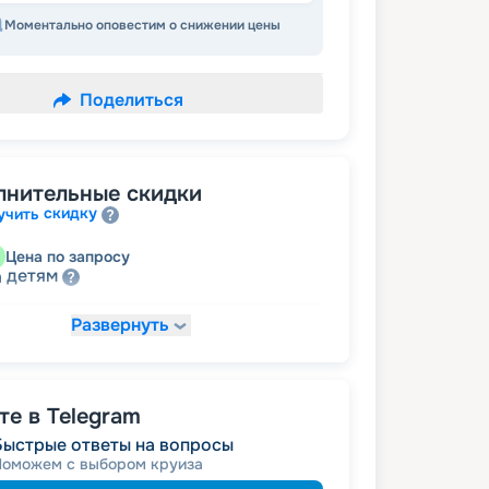
Моментально оповестим о снижении цены
Поделиться
лнительные скидки
скидку
учить
Цена по запросу
детям
а
Развернуть
46 196
₽
/ турист
т
пенсионерам
а
е в Telegram
Быстрые ответы на вопросы
Поможем с выбором круиза