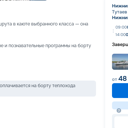
+
15
фотографий
Нижни
Тутаев
Нижни
рута в каюте выбранного класса — она
09:00
14:00
0
Завер
е и познавательные программы на борту
48
от
оплачивается на борту теплохода