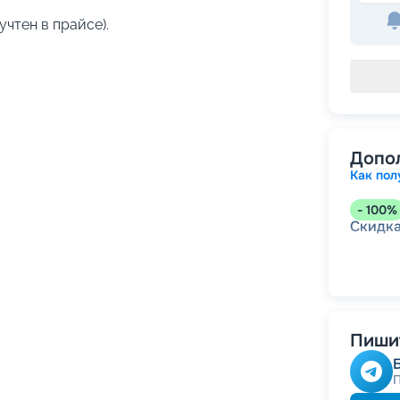
учтен в прайсе).
Допо
Как пол
-
100
%
Скидк
-
5
%
о
Скидк
Пишит