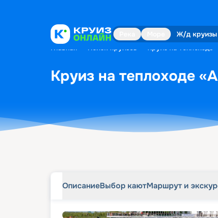
Описание
Выбор кают
Маршрут и экску
Река
Море
Ж/д круизы
Главная
•
Поиск круизов
•
Круиз на теплоходе «
Круиз на теплоходе «А.
Описание
Выбор кают
Маршрут и экску