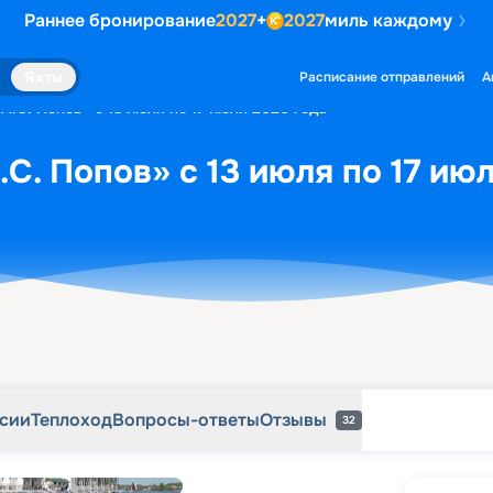
Раннее бронирование
2027
+
2027
миль каждому
рсии
Теплоход
Вопросы-ответы
Отзывы
32
Яхты
Расписание отправлений
А
А.С. Попов» с 13 июля по 17 июля 2026 года
С. Попов» с 13 июля по 17 ию
рсии
Теплоход
Вопросы-ответы
Отзывы
32