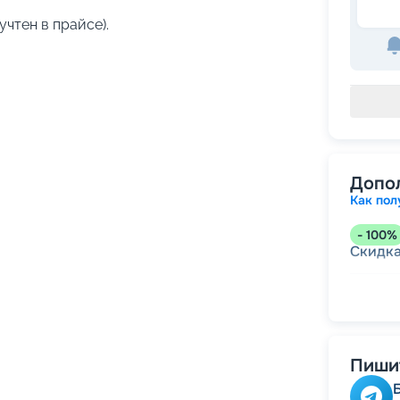
учтен в прайсе).
Допо
Как пол
-
100
%
Скидк
-
5
%
о
Скидк
Пишит