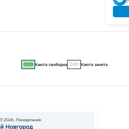
000
000
Каюта свободна
Каюта занята
Нижни
Ульяно
Нижни
07.2026
,
Понедельник
20:00
й Новгород