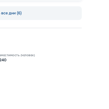
все дни (6)
Допо
Как пол
-
100
%
Скидк
-
5
%
о
ВМЕСТИМОСТЬ (ЧЕЛОВЕК)
Скидк
240
Пишит