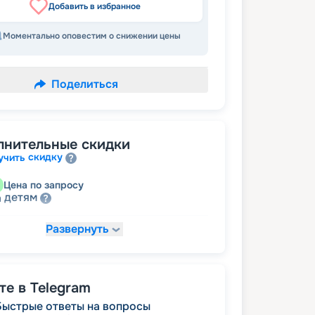
Добавить в избранное
Моментально оповестим о снижении цены
Поделиться
лнительные скидки
скидку
учить
Цена по запросу
детям
а
Развернуть
45 900
₽
/ турист
т
пенсионерам
а
е в Telegram
Быстрые ответы на вопросы