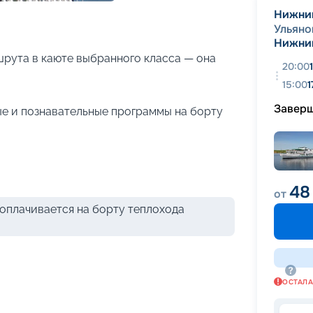
+
15
фотографий
Нижни
Ульяно
Нижни
рута в каюте выбранного класса — она
20:00
15:00
1
Завер
е и познавательные программы на борту
48
от
оплачивается на борту теплохода
ОСТАЛ