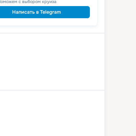
Поможем с выбором круиза
Написать в Telegram
й Новгород
Чебоксары
Казань
вск
Тетюши
Казань
Чебоксары
й Новгород
13 июля 2026
пн
5
дн
/
4
нч