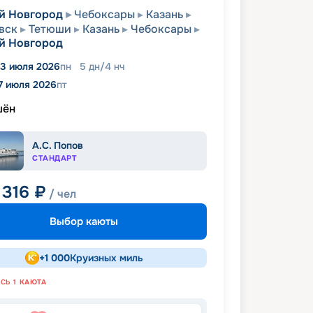
й Новгород
Чебоксары
Казань
вск
Тетюши
Казань
Чебоксары
й Новгород
13 июля 2026
пн
5
дн
/
4
нч
7 июля 2026
пт
шён
А.С. Попов
СТАНДАРТ
 316
₽
/ чел
Выбор каюты
+
1 000
Круизных миль
АСЬ
1
КАЮТА