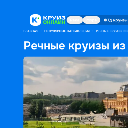
Река
Море
Ж/д круизы
ГЛАВНАЯ
•
ПОПУЛЯРНЫЕ НАПРАВЛЕНИЯ
•
РЕЧНЫЕ КРУИЗЫ И
Речные круизы из