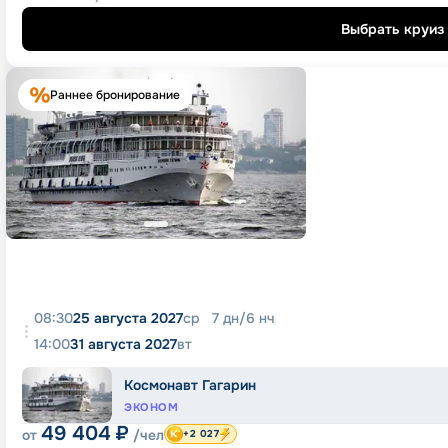
Выбрать круиз
Раннее бронирование
08:30
25 августа 2027
ср
7
дн
/
6
нч
14:00
31 августа 2027
вт
Космонавт Гагарин
ЭКОНОМ
49 404
₽
от
/чел
+2 027