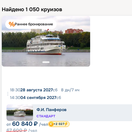
Найдено
1 050
круизов
Раннее бронирование
18:30
28 августа 2027
сб
8
дн
/
7
нч
14:30
04 сентября 2027
сб
Ф.И. Панферов
СТАНДАРТ
60 840
₽
от
/чел
+2 027
67 600
₽
/чел