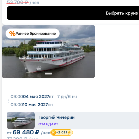
53 700
₽
/чел
Выбрать круиз
Раннее бронирование
09:00
04 мая 2027
вт
7
дн
/
6
нч
09:00
10 мая 2027
пн
Георгий Чичерин
СТАНДАРТ
69 480
₽
от
/чел
+2 027