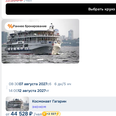
77 200
₽
/чел
Выбрать круиз
Раннее бронирование
08:30
07 августа 2027
сб
6
дн
/
5
нч
14:00
12 августа 2027
чт
Космонавт Гагарин
ЭКОНОМ
44 528
₽
от
/чел
+2 027