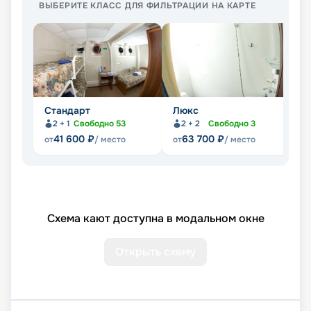
ВЫБЕРИТЕ КЛАСС ДЛЯ ФИЛЬТРАЦИИ НА КАРТЕ
Стандарт
Люкс
П
2 + 1
Свободно
53
2 + 2
Свободно
3
41 600
₽
63 700
₽
от
/ место
от
/ место
от
Схема кают доступна в модальном окне
Открыть схему