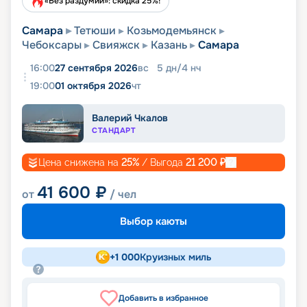
«Без раздумий»: скидка 25%!
Самара
Тетюши
Козьмодемьянск
Чебоксары
Свияжск
Казань
Самара
16:00
27 сентября 2026
вс
5
дн
/
4
нч
19:00
01 октября 2026
чт
Валерий Чкалов
СТАНДАРТ
Цена снижена на
25
%
/ Выгода
21 200
₽
41 600
₽
от
/ чел
Выбор каюты
+
1 000
Круизных миль
Добавить в избранное