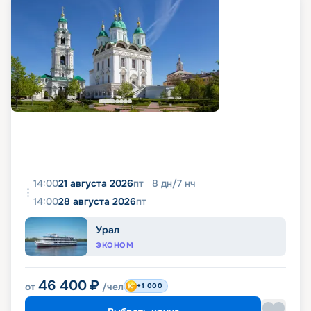
14:00
21 августа 2026
пт
8
дн
/
7
нч
14:00
28 августа 2026
пт
Урал
ЭКОНОМ
46 400
₽
от
/чел
+1 000