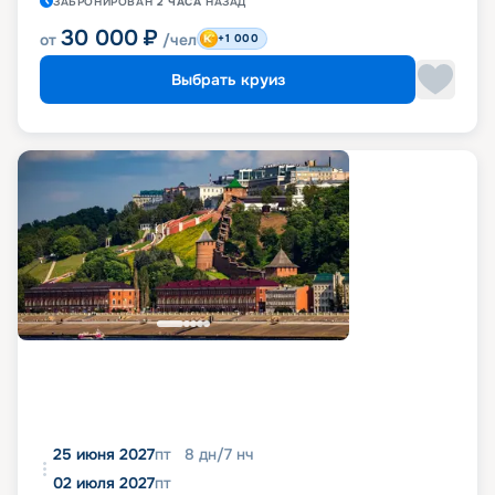
ЗАБРОНИРОВАН
2 ЧАСА
НАЗАД
30 000
₽
от
/чел
+1 000
Выбрать круиз
25 июня 2027
пт
8
дн
/
7
нч
02 июля 2027
пт