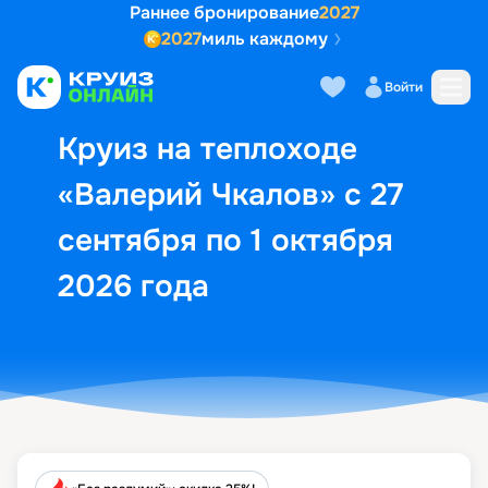
Раннее бронирование
2027
2027
миль каждому
Описание
Выбор кают
Маршрут и экск
Войти
Круиз на теплоходе
«Валерий Чкалов» с 27
сентября по 1 октября
2026 года