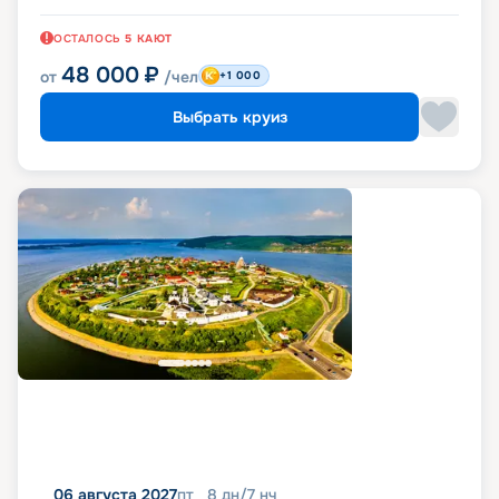
ОСТАЛОСЬ
5
КАЮТ
48 000
₽
от
/чел
+1 000
Выбрать круиз
06 августа 2027
пт
8
дн
/
7
нч