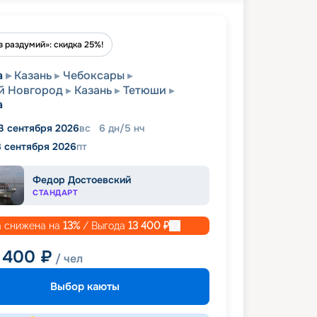
з раздумий»: скидка 25%!
а
Казань
Чебоксары
й Новгород
Казань
Тетюши
а
3 сентября 2026
вс
6
дн
/
5
нч
8 сентября 2026
пт
Федор Достоевский
СТАНДАРТ
 снижена на
13
%
/ Выгода
13 400
₽
 400
₽
/ чел
Выбор каюты