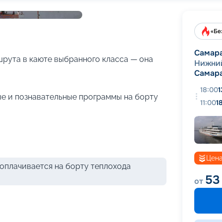
+
42
фотографий
«Бе
Самар
рута в каюте выбранного класса — она
Нижни
Самар
18:00
1
е и познавательные программы на борту
11:00
1
Цена
оплачивается на борту теплохода
53
от