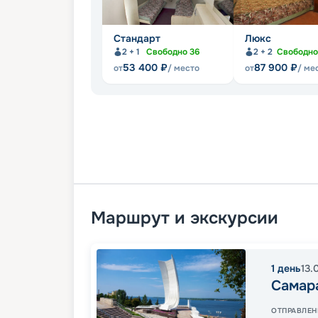
Стандарт
Люкс
2 + 1
Свободно
36
2 + 2
Свободн
53 400
₽
87 900
₽
от
/ место
от
/ ме
Маршрут и экскурсии
1
день
13.
Самар
ОТПРАВЛЕН