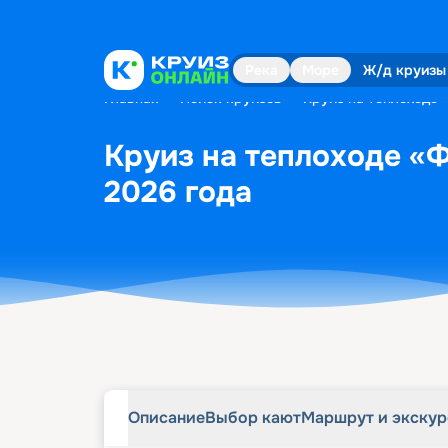
Описание
Выбор кают
Маршрут и экску
Река
Море
Ж/д круизы
Главная
•
Поиск круизов
•
Круиз на теплоходе 
Круиз на теплоходе «Ф
2026 года
Описание
Выбор кают
Маршрут и экску