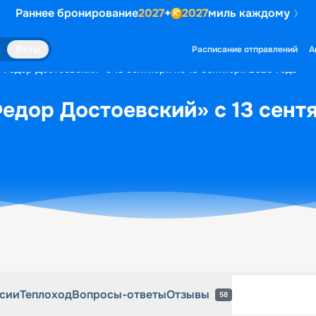
Раннее бронирование
2027
+
2027
миль каждому
рсии
Теплоход
Вопросы-ответы
Отзывы
58
Яхты
Расписание отправлений
А
«Федор Достоевский» с 13 сентября по 18 сентября 2026 года
едор Достоевский» с 13 сентя
рсии
Теплоход
Вопросы-ответы
Отзывы
58