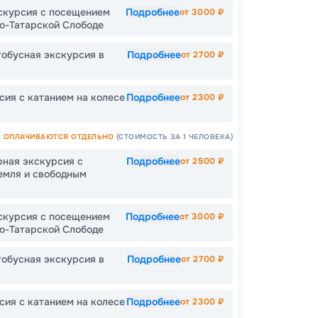
скурсия с посещением
Подробнее
от
3000
₽
ро-Татарской Слободе
Допо
тобусная экскурсия в
Подробнее
от
2700
₽
Как пол
сия с катанием на колесе
Подробнее
-
30
%
от
2300
₽
Непол
ОПЛАЧИВАЮТСЯ ОТДЕЛЬНО
(СТОИМОСТЬ ЗА 1 ЧЕЛОВЕКА)
рная экскурсия с
Подробнее
от
2500
₽
емля и свободным
Пишит
скурсия с посещением
Подробнее
от
3000
₽
ро-Татарской Слободе
тобусная экскурсия в
Подробнее
от
2700
₽
сия с катанием на колесе
Подробнее
от
2300
₽