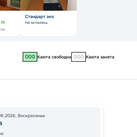
Стандарт эко
о
10
Не осталось
сто
000
000
Каюта свободна
Каюта занята
«Бе
Самар
09.2026
,
Воскресенье
Нижни
а
Самар
ИЕ
18:00
1