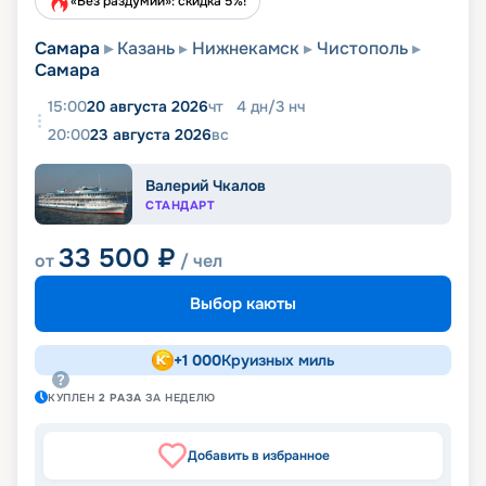
«Без раздумий»: скидка 5%!
Самара
Казань
Нижнекамск
Чистополь
Самара
15:00
20 августа 2026
чт
4
дн
/
3
нч
20:00
23 августа 2026
вс
Валерий Чкалов
СТАНДАРТ
33 500
₽
от
/ чел
Выбор каюты
+
1 000
Круизных миль
КУПЛЕН
2
РАЗА
ЗА НЕДЕЛЮ
Добавить в избранное