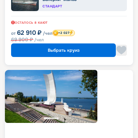
СТАНДАРТ
ОСТАЛОСЬ
8
КАЮТ
62 910
₽
от
/чел
+2 027
69 900
₽
/чел
Выбрать круиз