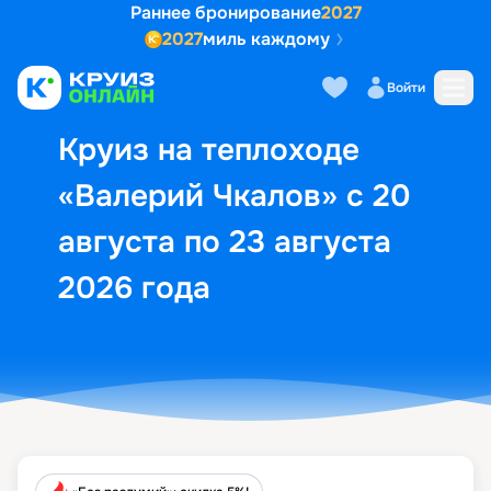
Раннее бронирование
2027
2027
миль каждому
Описание
Выбор кают
Маршрут и экск
Войти
Круиз на теплоходе
«Валерий Чкалов» с 20
августа по 23 августа
2026 года