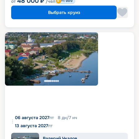
48 000
₽
от
/чел
+1 000
Выбрать круиз
06 августа 2027
пт
8
дн
/
7
нч
13 августа 2027
пт
Валерий Чкалов