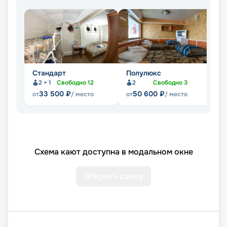
Стандарт
Полулюкс
Л
2 + 1
Свободно
12
2
Свободно
3
Не
33 500
₽
50 600
₽
от
/ место
от
/ место
Схема кают доступна в модальном окне
Открыть схему