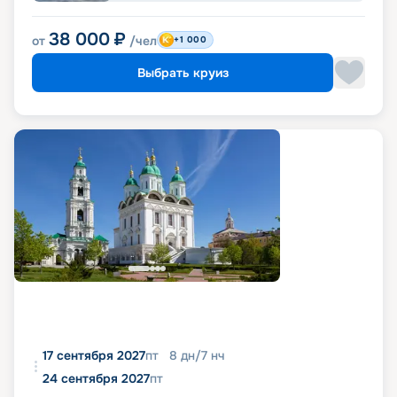
38 000
₽
от
/чел
+1 000
Выбрать круиз
17 сентября 2027
пт
8
дн
/
7
нч
24 сентября 2027
пт