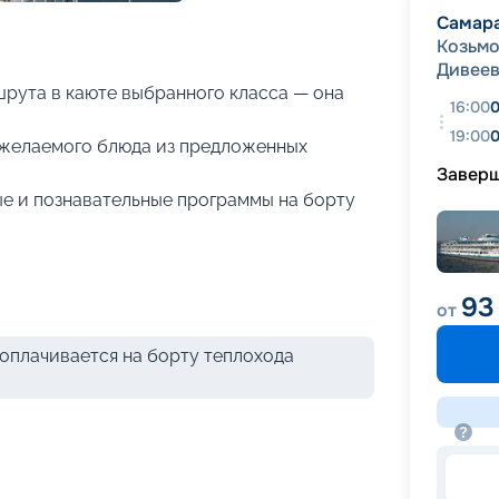
+
27
фотографий
Самар
Козьм
Дивее
рута в каюте выбранного класса — она
16:00
0
19:00
0
р желаемого блюда из предложенных
Завер
е и познавательные программы на борту
93
от
оплачивается на борту теплохода