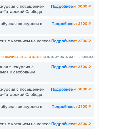
скурсия с посещением
Подробнее
от
3000
₽
Допо
ро-Татарской Слободе
Как пол
тобусная экскурсия в
Подробнее
от
2700
₽
-
30
%
Непол
сия с катанием на колесе
Подробнее
от
2300
₽
ОПЛАЧИВАЮТСЯ ОТДЕЛЬНО
(СТОИМОСТЬ ЗА 1 ЧЕЛОВЕКА)
Пишит
рная экскурсия с
Подробнее
от
2500
₽
емля и свободным
скурсия с посещением
Подробнее
от
3000
₽
ро-Татарской Слободе
тобусная экскурсия в
Подробнее
от
2700
₽
сия с катанием на колесе
Подробнее
от
2300
₽