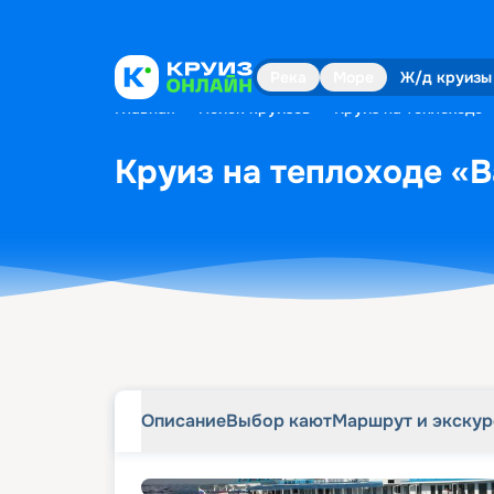
Описание
Выбор кают
Маршрут и экску
Река
Море
Ж/д круизы
Главная
•
Поиск круизов
•
Круиз на теплоходе «
Круиз на теплоходе «В
Описание
Выбор кают
Маршрут и экску