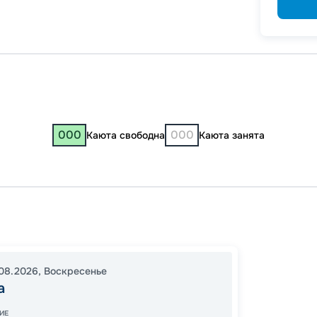
000
000
Каюта свободна
Каюта занята
Самар
Козьм
Дивее
08.2026
,
Воскресенье
16:00
0
а
19:00
0
ИЕ