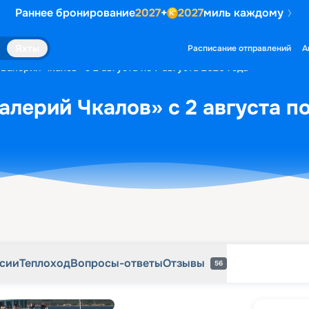
Раннее бронирование
2027
+
2027
миль каждому
рсии
Теплоход
Вопросы-ответы
Отзывы
56
Яхты
Расписание отправлений
А
Валерий Чкалов» с 2 августа по 7 августа 2026 года
алерий Чкалов» с 2 августа по
рсии
Теплоход
Вопросы-ответы
Отзывы
56