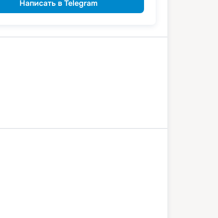
Написать в Telegram
а
Казань
Мариинский Посад
одемьянск
Нижний Новгород
во
Чебоксары
Самара
2 августа 2026
вс
6
дн
/
5
нч
7 августа 2026
пт