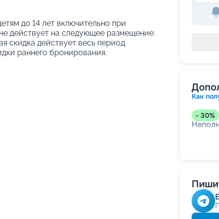
етям до 14 лет включительно при
не действует на следующее размещение:
ая скидка действует весь период
идки раннего бронирования.
Допо
Как пол
-
30
%
Непол
Пишит