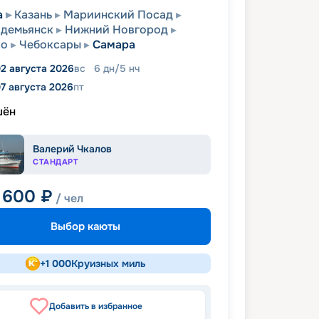
а
Казань
Мариинский Посад
одемьянск
Нижний Новгород
во
Чебоксары
Самара
2 августа 2026
вс
6
дн
/
5
нч
7 августа 2026
пт
шён
Валерий Чкалов
СТАНДАРТ
 600
₽
/ чел
Выбор каюты
+
1 000
Круизных миль
Добавить в избранное