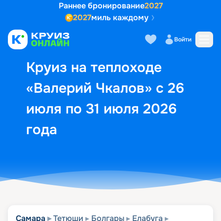
Раннее бронирование
2027
2027
миль каждому
Описание
Выбор кают
Маршрут и экск
Войти
Круиз на теплоходе
«Валерий Чкалов» с 26
июля по 31 июля 2026
года
Самара
Тетюши
Болгары
Елабуга