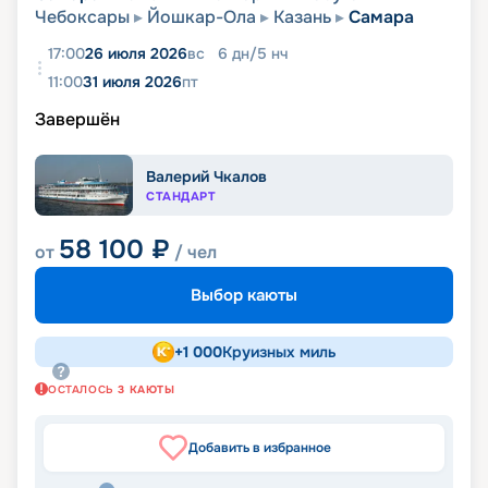
Чебоксары
Йошкар-Ола
Казань
Самара
17:00
26 июля 2026
вс
6
дн
/
5
нч
11:00
31 июля 2026
пт
Завершён
Валерий Чкалов
СТАНДАРТ
58 100
₽
от
/ чел
Выбор каюты
+
1 000
Круизных миль
ОСТАЛОСЬ
3
КАЮТЫ
Добавить в избранное