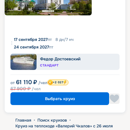
17 сентября 2027
пт
8
дн
/
7
нч
24 сентября 2027
пт
Федор Достоевский
СТАНДАРТ
61 110
₽
от
/чел
+2 027
67 900
₽
/чел
Выбрать круиз
Главная
•
Поиск круизов
•
Круиз на теплоходе «Валерий Чкалов» с 26 июля