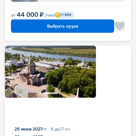
44 000
₽
от
/чел
+1 000
Выбрать круиз
25 июня 2027
пт
8
дн
/
7
нч