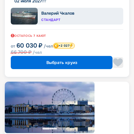
02 июля 2027
пт
Валерий Чкалов
СТАНДАРТ
ОСТАЛОСЬ
7
КАЮТ
60 030
₽
от
/чел
+2 027
66 700
₽
/чел
Выбрать круиз