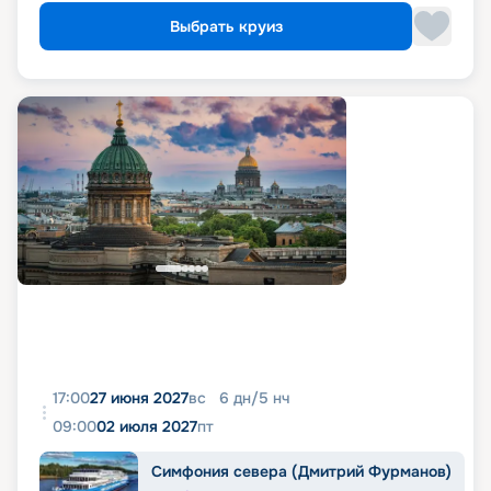
Выбрать круиз
17:00
27 июня 2027
вс
6
дн
/
5
нч
09:00
02 июля 2027
пт
Симфония севера (Дмитрий Фурманов)