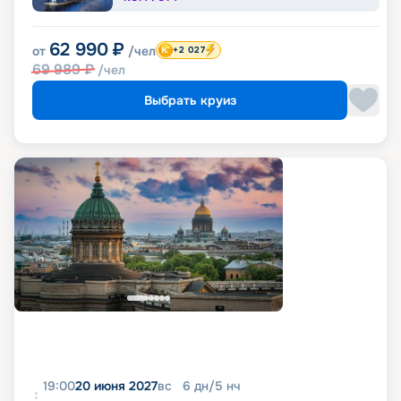
62 990
₽
от
/чел
+2 027
69 989
₽
/чел
Выбрать круиз
19:00
20 июня 2027
вс
6
дн
/
5
нч