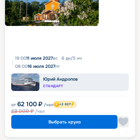
19:00
11 июля 2027
вс
6
дн
/
5
нч
08:00
16 июля 2027
пт
Юрий Андропов
СТАНДАРТ
62 100
₽
от
/чел
+2 027
69 000
₽
/чел
Выбрать круиз