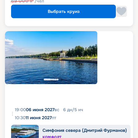
69 000
₽
/чел
Выбрать круиз
19:00
06 июня 2027
вс
6
дн
/
5
нч
10:30
11 июня 2027
пт
Симфония севера (Дмитрий Фурманов)
КОМФОРТ