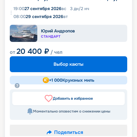
19:00
27 сентября 2026
вс
3
дн
/
2
нч
08:00
29 сентября 2026
вт
Юрий Андропов
СТАНДАРТ
20 400
₽
от
/ чел
Выбор каюты
+
1 000
Круизных миль
Добавить в избранное
Моментально оповестим о снижении цены
Поделиться