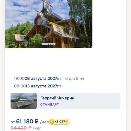
19:00
08 августа 2027
вс
6
дн
/
5
нч
08:00
13 августа 2027
пт
Георгий Чичерин
СТАНДАРТ
61 180
₽
от
/чел
+2 027
64 400
₽
/чел