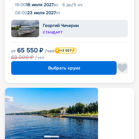
19:00
18 июля 2027
вс
6
дн
/
5
нч
08:00
23 июля 2027
пт
Георгий Чичерин
СТАНДАРТ
65 550
₽
от
/чел
+2 027
69 000
₽
/чел
Выбрать круиз