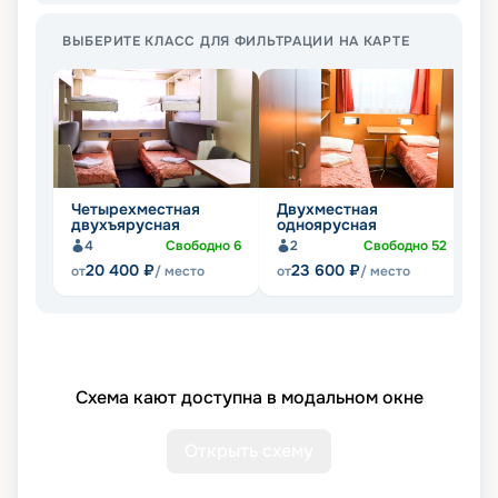
ВЫБЕРИТЕ КЛАСС ДЛЯ ФИЛЬТРАЦИИ НА КАРТЕ
Четырехместная
Двухместная
О
двухъярусная
одноярусная
4
Свободно
6
2
Свободно
52
20 400
₽
23 600
₽
от
/ место
от
/ место
от
Схема кают доступна в модальном окне
Открыть схему