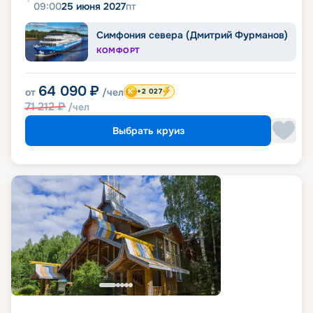
09:00
25 июня 2027
пт
Симфония севера (Дмитрий Фурманов)
КОМФОРТ
64 090
₽
от
/чел
+2 027
71 212
₽
/чел
Выбрать круиз