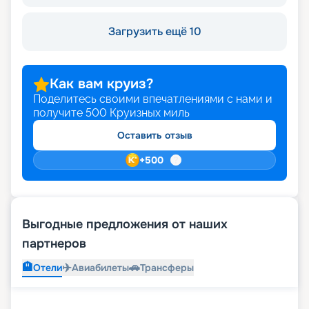
Загрузить ещё 10
Как вам круиз?
Поделитесь своими впечатлениями с нами и
получите
500
Круизных миль
Оставить отзыв
+
500
Выгодные предложения от наших
партнеров
🏨
✈️
🚗
Отели
Авиабилеты
Трансферы