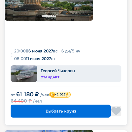
20:00
06 июня 2027
вс
6
дн
/
5
нч
08:00
11 июня 2027
пт
Георгий Чичерин
СТАНДАРТ
61 180
₽
от
/чел
+2 027
64 400
₽
/чел
Выбрать круиз