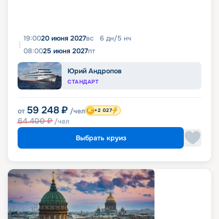
19:00
20 июня 2027
вс
6
дн
/
5
нч
08:00
25 июня 2027
пт
Юрий Андропов
СТАНДАРТ
59 248
₽
от
/чел
+2 027
64 400
₽
/чел
Выбрать круиз