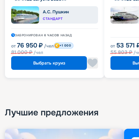
А.С. Пушкин
СТАНДАРТ
ЗАБРОНИРОВАН
6 ЧАСОВ
НАЗАД
76 950
₽
53 571
от
/чел
от
+1 000
81 000
₽
55 803
₽
/чел
/ч
Выбрать круиз
Вы
Лучшие предложения