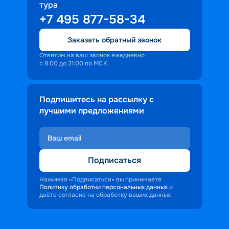
тура
доброжелательность и заинтересованность 
+7 495 877-58-34
персонала корабля в каждом госте.
Ступая на борт теплохода, пассажиры 
Заказать обратный звонок
попадают в совершенно иную атмосферу, 
где властвует тяга к приключениям и 
Ответим на ваш звонок ежедневно
с 8:00 до 21:00 по МСК
открытиям.
Подпишитесь на рассылку с
лучшими предложениями
Подписаться
Нажимая «Подписаться» вы принимаете
Политику обработки персональных данных
и
даёте согласие на обработку ваших данных