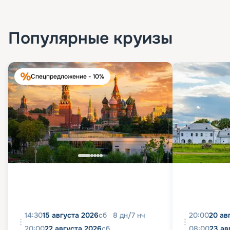
Популярные круизы
Спецпредложение - 10%
14:30
15 августа 2026
сб
8
дн
/
7
нч
20:00
20 ав
20:00
22 августа 2026
сб
08:00
23 ав