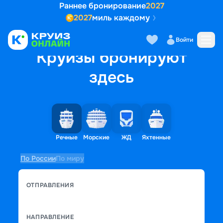
Раннее бронирование
2027
2027
миль каждому
Войти
Круизы бронируют
здесь
Речные
Морские
ЖД
Яхтенные
По России
По миру
ОТПРАВЛЕНИЯ
НАПРАВЛЕНИЕ