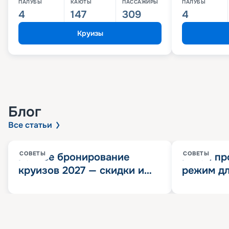
ПАЛУБЫ
КАЮТЫ
ПАССАЖИРЫ
ПАЛУБЫ
4
147
309
4
Круизы
Блог
Все статьи
СОВЕТЫ
СОВЕТЫ
Раннее бронирование
Китай пр
круизов 2027 — скидки и
режим дл
розыгрыш 100 000
конца 202
Круизных миль
значит?